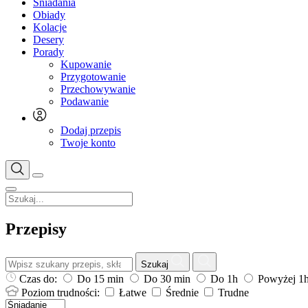
Śniadania
Obiady
Kolacje
Desery
Porady
Kupowanie
Przygotowanie
Przechowywanie
Podawanie
Dodaj przepis
Twoje konto
Przepisy
Szukaj
Czas do:
Do 15 min
Do 30 min
Do 1h
Powyżej 1
Poziom trudności:
Łatwe
Średnie
Trudne