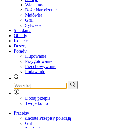
Wielkanoc
Boże Narodzenie
Majówka
Grill
Sylwester
Śniadania
Obiady
Kolacje
Desery
Porady
Kupowanie
Przygotowanie
Przechowywanie
Podawanie
Dodaj przepis
Twoje konto
Przepisy
Łaciate Przepisy polecają
Grill