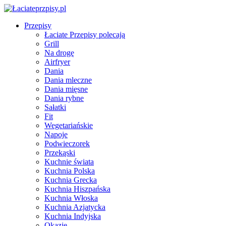
Przepisy
Łaciate Przepisy polecają
Grill
Na drogę
Airfryer
Dania
Dania mleczne
Dania mięsne
Dania rybne
Sałatki
Fit
Wegetariańskie
Napoje
Podwieczorek
Przekąski
Kuchnie świata
Kuchnia Polska
Kuchnia Grecka
Kuchnia Hiszpańska
Kuchnia Włoska
Kuchnia Azjatycka
Kuchnia Indyjska
Okazje