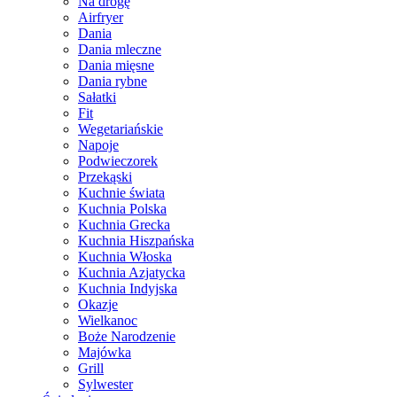
Na drogę
Airfryer
Dania
Dania mleczne
Dania mięsne
Dania rybne
Sałatki
Fit
Wegetariańskie
Napoje
Podwieczorek
Przekąski
Kuchnie świata
Kuchnia Polska
Kuchnia Grecka
Kuchnia Hiszpańska
Kuchnia Włoska
Kuchnia Azjatycka
Kuchnia Indyjska
Okazje
Wielkanoc
Boże Narodzenie
Majówka
Grill
Sylwester