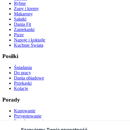
Rybne
Zupy i kremy
Makarony
Sałatki
Dania Fit
Zapiekanki
Pizze
Napoje i koktajle
Kuchnie Świata
Posiłki
Śniadania
Do pracy
Dania obiadowe
Przekąski
Kolacje
Porady
Kupowanie
Przygotowanie
Przechowywanie
Podawanie