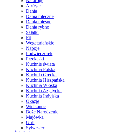
Na drogę
Airfryer
Dania
Dania mleczne
Dania mięsne
Dania rybne
Sałatki
Fit
Wegetariańskie
Napoje
Podwieczorek
Przekąski
Kuchnie świata
Kuchnia Polska
Kuchnia Grecka
Kuchnia Hiszpańska
Kuchnia Włoska
Kuchnia Azjatycka
Kuchnia Indyjska
Okazje
Wielkanoc
Boże Narodzenie
Majówka
Grill
Sylwester