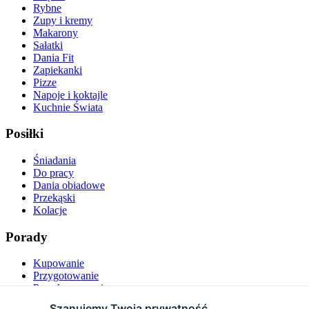
Rybne
Zupy i kremy
Makarony
Sałatki
Dania Fit
Zapiekanki
Pizze
Napoje i koktajle
Kuchnie Świata
Posiłki
Śniadania
Do pracy
Dania obiadowe
Przekąski
Kolacje
Porady
Kupowanie
Przygotowanie
Przechowywanie
Podawanie