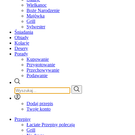
Wielkanoc
Boże Narodzenie
Majówka
Grill
Sylwester
Śniadania
Obiady
Kolacje
Desery
Porady
Kupowanie
Przygotowanie
Przechowywanie
Podawanie
Dodaj przepis
Twoje konto
Przepisy
Łaciate Przepisy polecają
Grill