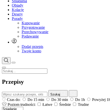
Śniadania
Obiady
Kolacje
Desery
Porady
Kupowanie
Przygotowanie
Przechowywanie
Podawanie
Dodaj przepis
Twoje konto
Przepisy
Szukaj
Czas do:
Do 15 min
Do 30 min
Do 1h
Powyżej 1
Poziom trudności:
Łatwe
Średnie
Trudne