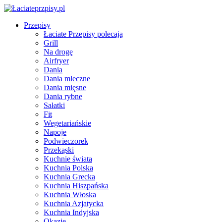
Przepisy
Łaciate Przepisy polecają
Grill
Na drogę
Airfryer
Dania
Dania mleczne
Dania mięsne
Dania rybne
Sałatki
Fit
Wegetariańskie
Napoje
Podwieczorek
Przekąski
Kuchnie świata
Kuchnia Polska
Kuchnia Grecka
Kuchnia Hiszpańska
Kuchnia Włoska
Kuchnia Azjatycka
Kuchnia Indyjska
Okazje