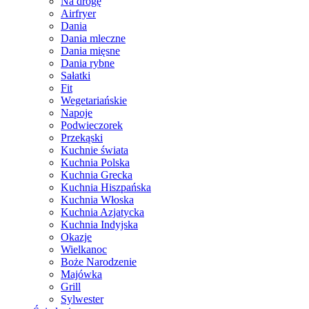
Na drogę
Airfryer
Dania
Dania mleczne
Dania mięsne
Dania rybne
Sałatki
Fit
Wegetariańskie
Napoje
Podwieczorek
Przekąski
Kuchnie świata
Kuchnia Polska
Kuchnia Grecka
Kuchnia Hiszpańska
Kuchnia Włoska
Kuchnia Azjatycka
Kuchnia Indyjska
Okazje
Wielkanoc
Boże Narodzenie
Majówka
Grill
Sylwester