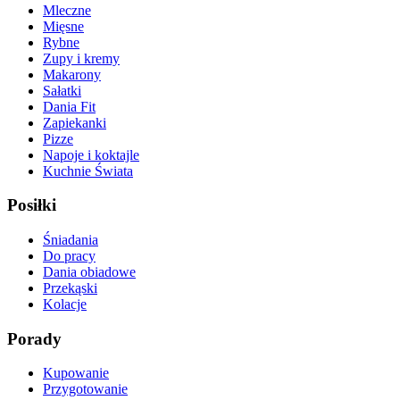
Mleczne
Mięsne
Rybne
Zupy i kremy
Makarony
Sałatki
Dania Fit
Zapiekanki
Pizze
Napoje i koktajle
Kuchnie Świata
Posiłki
Śniadania
Do pracy
Dania obiadowe
Przekąski
Kolacje
Porady
Kupowanie
Przygotowanie