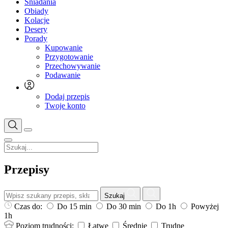
Śniadania
Obiady
Kolacje
Desery
Porady
Kupowanie
Przygotowanie
Przechowywanie
Podawanie
Dodaj przepis
Twoje konto
Przepisy
Szukaj
Czas do:
Do 15 min
Do 30 min
Do 1h
Powyżej
1h
Poziom trudności:
Łatwe
Średnie
Trudne