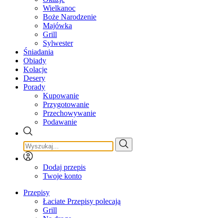
Wielkanoc
Boże Narodzenie
Majówka
Grill
Sylwester
Śniadania
Obiady
Kolacje
Desery
Porady
Kupowanie
Przygotowanie
Przechowywanie
Podawanie
Dodaj przepis
Twoje konto
Przepisy
Łaciate Przepisy polecają
Grill