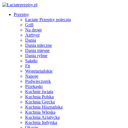
Przepisy
Łaciate Przepisy polecają
Grill
Na drogę
Airfryer
Dania
Dania mleczne
Dania mięsne
Dania rybne
Sałatki
Fit
Wegetariańskie
Napoje
Podwieczorek
Przekąski
Kuchnie świata
Kuchnia Polska
Kuchnia Grecka
Kuchnia Hiszpańska
Kuchnia Włoska
Kuchnia Azjatycka
Kuchnia Indyjska
Okazje