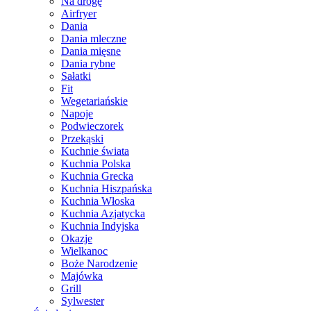
Na drogę
Airfryer
Dania
Dania mleczne
Dania mięsne
Dania rybne
Sałatki
Fit
Wegetariańskie
Napoje
Podwieczorek
Przekąski
Kuchnie świata
Kuchnia Polska
Kuchnia Grecka
Kuchnia Hiszpańska
Kuchnia Włoska
Kuchnia Azjatycka
Kuchnia Indyjska
Okazje
Wielkanoc
Boże Narodzenie
Majówka
Grill
Sylwester