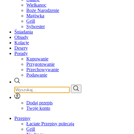
Wielkanoc
Boże Narodzenie
Majówka
Grill
Sylwester
Śniadania
Obiady
Kolacje
Desery
Porady
Kupowanie
Przygotowanie
Przechowywanie
Podawanie
Dodaj przepis
Twoje konto
Przepisy
Łaciate Przepisy polecają
Grill