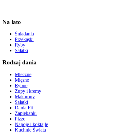
Na lato
Śniadania
Przekąski
Ryby
Sałatki
Rodzaj dania
Mleczne
Mięsne
Rybne
Zupy i kremy
Makarony
Sałatki
Dania Fit
Zapiekanki
Pizze
Napoje i koktajle
Kuchnie Świata