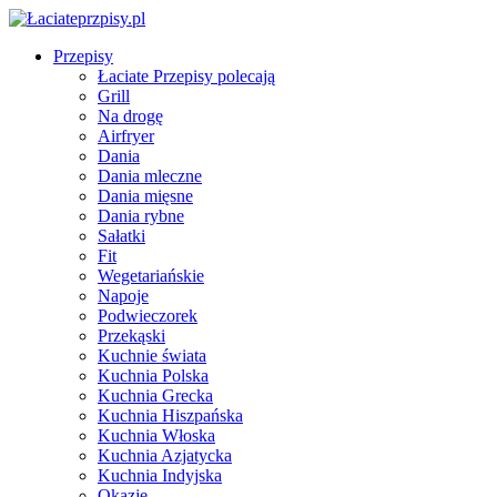
Przepisy
Łaciate Przepisy polecają
Grill
Na drogę
Airfryer
Dania
Dania mleczne
Dania mięsne
Dania rybne
Sałatki
Fit
Wegetariańskie
Napoje
Podwieczorek
Przekąski
Kuchnie świata
Kuchnia Polska
Kuchnia Grecka
Kuchnia Hiszpańska
Kuchnia Włoska
Kuchnia Azjatycka
Kuchnia Indyjska
Okazje