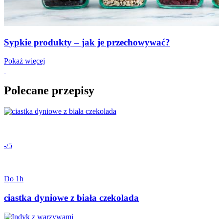
Sypkie produkty – jak je przechowywać?
Pokaż więcej
Polecane przepisy
-/5
Do 1h
ciastka dyniowe z biała czekolada