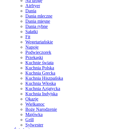
Na drogę
Airfryer
Dania
Dania mleczne
Dania mięsne
Dania rybne
Sałatki
Fit
Wegetariańskie
Napoje
Podwieczorek
Przekąski
Kuchnie świata
Kuchnia Polska
Kuchnia Grecka
Kuchnia Hiszpańska
Kuchnia Włoska
Kuchnia Azjatycka
Kuchnia Indyjska
Okazje
Wielkanoc
Boże Narodzenie
Majówka
Grill
Sylwester