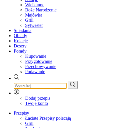
Wielkanoc
Boże Narodzenie
Majówka
Grill
Sylwester
Śniadania
Obiady
Kolacje
Desery
Porady
Kupowanie
Przygotowanie
Przechowywanie
Podawanie
Dodaj przepis
Twoje konto
Przepisy
Łaciate Przepisy polecają
Grill