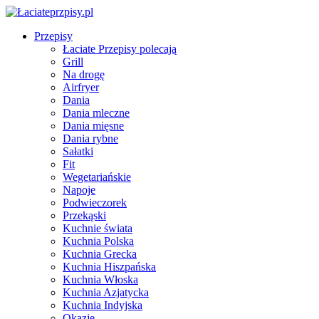
Przepisy
Łaciate Przepisy polecają
Grill
Na drogę
Airfryer
Dania
Dania mleczne
Dania mięsne
Dania rybne
Sałatki
Fit
Wegetariańskie
Napoje
Podwieczorek
Przekąski
Kuchnie świata
Kuchnia Polska
Kuchnia Grecka
Kuchnia Hiszpańska
Kuchnia Włoska
Kuchnia Azjatycka
Kuchnia Indyjska
Okazje