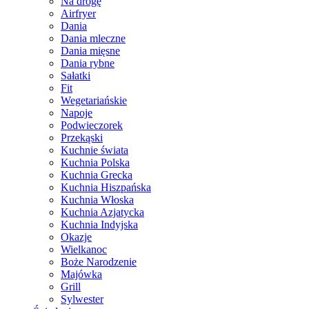
Na drogę
Airfryer
Dania
Dania mleczne
Dania mięsne
Dania rybne
Sałatki
Fit
Wegetariańskie
Napoje
Podwieczorek
Przekąski
Kuchnie świata
Kuchnia Polska
Kuchnia Grecka
Kuchnia Hiszpańska
Kuchnia Włoska
Kuchnia Azjatycka
Kuchnia Indyjska
Okazje
Wielkanoc
Boże Narodzenie
Majówka
Grill
Sylwester