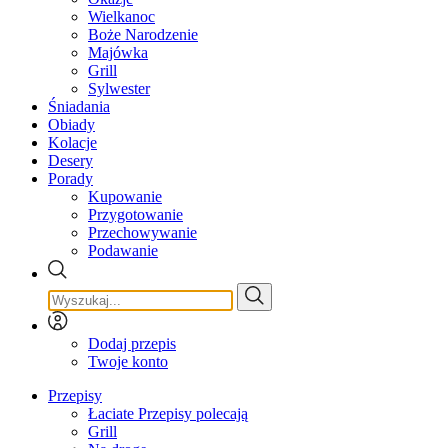
Wielkanoc
Boże Narodzenie
Majówka
Grill
Sylwester
Śniadania
Obiady
Kolacje
Desery
Porady
Kupowanie
Przygotowanie
Przechowywanie
Podawanie
Dodaj przepis
Twoje konto
Przepisy
Łaciate Przepisy polecają
Grill