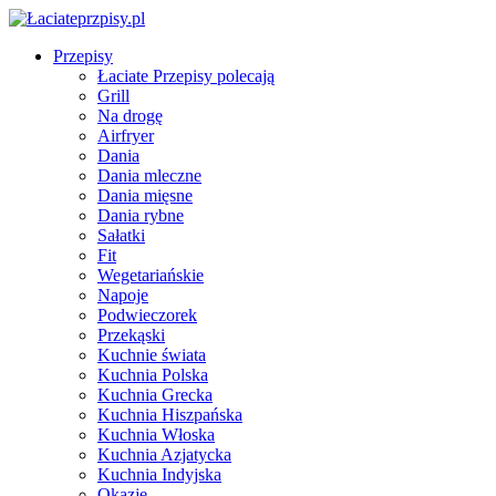
Przepisy
Łaciate Przepisy polecają
Grill
Na drogę
Airfryer
Dania
Dania mleczne
Dania mięsne
Dania rybne
Sałatki
Fit
Wegetariańskie
Napoje
Podwieczorek
Przekąski
Kuchnie świata
Kuchnia Polska
Kuchnia Grecka
Kuchnia Hiszpańska
Kuchnia Włoska
Kuchnia Azjatycka
Kuchnia Indyjska
Okazje