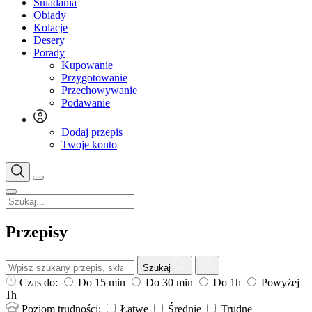
Śniadania
Obiady
Kolacje
Desery
Porady
Kupowanie
Przygotowanie
Przechowywanie
Podawanie
Dodaj przepis
Twoje konto
Przepisy
Szukaj
Czas do:
Do 15 min
Do 30 min
Do 1h
Powyżej
1h
Poziom trudności:
Łatwe
Średnie
Trudne