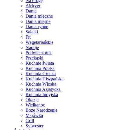
Na drogę
Airfryer
Dania
Dania mleczne
Dania mięsne
Dania rybne
Sałatki
Fit
Wegetariańskie
Napoje
Podwieczorek
Przekąski
Kuchnie świata
Kuchnia Polska
Kuchnia Grecka
Kuchnia Hiszpańska
Kuchnia Włoska
Kuchnia Azjatycka
Kuchnia Indyjska
Okazje
Wielkanoc
Boże Narodzenie
Majówka
Grill
Sylwester