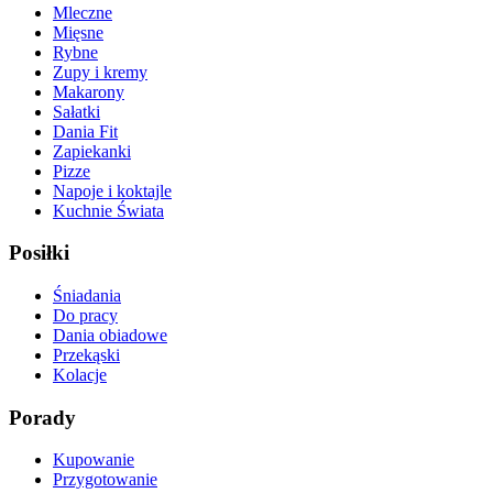
Mleczne
Mięsne
Rybne
Zupy i kremy
Makarony
Sałatki
Dania Fit
Zapiekanki
Pizze
Napoje i koktajle
Kuchnie Świata
Posiłki
Śniadania
Do pracy
Dania obiadowe
Przekąski
Kolacje
Porady
Kupowanie
Przygotowanie