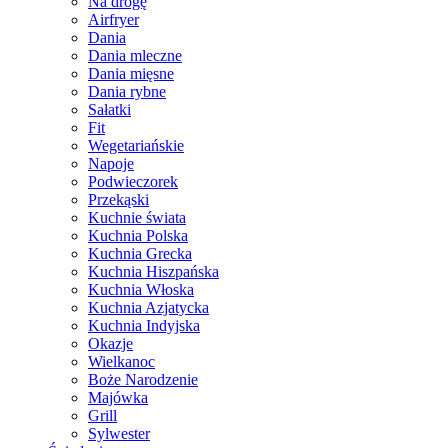
Na drogę
Airfryer
Dania
Dania mleczne
Dania mięsne
Dania rybne
Sałatki
Fit
Wegetariańskie
Napoje
Podwieczorek
Przekąski
Kuchnie świata
Kuchnia Polska
Kuchnia Grecka
Kuchnia Hiszpańska
Kuchnia Włoska
Kuchnia Azjatycka
Kuchnia Indyjska
Okazje
Wielkanoc
Boże Narodzenie
Majówka
Grill
Sylwester