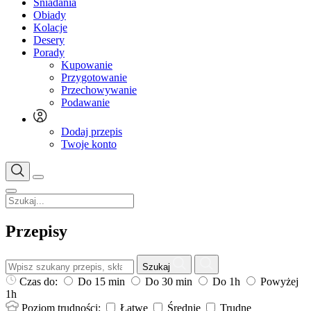
Śniadania
Obiady
Kolacje
Desery
Porady
Kupowanie
Przygotowanie
Przechowywanie
Podawanie
Dodaj przepis
Twoje konto
Przepisy
Szukaj
Czas do:
Do 15 min
Do 30 min
Do 1h
Powyżej
1h
Poziom trudności:
Łatwe
Średnie
Trudne