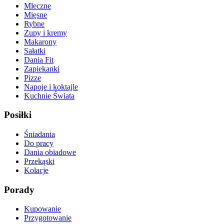
Mleczne
Mięsne
Rybne
Zupy i kremy
Makarony
Sałatki
Dania Fit
Zapiekanki
Pizze
Napoje i koktajle
Kuchnie Świata
Posiłki
Śniadania
Do pracy
Dania obiadowe
Przekąski
Kolacje
Porady
Kupowanie
Przygotowanie