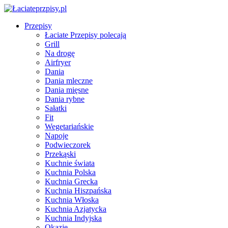
Przepisy
Łaciate Przepisy polecają
Grill
Na drogę
Airfryer
Dania
Dania mleczne
Dania mięsne
Dania rybne
Sałatki
Fit
Wegetariańskie
Napoje
Podwieczorek
Przekąski
Kuchnie świata
Kuchnia Polska
Kuchnia Grecka
Kuchnia Hiszpańska
Kuchnia Włoska
Kuchnia Azjatycka
Kuchnia Indyjska
Okazje