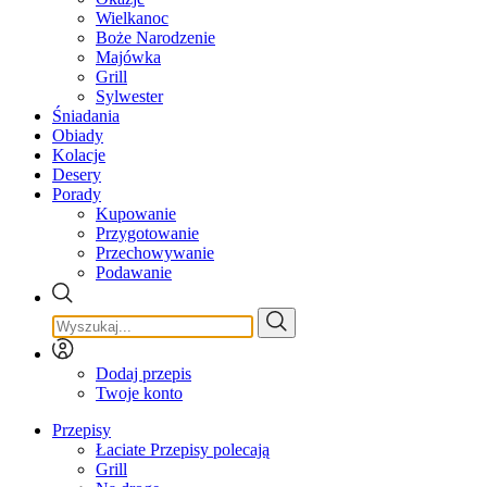
Wielkanoc
Boże Narodzenie
Majówka
Grill
Sylwester
Śniadania
Obiady
Kolacje
Desery
Porady
Kupowanie
Przygotowanie
Przechowywanie
Podawanie
Dodaj przepis
Twoje konto
Przepisy
Łaciate Przepisy polecają
Grill