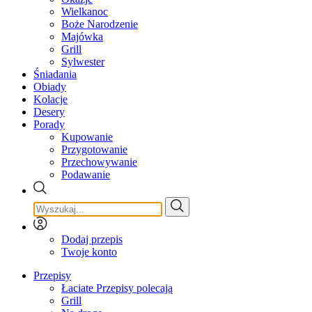
Wielkanoc
Boże Narodzenie
Majówka
Grill
Sylwester
Śniadania
Obiady
Kolacje
Desery
Porady
Kupowanie
Przygotowanie
Przechowywanie
Podawanie
Dodaj przepis
Twoje konto
Przepisy
Łaciate Przepisy polecają
Grill