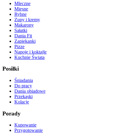
Mleczne
Mięsne
Rybne
Zupy i kremy
Makarony
Sałatki
Dania Fit
Zapiekanki
Pizze
Napoje i koktajle
Kuchnie Świata
Posiłki
Śniadania
Do pracy
Dania obiadowe
Przekąski
Kolacje
Porady
Kupowanie
Przygotowanie