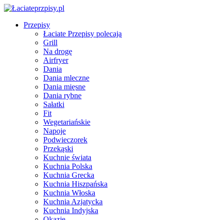
Przepisy
Łaciate Przepisy polecają
Grill
Na drogę
Airfryer
Dania
Dania mleczne
Dania mięsne
Dania rybne
Sałatki
Fit
Wegetariańskie
Napoje
Podwieczorek
Przekąski
Kuchnie świata
Kuchnia Polska
Kuchnia Grecka
Kuchnia Hiszpańska
Kuchnia Włoska
Kuchnia Azjatycka
Kuchnia Indyjska
Okazje