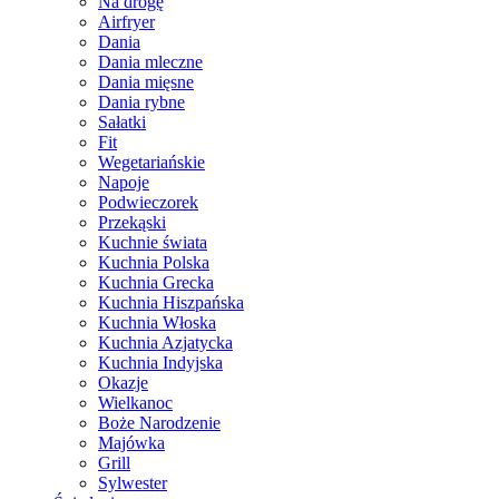
Na drogę
Airfryer
Dania
Dania mleczne
Dania mięsne
Dania rybne
Sałatki
Fit
Wegetariańskie
Napoje
Podwieczorek
Przekąski
Kuchnie świata
Kuchnia Polska
Kuchnia Grecka
Kuchnia Hiszpańska
Kuchnia Włoska
Kuchnia Azjatycka
Kuchnia Indyjska
Okazje
Wielkanoc
Boże Narodzenie
Majówka
Grill
Sylwester