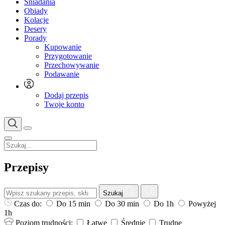
Śniadania
Obiady
Kolacje
Desery
Porady
Kupowanie
Przygotowanie
Przechowywanie
Podawanie
Dodaj przepis
Twoje konto
Przepisy
Szukaj
Czas do:
Do 15 min
Do 30 min
Do 1h
Powyżej
1h
Poziom trudności:
Łatwe
Średnie
Trudne