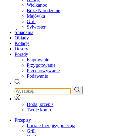
Wielkanoc
Boże Narodzenie
Majówka
Grill
Sylwester
Śniadania
Obiady
Kolacje
Desery
Porady
Kupowanie
Przygotowanie
Przechowywanie
Podawanie
Dodaj przepis
Twoje konto
Przepisy
Łaciate Przepisy polecają
Grill