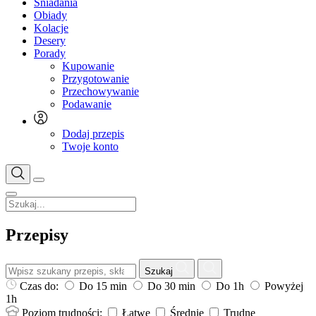
Śniadania
Obiady
Kolacje
Desery
Porady
Kupowanie
Przygotowanie
Przechowywanie
Podawanie
Dodaj przepis
Twoje konto
Przepisy
Szukaj
Czas do:
Do 15 min
Do 30 min
Do 1h
Powyżej
1h
Poziom trudności:
Łatwe
Średnie
Trudne