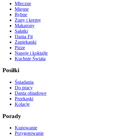
Mleczne
Mięsne
Rybne
Zupy i kremy
Makarony
Sałatki
Dania Fit
Zapiekanki
Pizze
Napoje i koktajle
Kuchnie Świata
Posiłki
Śniadania
Do pracy
Dania obiadowe
Przekąski
Kolacje
Porady
Kupowanie
Przygotowanie