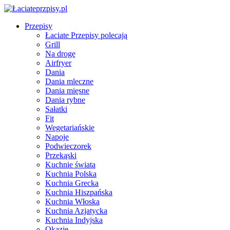
Przepisy
Łaciate Przepisy polecają
Grill
Na drogę
Airfryer
Dania
Dania mleczne
Dania mięsne
Dania rybne
Sałatki
Fit
Wegetariańskie
Napoje
Podwieczorek
Przekąski
Kuchnie świata
Kuchnia Polska
Kuchnia Grecka
Kuchnia Hiszpańska
Kuchnia Włoska
Kuchnia Azjatycka
Kuchnia Indyjska
Okazje