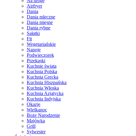
Na drogę
Airfryer
Dania
Dania mleczne
Dania mięsne
Dania rybne
Sałatki
Fit
Wegetariańskie
Napoje
Podwieczorek
Przekąski
Kuchnie świata
Kuchnia Polska
Kuchnia Grecka
Kuchnia Hiszpańska
Kuchnia Włoska
Kuchnia Azjatycka
Kuchnia Indyjska
Okazje
Wielkanoc
Boże Narodzenie
Majówka
Grill
Sylwester