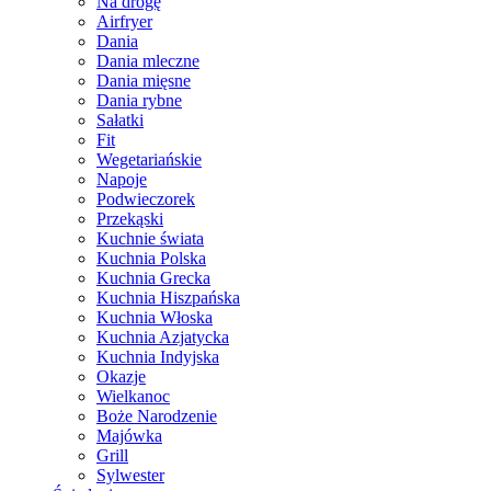
Na drogę
Airfryer
Dania
Dania mleczne
Dania mięsne
Dania rybne
Sałatki
Fit
Wegetariańskie
Napoje
Podwieczorek
Przekąski
Kuchnie świata
Kuchnia Polska
Kuchnia Grecka
Kuchnia Hiszpańska
Kuchnia Włoska
Kuchnia Azjatycka
Kuchnia Indyjska
Okazje
Wielkanoc
Boże Narodzenie
Majówka
Grill
Sylwester