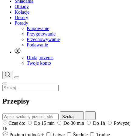
Śniadania
Obiady
Kolacje
Desery
Porady
Kupowanie
Przygotowanie
Przechowywanie
Podawanie
Dodaj przepis
Twoje konto
Przepisy
Szukaj
Czas do:
Do 15 min
Do 30 min
Do 1h
Powyżej
1h
Poziom trudności:
Łatwe
Średnie
Trudne