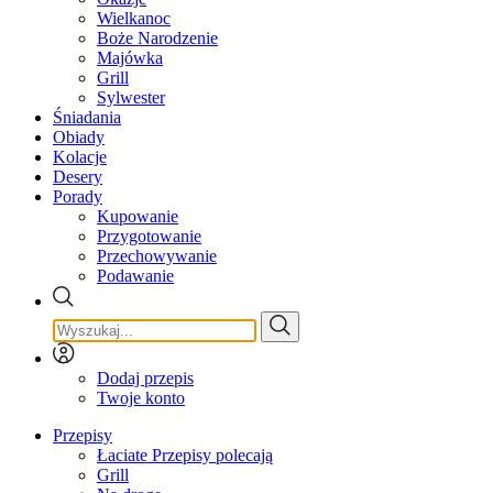
Wielkanoc
Boże Narodzenie
Majówka
Grill
Sylwester
Śniadania
Obiady
Kolacje
Desery
Porady
Kupowanie
Przygotowanie
Przechowywanie
Podawanie
Dodaj przepis
Twoje konto
Przepisy
Łaciate Przepisy polecają
Grill