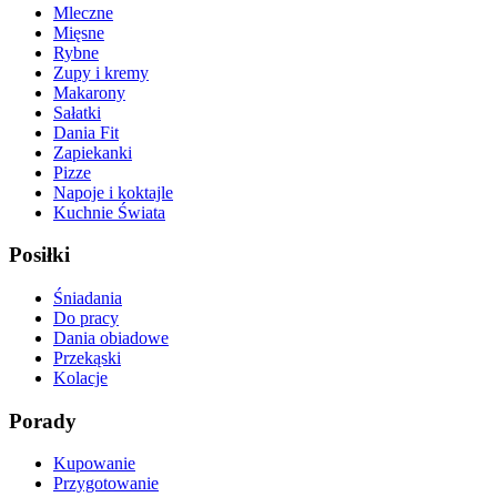
Mleczne
Mięsne
Rybne
Zupy i kremy
Makarony
Sałatki
Dania Fit
Zapiekanki
Pizze
Napoje i koktajle
Kuchnie Świata
Posiłki
Śniadania
Do pracy
Dania obiadowe
Przekąski
Kolacje
Porady
Kupowanie
Przygotowanie