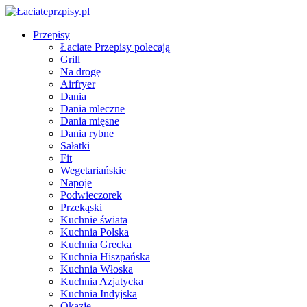
Przepisy
Łaciate Przepisy polecają
Grill
Na drogę
Airfryer
Dania
Dania mleczne
Dania mięsne
Dania rybne
Sałatki
Fit
Wegetariańskie
Napoje
Podwieczorek
Przekąski
Kuchnie świata
Kuchnia Polska
Kuchnia Grecka
Kuchnia Hiszpańska
Kuchnia Włoska
Kuchnia Azjatycka
Kuchnia Indyjska
Okazje