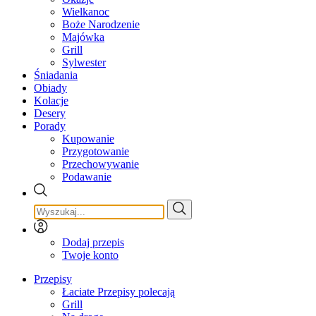
Wielkanoc
Boże Narodzenie
Majówka
Grill
Sylwester
Śniadania
Obiady
Kolacje
Desery
Porady
Kupowanie
Przygotowanie
Przechowywanie
Podawanie
Dodaj przepis
Twoje konto
Przepisy
Łaciate Przepisy polecają
Grill