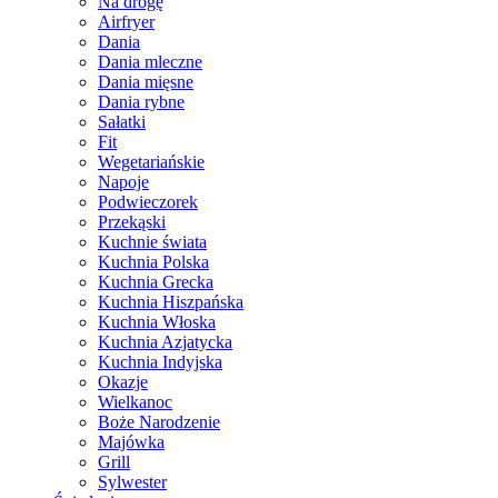
Na drogę
Airfryer
Dania
Dania mleczne
Dania mięsne
Dania rybne
Sałatki
Fit
Wegetariańskie
Napoje
Podwieczorek
Przekąski
Kuchnie świata
Kuchnia Polska
Kuchnia Grecka
Kuchnia Hiszpańska
Kuchnia Włoska
Kuchnia Azjatycka
Kuchnia Indyjska
Okazje
Wielkanoc
Boże Narodzenie
Majówka
Grill
Sylwester