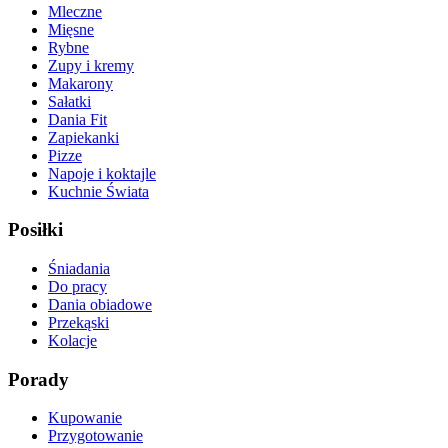
Mleczne
Mięsne
Rybne
Zupy i kremy
Makarony
Sałatki
Dania Fit
Zapiekanki
Pizze
Napoje i koktajle
Kuchnie Świata
Posiłki
Śniadania
Do pracy
Dania obiadowe
Przekąski
Kolacje
Porady
Kupowanie
Przygotowanie