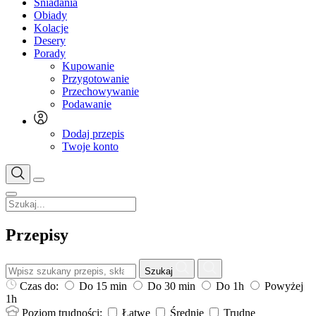
Śniadania
Obiady
Kolacje
Desery
Porady
Kupowanie
Przygotowanie
Przechowywanie
Podawanie
Dodaj przepis
Twoje konto
Przepisy
Szukaj
Czas do:
Do 15 min
Do 30 min
Do 1h
Powyżej
1h
Poziom trudności:
Łatwe
Średnie
Trudne