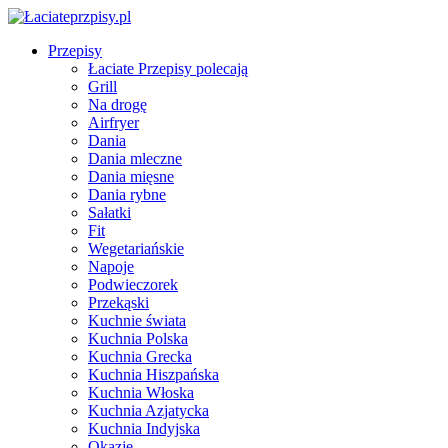
Przepisy
Łaciate Przepisy polecają
Grill
Na drogę
Airfryer
Dania
Dania mleczne
Dania mięsne
Dania rybne
Sałatki
Fit
Wegetariańskie
Napoje
Podwieczorek
Przekąski
Kuchnie świata
Kuchnia Polska
Kuchnia Grecka
Kuchnia Hiszpańska
Kuchnia Włoska
Kuchnia Azjatycka
Kuchnia Indyjska
Okazje