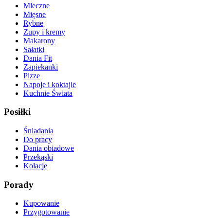
Mleczne
Mięsne
Rybne
Zupy i kremy
Makarony
Sałatki
Dania Fit
Zapiekanki
Pizze
Napoje i koktajle
Kuchnie Świata
Posiłki
Śniadania
Do pracy
Dania obiadowe
Przekąski
Kolacje
Porady
Kupowanie
Przygotowanie