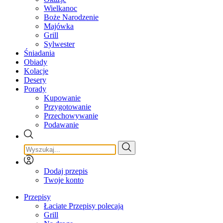
Wielkanoc
Boże Narodzenie
Majówka
Grill
Sylwester
Śniadania
Obiady
Kolacje
Desery
Porady
Kupowanie
Przygotowanie
Przechowywanie
Podawanie
Dodaj przepis
Twoje konto
Przepisy
Łaciate Przepisy polecają
Grill