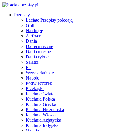
Przepisy
Łaciate Przepisy polecają
Grill
Na drogę
Airfryer
Dania
Dania mleczne
Dania mięsne
Dania rybne
Sałatki
Fit
Wegetariańskie
Napoje
Podwieczorek
Przekąski
Kuchnie świata
Kuchnia Polska
Kuchnia Grecka
Kuchnia Hiszpańska
Kuchnia Włoska
Kuchnia Azjatycka
Kuchnia Indyjska
Okazje