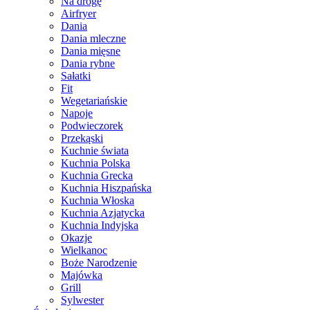
Na drogę
Airfryer
Dania
Dania mleczne
Dania mięsne
Dania rybne
Sałatki
Fit
Wegetariańskie
Napoje
Podwieczorek
Przekąski
Kuchnie świata
Kuchnia Polska
Kuchnia Grecka
Kuchnia Hiszpańska
Kuchnia Włoska
Kuchnia Azjatycka
Kuchnia Indyjska
Okazje
Wielkanoc
Boże Narodzenie
Majówka
Grill
Sylwester