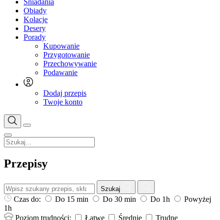
Śniadania
Obiady
Kolacje
Desery
Porady
Kupowanie
Przygotowanie
Przechowywanie
Podawanie
Dodaj przepis
Twoje konto
Przepisy
Szukaj
Czas do:
Do 15 min
Do 30 min
Do 1h
Powyżej
1h
Poziom trudności:
Łatwe
Średnie
Trudne