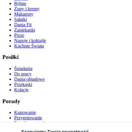
Rybne
Zupy i kremy
Makarony
Sałatki
Dania Fit
Zapiekanki
Pizze
Napoje i koktajle
Kuchnie Świata
Posiłki
Śniadania
Do pracy
Dania obiadowe
Przekąski
Kolacje
Porady
Kupowanie
Przygotowanie
Przechowywanie
Podawanie