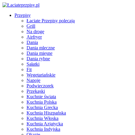
Przepisy
Łaciate Przepisy polecają
Grill
Na drogę
Airfryer
Dania
Dania mleczne
Dania mięsne
Dania rybne
Sałatki
Fit
Wegetariańskie
Napoje
Podwieczorek
Przekąski
Kuchnie świata
Kuchnia Polska
Kuchnia Grecka
Kuchnia Hiszpańska
Kuchnia Włoska
Kuchnia Azjatycka
Kuchnia Indyjska
Okazje