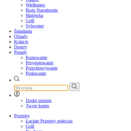
Wielkanoc
Boże Narodzenie
Majówka
Grill
Sylwester
Śniadania
Obiady
Kolacje
Desery
Porady
Kupowanie
Przygotowanie
Przechowywanie
Podawanie
Dodaj przepis
Twoje konto
Przepisy
Łaciate Przepisy polecają
Grill