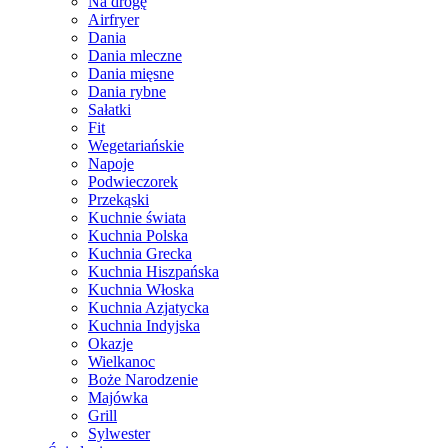
Na drogę
Airfryer
Dania
Dania mleczne
Dania mięsne
Dania rybne
Sałatki
Fit
Wegetariańskie
Napoje
Podwieczorek
Przekąski
Kuchnie świata
Kuchnia Polska
Kuchnia Grecka
Kuchnia Hiszpańska
Kuchnia Włoska
Kuchnia Azjatycka
Kuchnia Indyjska
Okazje
Wielkanoc
Boże Narodzenie
Majówka
Grill
Sylwester