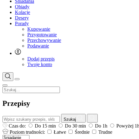
Śniadania
Obiady
Kolacje
Desery
Porady
Kupowanie
Przygotowanie
Przechowywanie
Podawanie
Dodaj przepis
Twoje konto
Przepisy
Szukaj
Czas do:
Do 15 min
Do 30 min
Do 1h
Powyżej 1
Poziom trudności:
Łatwe
Średnie
Trudne