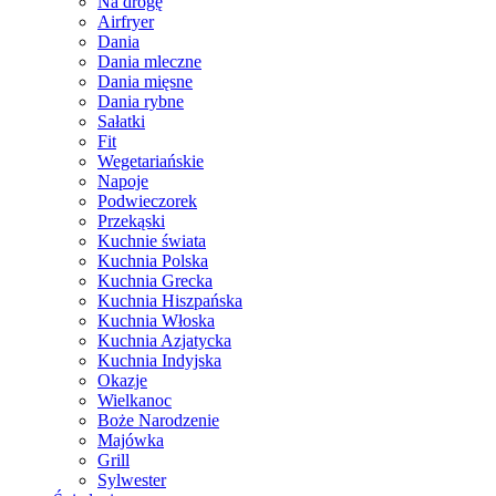
Na drogę
Airfryer
Dania
Dania mleczne
Dania mięsne
Dania rybne
Sałatki
Fit
Wegetariańskie
Napoje
Podwieczorek
Przekąski
Kuchnie świata
Kuchnia Polska
Kuchnia Grecka
Kuchnia Hiszpańska
Kuchnia Włoska
Kuchnia Azjatycka
Kuchnia Indyjska
Okazje
Wielkanoc
Boże Narodzenie
Majówka
Grill
Sylwester