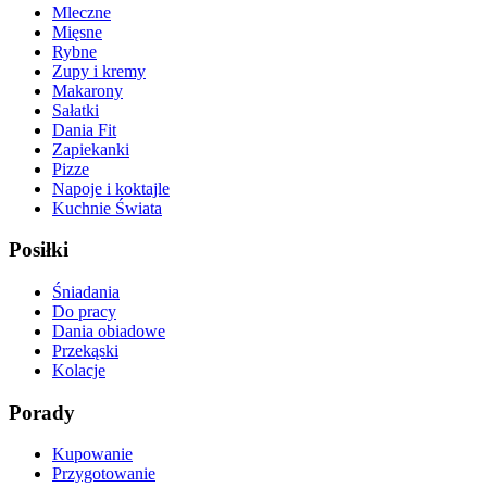
Mleczne
Mięsne
Rybne
Zupy i kremy
Makarony
Sałatki
Dania Fit
Zapiekanki
Pizze
Napoje i koktajle
Kuchnie Świata
Posiłki
Śniadania
Do pracy
Dania obiadowe
Przekąski
Kolacje
Porady
Kupowanie
Przygotowanie