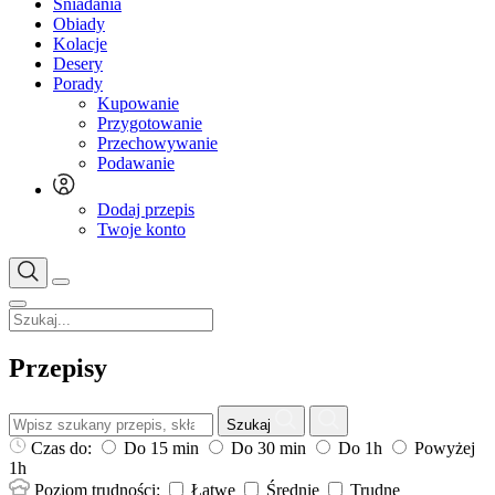
Śniadania
Obiady
Kolacje
Desery
Porady
Kupowanie
Przygotowanie
Przechowywanie
Podawanie
Dodaj przepis
Twoje konto
Przepisy
Szukaj
Czas do:
Do 15 min
Do 30 min
Do 1h
Powyżej
1h
Poziom trudności:
Łatwe
Średnie
Trudne