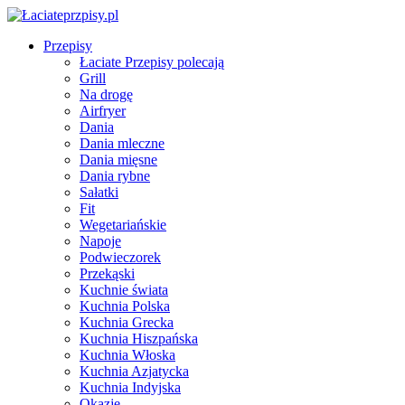
Przepisy
Łaciate Przepisy polecają
Grill
Na drogę
Airfryer
Dania
Dania mleczne
Dania mięsne
Dania rybne
Sałatki
Fit
Wegetariańskie
Napoje
Podwieczorek
Przekąski
Kuchnie świata
Kuchnia Polska
Kuchnia Grecka
Kuchnia Hiszpańska
Kuchnia Włoska
Kuchnia Azjatycka
Kuchnia Indyjska
Okazje