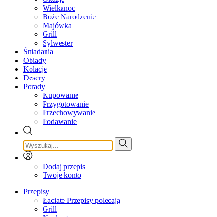
Wielkanoc
Boże Narodzenie
Majówka
Grill
Sylwester
Śniadania
Obiady
Kolacje
Desery
Porady
Kupowanie
Przygotowanie
Przechowywanie
Podawanie
Dodaj przepis
Twoje konto
Przepisy
Łaciate Przepisy polecają
Grill