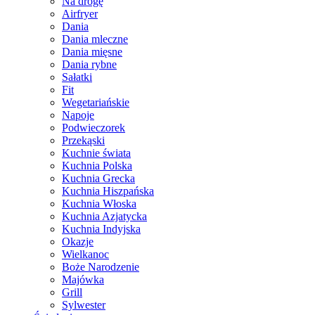
Na drogę
Airfryer
Dania
Dania mleczne
Dania mięsne
Dania rybne
Sałatki
Fit
Wegetariańskie
Napoje
Podwieczorek
Przekąski
Kuchnie świata
Kuchnia Polska
Kuchnia Grecka
Kuchnia Hiszpańska
Kuchnia Włoska
Kuchnia Azjatycka
Kuchnia Indyjska
Okazje
Wielkanoc
Boże Narodzenie
Majówka
Grill
Sylwester