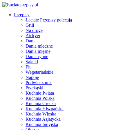
Przepisy
Łaciate Przepisy polecają
Grill
Na drogę
Airfryer
Dania
Dania mleczne
Dania mięsne
Dania rybne
Sałatki
Fit
Wegetariańskie
Napoje
Podwieczorek
Przekąski
Kuchnie świata
Kuchnia Polska
Kuchnia Grecka
Kuchnia Hiszpańska
Kuchnia Włoska
Kuchnia Azjatycka
Kuchnia Indyjska
Okazje