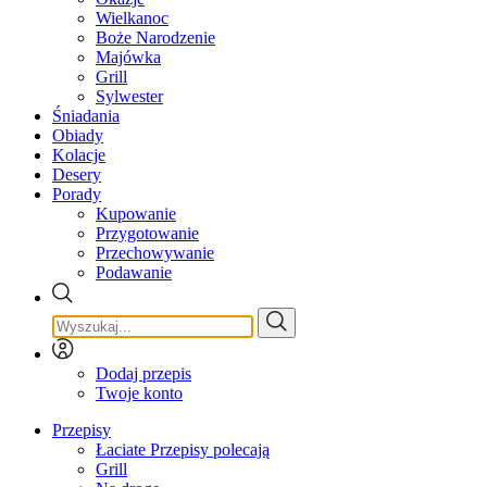
Wielkanoc
Boże Narodzenie
Majówka
Grill
Sylwester
Śniadania
Obiady
Kolacje
Desery
Porady
Kupowanie
Przygotowanie
Przechowywanie
Podawanie
Dodaj przepis
Twoje konto
Przepisy
Łaciate Przepisy polecają
Grill