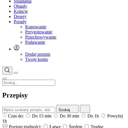
Śniadania
Obiady
Kolacje
Desery
Porady
Kupowanie
Przygotowanie
Przechowywanie
Podawanie
Dodaj przepis
Twoje konto
Przepisy
Szukaj
Czas do:
Do 15 min
Do 30 min
Do 1h
Powyżej
1h
Poziom trudności:
Łatwe
Średnie
Trudne