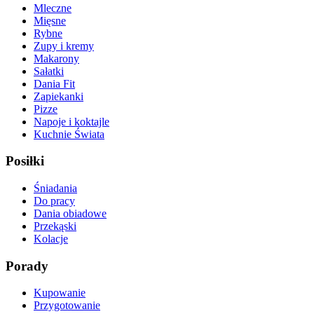
Mleczne
Mięsne
Rybne
Zupy i kremy
Makarony
Sałatki
Dania Fit
Zapiekanki
Pizze
Napoje i koktajle
Kuchnie Świata
Posiłki
Śniadania
Do pracy
Dania obiadowe
Przekąski
Kolacje
Porady
Kupowanie
Przygotowanie