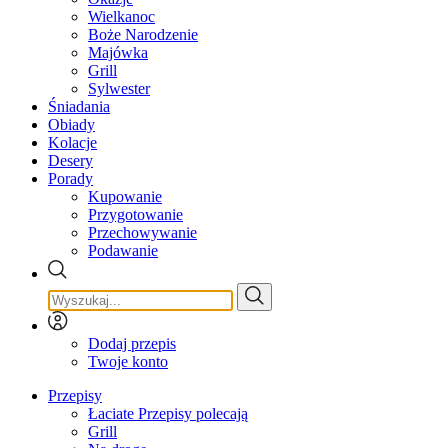
Wielkanoc
Boże Narodzenie
Majówka
Grill
Sylwester
Śniadania
Obiady
Kolacje
Desery
Porady
Kupowanie
Przygotowanie
Przechowywanie
Podawanie
Dodaj przepis
Twoje konto
Przepisy
Łaciate Przepisy polecają
Grill