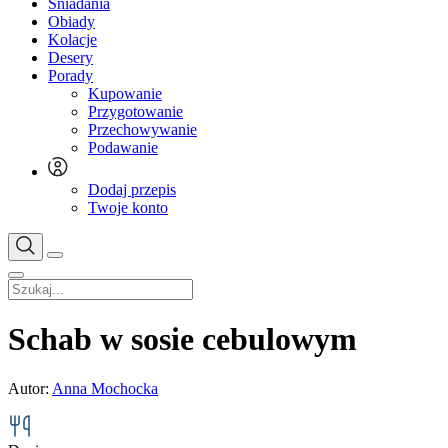
Śniadania
Obiady
Kolacje
Desery
Porady
Kupowanie
Przygotowanie
Przechowywanie
Podawanie
Dodaj przepis
Twoje konto
Schab w sosie cebulowym
Autor:
Anna Mochocka