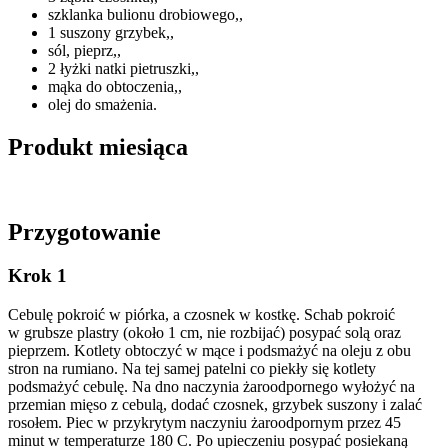
szklanka bulionu drobiowego,,
1 suszony grzybek,,
sól, pieprz,,
2 łyżki natki pietruszki,,
mąka do obtoczenia,,
olej do smażenia.
Produkt miesiąca
Przygotowanie
Krok 1
Cebulę pokroić w piórka, a czosnek w kostkę. Schab pokroić
w grubsze plastry (około 1 cm, nie rozbijać) posypać solą oraz
pieprzem. Kotlety obtoczyć w mące i podsmażyć na oleju z obu
stron na rumiano. Na tej samej patelni co piekły się kotlety
podsmażyć cebulę. Na dno naczynia żaroodpornego wyłożyć na
przemian mięso z cebulą, dodać czosnek, grzybek suszony i zalać
rosołem. Piec w przykrytym naczyniu żaroodpornym przez 45
minut w temperaturze 180 C. Po upieczeniu posypać posiekaną