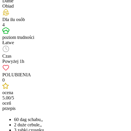
Danie
Obiad
Dla ilu osób
4
poziom trudności
Łatwe
Czas
Powyżej 1h
POLUBIENIA
0
ocena
5.00/5
oceń
przepis
60 dag schabu,,
2 duże cebule,,
3 ząbki czosnku,,