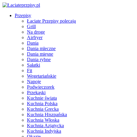
Przepisy
Łaciate Przepisy polecają
Grill
Na drogę
Airfryer
Dania
Dania mleczne
Dania mięsne
Dania rybne
Sałatki
Fit
Wegetariańskie
Napoje
Podwieczorek
Przekąski
Kuchnie świata
Kuchnia Polska
Kuchnia Grecka
Kuchnia Hiszpańska
Kuchnia Włoska
Kuchnia Azjatycka
Kuchnia Indyjska
Okazje