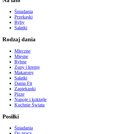
Na lato
Śniadania
Przekąski
Ryby
Sałatki
Rodzaj dania
Mleczne
Mięsne
Rybne
Zupy i kremy
Makarony
Sałatki
Dania Fit
Zapiekanki
Pizze
Napoje i koktajle
Kuchnie Świata
Posiłki
Śniadania
Do pracy