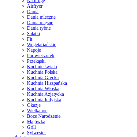
Na drogę
Airfryer
Dania
Dania mleczne
Dania mięsne
Dania rybne
Sałatki
Fit
Wegetariańskie
Napoje
Podwieczorek
Przekąski
Kuchnie świata
Kuchnia Polska
Kuchnia Grecka
Kuchnia Hiszpańska
Kuchnia Włoska
Kuchnia Azjatycka
Kuchnia Indyjska
Okazje
Wielkanoc
Boże Narodzenie
Majówka
Grill
Sylwester