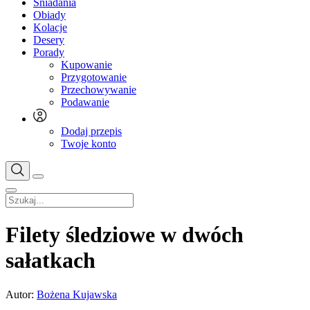
Śniadania
Obiady
Kolacje
Desery
Porady
Kupowanie
Przygotowanie
Przechowywanie
Podawanie
Dodaj przepis
Twoje konto
Filety śledziowe w dwóch
sałatkach
Autor:
Bożena Kujawska