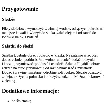
Przygotowanie
Śledzie
Filety śledziowe wymoczyć w zimnej wodzie, odsączyć, pokroić na
mniejsze kawałki, włożyć do słoika, zalać olejem i odstawić do
lodówki na ok 1 tydzień.
Sałatki do śledzi
Sałatka I: cebulę obrać i pokroić w krążki. Na patelnię wlać olej,
dodać cebulę i poddusić /nie wolno rumienić/, dodać rodzynki
i keczup, wymieszać, poddusić i ostudzić. Sałatka II: jabłka obrać,
zetrzeć na tarce jarzynowej i od razu wymieszać z musztardą.
Dodać żurawinę, śmietanę, odrobinę soli i cukru. Śledzie odsączyć
z oleju, ułożyć na półmisku i obłożyć sałatkami. Można udekorować
zieleniną.
Dodatkowe informacje:
Ze śmietanką