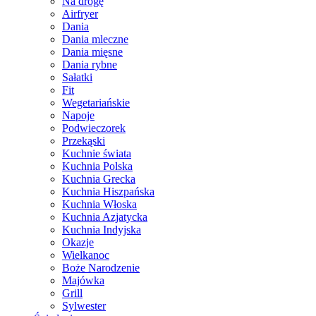
Na drogę
Airfryer
Dania
Dania mleczne
Dania mięsne
Dania rybne
Sałatki
Fit
Wegetariańskie
Napoje
Podwieczorek
Przekąski
Kuchnie świata
Kuchnia Polska
Kuchnia Grecka
Kuchnia Hiszpańska
Kuchnia Włoska
Kuchnia Azjatycka
Kuchnia Indyjska
Okazje
Wielkanoc
Boże Narodzenie
Majówka
Grill
Sylwester