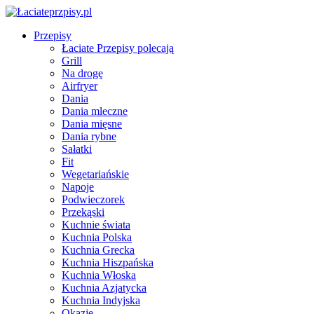
Przepisy
Łaciate Przepisy polecają
Grill
Na drogę
Airfryer
Dania
Dania mleczne
Dania mięsne
Dania rybne
Sałatki
Fit
Wegetariańskie
Napoje
Podwieczorek
Przekąski
Kuchnie świata
Kuchnia Polska
Kuchnia Grecka
Kuchnia Hiszpańska
Kuchnia Włoska
Kuchnia Azjatycka
Kuchnia Indyjska
Okazje