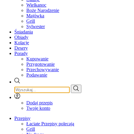
Wielkanoc
Boże Narodzenie
Majówka
Grill
Sylwester
Śniadania
Obiady
Kolacje
Desery
Porady
Kupowanie
Przygotowanie
Przechowywanie
Podawanie
Dodaj przepis
Twoje konto
Przepisy
Łaciate Przepisy polecają
Grill