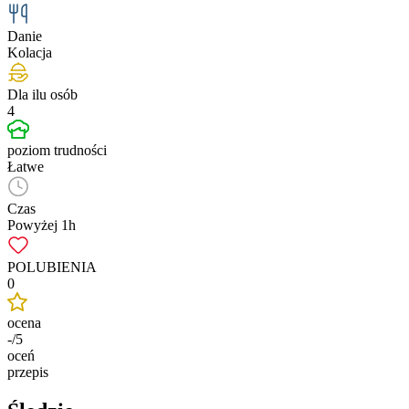
Danie
Kolacja
Dla ilu osób
4
poziom trudności
Łatwe
Czas
Powyżej 1h
POLUBIENIA
0
ocena
-/5
oceń
przepis