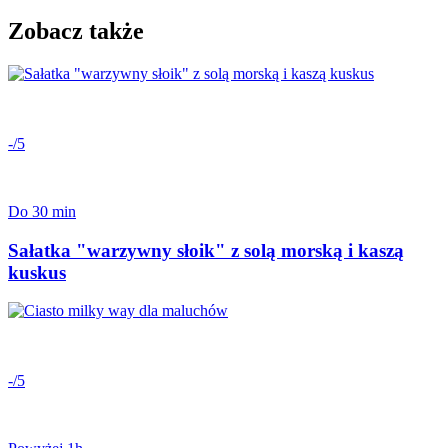
Zobacz także
-/5
Do 30 min
Sałatka "warzywny słoik" z solą morską i kaszą
kuskus
-/5