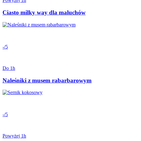
Powyżej 1h
Ciasto milky way dla maluchów
-/5
Do 1h
Naleśniki z musem rabarbarowym
-/5
Powyżej 1h