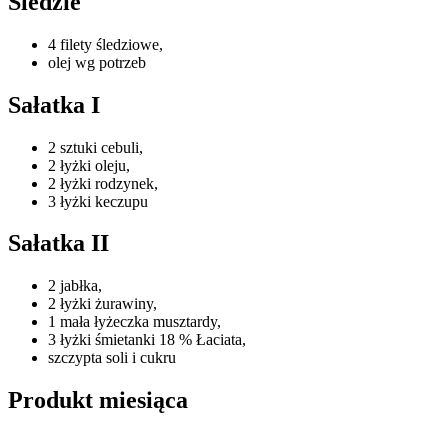
Śledzie
4 filety śledziowe,
olej wg potrzeb
Sałatka I
2 sztuki cebuli,
2 łyżki oleju,
2 łyżki rodzynek,
3 łyżki keczupu
Sałatka II
2 jabłka,
2 łyżki żurawiny,
1 mała łyżeczka musztardy,
3 łyżki śmietanki 18 % Łaciata,
szczypta soli i cukru
Produkt miesiąca