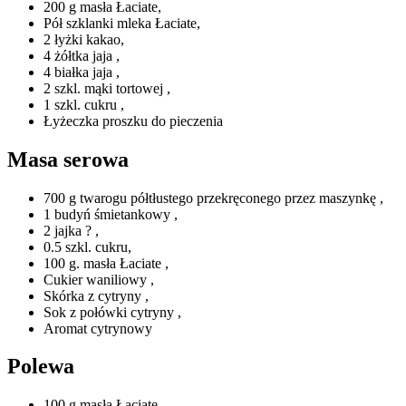
200 g masła Łaciate,
Pół szklanki mleka Łaciate,
2 łyżki kakao,
4 żółtka jaja ,
4 białka jaja ,
2 szkl. mąki tortowej ,
1 szkl. cukru ,
Łyżeczka proszku do pieczenia
Masa serowa
700 g twarogu półtłustego przekręconego przez maszynkę ,
1 budyń śmietankowy ,
2 jajka ? ,
0.5 szkl. cukru,
100 g. masła Łaciate ,
Cukier waniliowy ,
Skórka z cytryny ,
Sok z połówki cytryny ,
Aromat cytrynowy
Polewa
100 g masła Łaciate,