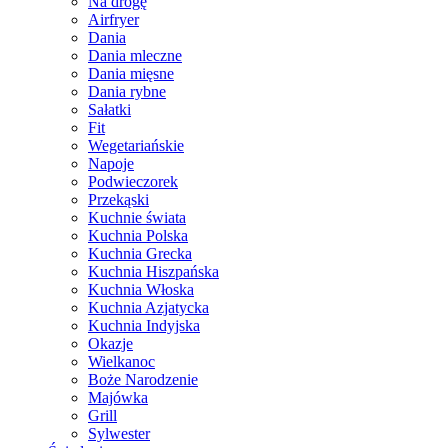
Na drogę
Airfryer
Dania
Dania mleczne
Dania mięsne
Dania rybne
Sałatki
Fit
Wegetariańskie
Napoje
Podwieczorek
Przekąski
Kuchnie świata
Kuchnia Polska
Kuchnia Grecka
Kuchnia Hiszpańska
Kuchnia Włoska
Kuchnia Azjatycka
Kuchnia Indyjska
Okazje
Wielkanoc
Boże Narodzenie
Majówka
Grill
Sylwester