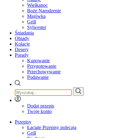
Wielkanoc
Boże Narodzenie
Majówka
Grill
Sylwester
Śniadania
Obiady
Kolacje
Desery
Porady
Kupowanie
Przygotowanie
Przechowywanie
Podawanie
Dodaj przepis
Twoje konto
Przepisy
Łaciate Przepisy polecają
Grill