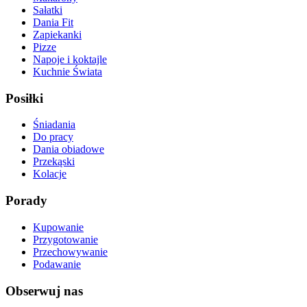
Sałatki
Dania Fit
Zapiekanki
Pizze
Napoje i koktajle
Kuchnie Świata
Posiłki
Śniadania
Do pracy
Dania obiadowe
Przekąski
Kolacje
Porady
Kupowanie
Przygotowanie
Przechowywanie
Podawanie
Obserwuj nas