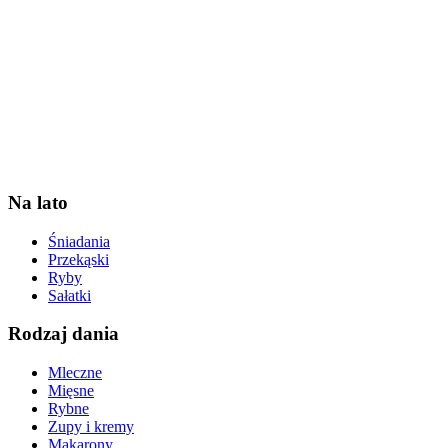
Na lato
Śniadania
Przekąski
Ryby
Sałatki
Rodzaj dania
Mleczne
Mięsne
Rybne
Zupy i kremy
Makarony