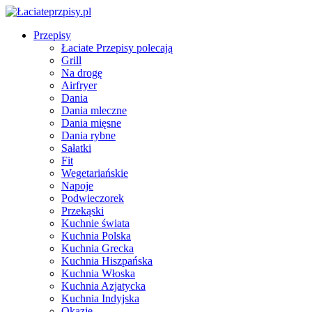
Przepisy
Łaciate Przepisy polecają
Grill
Na drogę
Airfryer
Dania
Dania mleczne
Dania mięsne
Dania rybne
Sałatki
Fit
Wegetariańskie
Napoje
Podwieczorek
Przekąski
Kuchnie świata
Kuchnia Polska
Kuchnia Grecka
Kuchnia Hiszpańska
Kuchnia Włoska
Kuchnia Azjatycka
Kuchnia Indyjska
Okazje