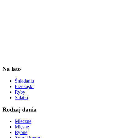
Na lato
Śniadania
Przekąski
Ryby
Sałatki
Rodzaj dania
Mleczne
Mięsne
Rybne
Zupy i kremy