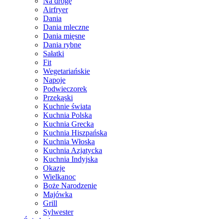
Na drogę
Airfryer
Dania
Dania mleczne
Dania mięsne
Dania rybne
Sałatki
Fit
Wegetariańskie
Napoje
Podwieczorek
Przekąski
Kuchnie świata
Kuchnia Polska
Kuchnia Grecka
Kuchnia Hiszpańska
Kuchnia Włoska
Kuchnia Azjatycka
Kuchnia Indyjska
Okazje
Wielkanoc
Boże Narodzenie
Majówka
Grill
Sylwester