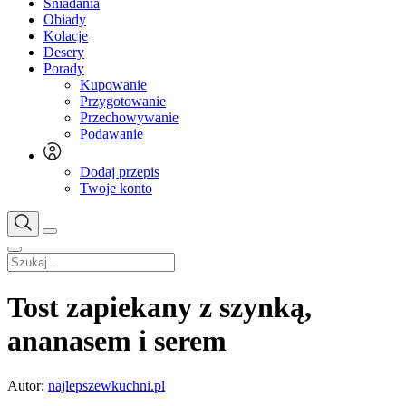
Śniadania
Obiady
Kolacje
Desery
Porady
Kupowanie
Przygotowanie
Przechowywanie
Podawanie
Dodaj przepis
Twoje konto
Tost zapiekany z szynką,
ananasem i serem
Autor:
najlepszewkuchni.pl