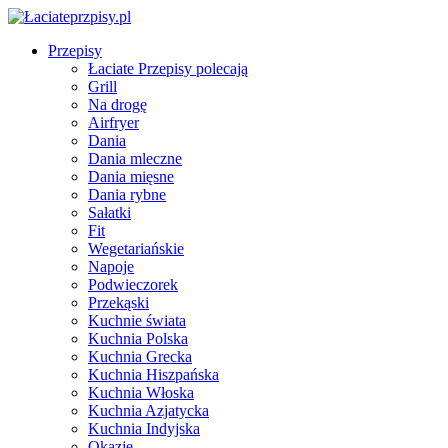
Przepisy
Łaciate Przepisy polecają
Grill
Na drogę
Airfryer
Dania
Dania mleczne
Dania mięsne
Dania rybne
Sałatki
Fit
Wegetariańskie
Napoje
Podwieczorek
Przekąski
Kuchnie świata
Kuchnia Polska
Kuchnia Grecka
Kuchnia Hiszpańska
Kuchnia Włoska
Kuchnia Azjatycka
Kuchnia Indyjska
Okazje