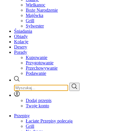
Wielkanoc
Boże Narodzenie
Majówka
Grill
Sylwester
Śniadania
Obiady
Kolacje
Desery
Porady
Kupowanie
Przygotowanie
Przechowywanie
Podawanie
Dodaj przepis
Twoje konto
Przepisy
Łaciate Przepisy polecają
Grill