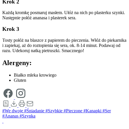
Krok 2
Każdą kromkę posmaruj masłem. Ułóż na nich po plasterku szynki.
Następnie połóż ananasa i plasterek sera.
Krok 3
Tosty połóż na blaszce z papierem do pieczenia. Włóż do piekarnika
i zapiekaj, aż do roztopienia się sera, ok. 8-14 minut. Podawaj od
razu. Udekoruj natką pietruszki. Smacznego!
Alergeny:
Białko mleka krowiego
Gluten
#We dwoje
#Śniadanie
#Szybkie
#Pieczone
#Kanapki
#Ser
#Ananas
#Szynka