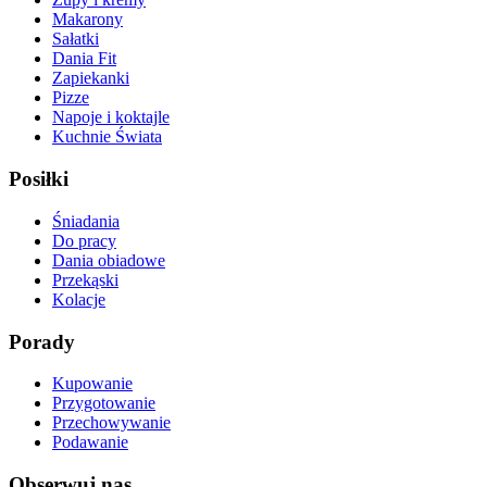
Makarony
Sałatki
Dania Fit
Zapiekanki
Pizze
Napoje i koktajle
Kuchnie Świata
Posiłki
Śniadania
Do pracy
Dania obiadowe
Przekąski
Kolacje
Porady
Kupowanie
Przygotowanie
Przechowywanie
Podawanie
Obserwuj nas