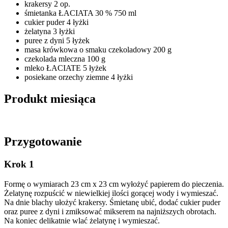
krakersy 2 op.
śmietanka ŁACIATA 30 % 750 ml
cukier puder 4 łyżki
żelatyna 3 łyżki
puree z dyni 5 łyżek
masa krówkowa o smaku czekoladowy 200 g
czekolada mleczna 100 g
mleko ŁACIATE 5 łyżek
posiekane orzechy ziemne 4 łyżki
Produkt miesiąca
Przygotowanie
Krok 1
Formę o wymiarach 23 cm x 23 cm wyłożyć papierem do pieczenia.
Żelatynę rozpuścić w niewielkiej ilości gorącej wody i wymieszać.
Na dnie blachy ułożyć krakersy. Śmietanę ubić, dodać cukier puder
oraz puree z dyni i zmiksować mikserem na najniższych obrotach.
Na koniec delikatnie wlać żelatynę i wymieszać.