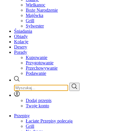
Wielkanoc
Boże Narodzenie
Majówka
Grill
Sylwester
Śniadania
Obiady
Kolacje
Desery
Porady
Kupowanie
Przygotowanie
Przechowywanie
Podawanie
Dodaj przepis
Twoje konto
Przepisy
Łaciate Przepisy polecają
Grill