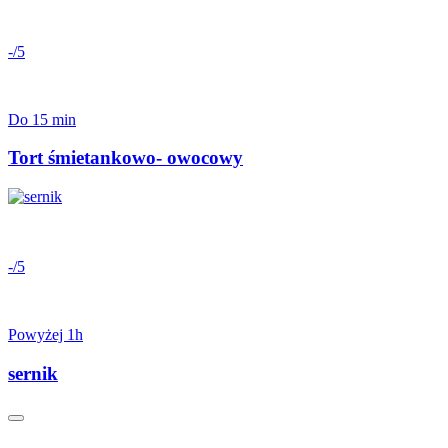
-/5
Do 15 min
Tort śmietankowo- owocowy
-/5
Powyżej 1h
sernik