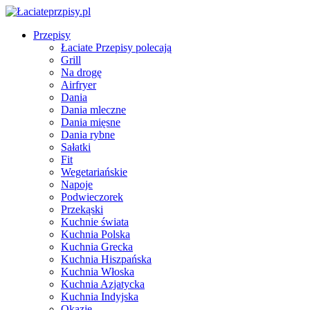
Przepisy
Łaciate Przepisy polecają
Grill
Na drogę
Airfryer
Dania
Dania mleczne
Dania mięsne
Dania rybne
Sałatki
Fit
Wegetariańskie
Napoje
Podwieczorek
Przekąski
Kuchnie świata
Kuchnia Polska
Kuchnia Grecka
Kuchnia Hiszpańska
Kuchnia Włoska
Kuchnia Azjatycka
Kuchnia Indyjska
Okazje