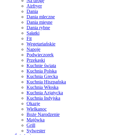
Na drogę
Airfryer
Dania
Dania mleczne
Dania mięsne
Dania rybne
Sałatki
Fit
Wegetariańskie
Napoje
Podwieczorek
Przekąski
Kuchnie świata
Kuchnia Polska
Kuchnia Grecka
Kuchnia Hiszpańska
Kuchnia Włoska
Kuchnia Azjatycka
Kuchnia Indyjska
Okazje
Wielkanoc
Boże Narodzenie
Majówka
Grill
Sylwester