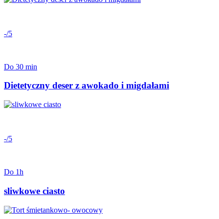
-/5
Do 30 min
Dietetyczny deser z awokado i migdałami
-/5
Do 1h
sliwkowe ciasto