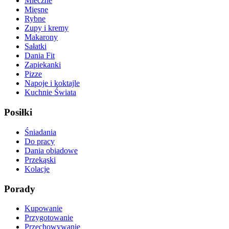
Mleczne
Mięsne
Rybne
Zupy i kremy
Makarony
Sałatki
Dania Fit
Zapiekanki
Pizze
Napoje i koktajle
Kuchnie Świata
Posiłki
Śniadania
Do pracy
Dania obiadowe
Przekąski
Kolacje
Porady
Kupowanie
Przygotowanie
Przechowywanie