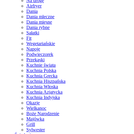
Na drogę
Airfryer
Dania
Dania mleczne
Dania mięsne
Dania rybne
Sałatki
Fit
Wegetariańskie
Napoje
Podwieczorek
Przekąski
Kuchnie świata
Kuchnia Polska
Kuchnia Grecka
Kuchnia Hiszpańska
Kuchnia Włoska
Kuchnia Azjatycka
Kuchnia Indyjska
Okazje
Wielkanoc
Boże Narodzenie
Majówka
Grill
Sylwester