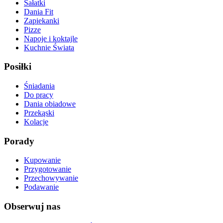
Sałatki
Dania Fit
Zapiekanki
Pizze
Napoje i koktajle
Kuchnie Świata
Posiłki
Śniadania
Do pracy
Dania obiadowe
Przekąski
Kolacje
Porady
Kupowanie
Przygotowanie
Przechowywanie
Podawanie
Obserwuj nas