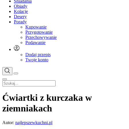
Śniadania
Obiady
Kolacje
Desery
Porady
Kupowanie
Przygotowanie
Przechowywanie
Podawanie
Dodaj przepis
Twoje konto
Ćwiartki z kurczaka w
ziemniakach
Autor:
najlepszewkuchni.pl