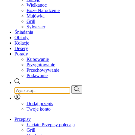
Wielkanoc
Boże Narodzenie
Majówka
Grill
Sylwester
Śniadania
Obiady
Kolacje
Desery
Porady
Kupowanie
Przygotowanie
Przechowywanie
Podawanie
Dodaj przepis
Twoje konto
Przepisy
Łaciate Przepisy polecają
Grill