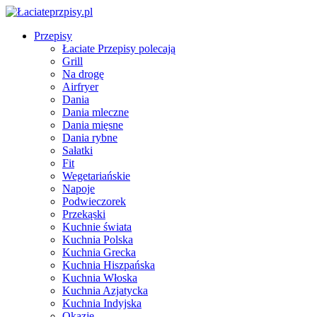
Przepisy
Łaciate Przepisy polecają
Grill
Na drogę
Airfryer
Dania
Dania mleczne
Dania mięsne
Dania rybne
Sałatki
Fit
Wegetariańskie
Napoje
Podwieczorek
Przekąski
Kuchnie świata
Kuchnia Polska
Kuchnia Grecka
Kuchnia Hiszpańska
Kuchnia Włoska
Kuchnia Azjatycka
Kuchnia Indyjska
Okazje