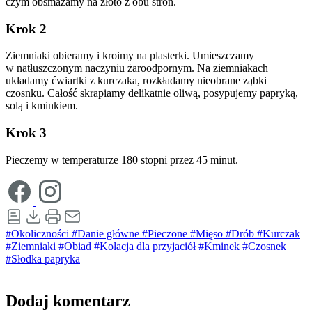
czym obsmażamy na złoto z obu stron.
Krok 2
Ziemniaki obieramy i kroimy na plasterki. Umieszczamy
w natłuszczonym naczyniu żaroodpornym. Na ziemniakach
układamy ćwiartki z kurczaka, rozkładamy nieobrane ząbki
czosnku. Całość skrapiamy delikatnie oliwą, posypujemy papryką,
solą i kminkiem.
Krok 3
Pieczemy w temperaturze 180 stopni przez 45 minut.
#Okoliczności
#Danie główne
#Pieczone
#Mięso
#Drób
#Kurczak
#Ziemniaki
#Obiad
#Kolacja dla przyjaciół
#Kminek
#Czosnek
#Słodka papryka
Dodaj komentarz