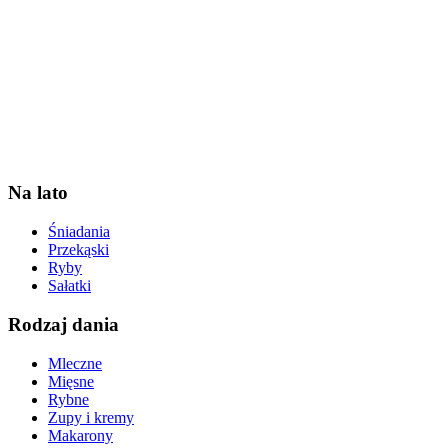
Na lato
Śniadania
Przekąski
Ryby
Sałatki
Rodzaj dania
Mleczne
Mięsne
Rybne
Zupy i kremy
Makarony