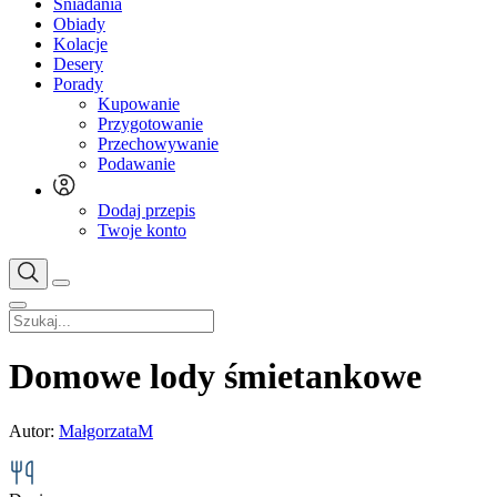
Śniadania
Obiady
Kolacje
Desery
Porady
Kupowanie
Przygotowanie
Przechowywanie
Podawanie
Dodaj przepis
Twoje konto
Domowe lody śmietankowe
Autor:
MałgorzataM