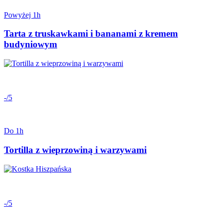
Powyżej 1h
Tarta z truskawkami i bananami z kremem
budyniowym
-/5
Do 1h
Tortilla z wieprzowiną i warzywami
-/5