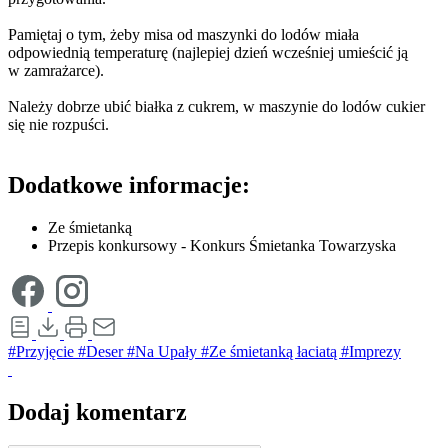
Pamiętaj o tym, żeby misa od maszynki do lodów miała
odpowiednią temperaturę (najlepiej dzień wcześniej umieścić ją
w zamrażarce).
Należy dobrze ubić białka z cukrem, w maszynie do lodów cukier
się nie rozpuści.
Dodatkowe informacje:
Ze śmietanką
Przepis konkursowy - Konkurs Śmietanka Towarzyska
#Przyjęcie
#Deser
#Na Upały
#Ze śmietanką łaciatą
#Imprezy
Dodaj komentarz