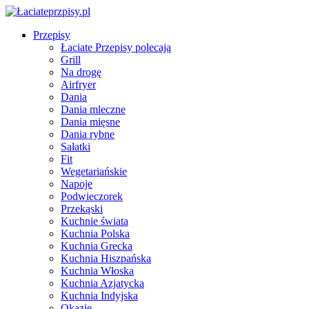
Przepisy
Łaciate Przepisy polecają
Grill
Na drogę
Airfryer
Dania
Dania mleczne
Dania mięsne
Dania rybne
Sałatki
Fit
Wegetariańskie
Napoje
Podwieczorek
Przekąski
Kuchnie świata
Kuchnia Polska
Kuchnia Grecka
Kuchnia Hiszpańska
Kuchnia Włoska
Kuchnia Azjatycka
Kuchnia Indyjska
Okazje