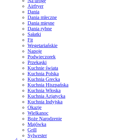
Na drogę
Airfryer
Dania
Dania mleczne
Dania mięsne
Dania rybne
Sałatki
Fit
Wegetariańskie
Napoje
Podwieczorek
Przekąski
Kuchnie świata
Kuchnia Polska
Kuchnia Grecka
Kuchnia Hiszpańska
Kuchnia Włoska
Kuchnia Azjatycka
Kuchnia Indyjska
Okazje
Wielkanoc
Boże Narodzenie
Majówka
Grill
Sylwester