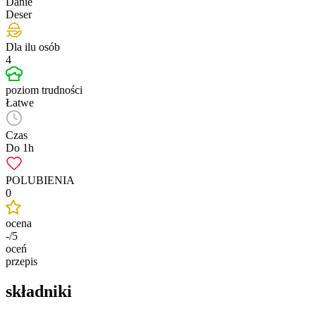
Danie
Deser
Dla ilu osób
4
poziom trudności
Łatwe
Czas
Do 1h
POLUBIENIA
0
ocena
-/5
oceń
przepis
składniki