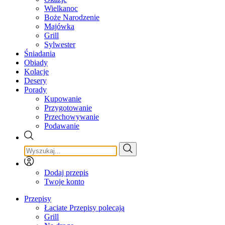
Wielkanoc
Boże Narodzenie
Majówka
Grill
Sylwester
Śniadania
Obiady
Kolacje
Desery
Porady
Kupowanie
Przygotowanie
Przechowywanie
Podawanie
Dodaj przepis
Twoje konto
Przepisy
Łaciate Przepisy polecają
Grill