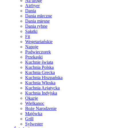
Na drogę
Airfryer
Dania
Dania mleczne
Dania mięsne
Dania rybne
Sałatki
Fit
Wegetariańskie
Napoje
Podwieczorek
Przekąski
Kuchnie świata
Kuchnia Polska
Kuchnia Grecka
Kuchnia Hiszpańska
Kuchnia Włoska
Kuchnia Azjatycka
Kuchnia Indyjska
Okazje
Wielkanoc
Boże Narodzenie
Majówka
Grill
Sylwester