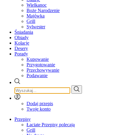
Wielkanoc
Boże Narodzenie
Majówka
Grill
Sylwester
Śniadania
Obiady
Kolacje
Desery
Porady
Kupowanie
Przygotowanie
Przechowywanie
Podawanie
Dodaj przepis
Twoje konto
Przepisy
Łaciate Przepisy polecają
Grill