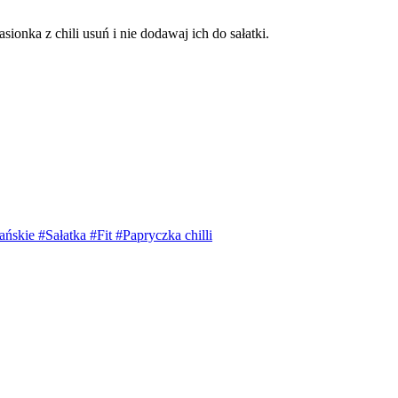
sionka z chili usuń i nie dodawaj ich do sałatki.
ańskie
#Sałatka
#Fit
#Papryczka chilli