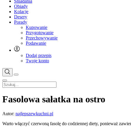
Śniadania
Obiady
Kolacje
Desery
Porady
Kupowanie
Przygotowanie
Przechowywanie
Podawanie
Dodaj przepis
Twoje konto
Fasolowa sałatka na ostro
Autor:
najlepszewkuchni.pl
Warto włączyć czerwoną fasolę do codziennej diety, ponieważ zawiera