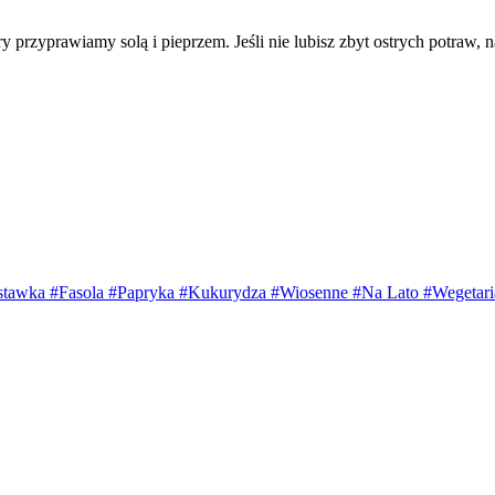
 przyprawiamy solą i pieprzem. Jeśli nie lubisz zbyt ostrych potraw, na
stawka
#Fasola
#Papryka
#Kukurydza
#Wiosenne
#Na Lato
#Wegetari