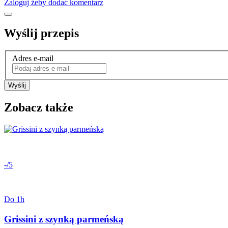
Zaloguj żeby dodać komentarz
Wyślij przepis
Adres e-mail
Wyślij
Zobacz także
-/5
Do 1h
Grissini z szynką parmeńską