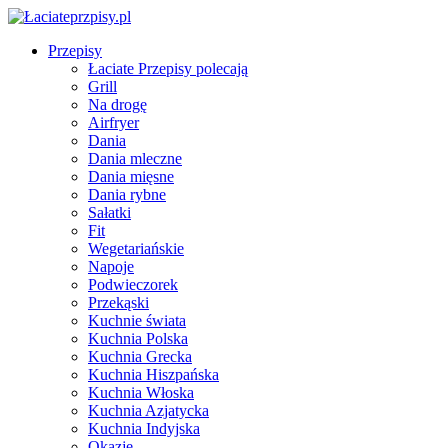
Przepisy
Łaciate Przepisy polecają
Grill
Na drogę
Airfryer
Dania
Dania mleczne
Dania mięsne
Dania rybne
Sałatki
Fit
Wegetariańskie
Napoje
Podwieczorek
Przekąski
Kuchnie świata
Kuchnia Polska
Kuchnia Grecka
Kuchnia Hiszpańska
Kuchnia Włoska
Kuchnia Azjatycka
Kuchnia Indyjska
Okazje