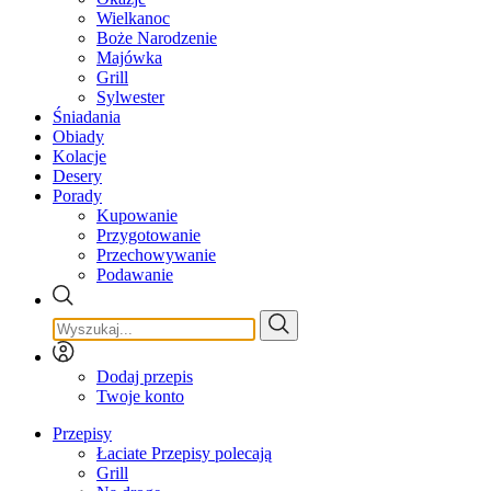
Wielkanoc
Boże Narodzenie
Majówka
Grill
Sylwester
Śniadania
Obiady
Kolacje
Desery
Porady
Kupowanie
Przygotowanie
Przechowywanie
Podawanie
Dodaj przepis
Twoje konto
Przepisy
Łaciate Przepisy polecają
Grill