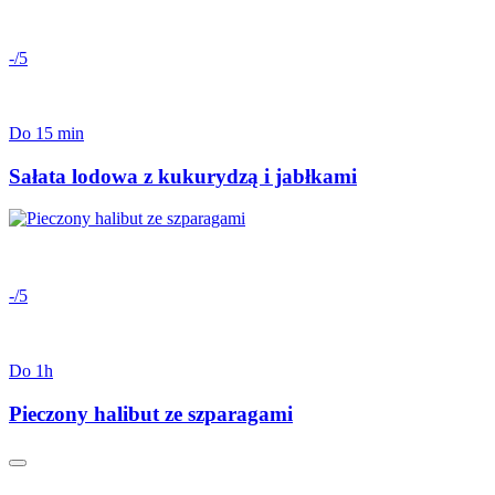
-/5
Do 15 min
Sałata lodowa z kukurydzą i jabłkami
-/5
Do 1h
Pieczony halibut ze szparagami