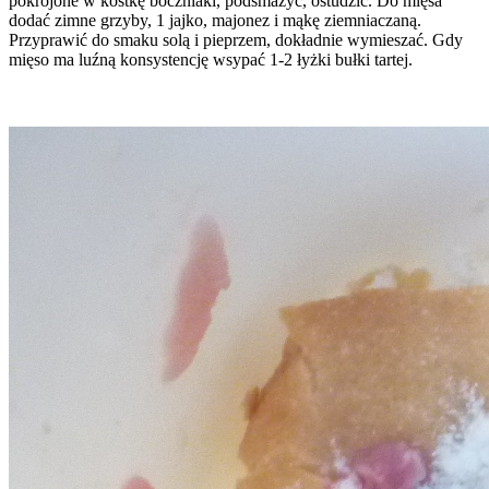
pokrojone w kostkę boczniaki, podsmażyć, ostudzić. Do mięsa
dodać zimne grzyby, 1 jajko, majonez i mąkę ziemniaczaną.
Przyprawić do smaku solą i pieprzem, dokładnie wymieszać. Gdy
mięso ma luźną konsystencję wsypać 1-2 łyżki bułki tartej.