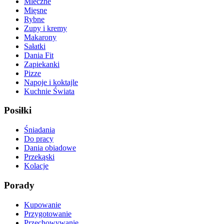
Mleczne
Mięsne
Rybne
Zupy i kremy
Makarony
Sałatki
Dania Fit
Zapiekanki
Pizze
Napoje i koktajle
Kuchnie Świata
Posiłki
Śniadania
Do pracy
Dania obiadowe
Przekąski
Kolacje
Porady
Kupowanie
Przygotowanie
Przechowywanie