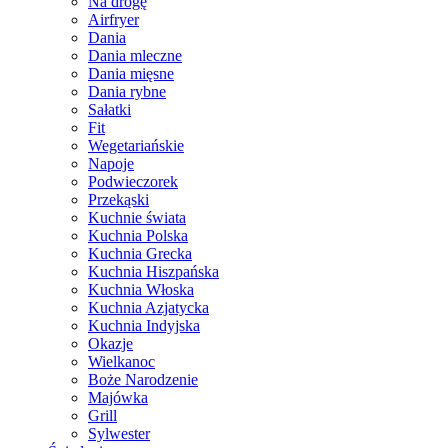
Na drogę
Airfryer
Dania
Dania mleczne
Dania mięsne
Dania rybne
Sałatki
Fit
Wegetariańskie
Napoje
Podwieczorek
Przekąski
Kuchnie świata
Kuchnia Polska
Kuchnia Grecka
Kuchnia Hiszpańska
Kuchnia Włoska
Kuchnia Azjatycka
Kuchnia Indyjska
Okazje
Wielkanoc
Boże Narodzenie
Majówka
Grill
Sylwester