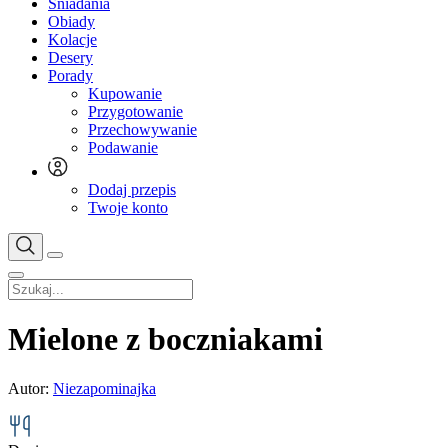
Śniadania
Obiady
Kolacje
Desery
Porady
Kupowanie
Przygotowanie
Przechowywanie
Podawanie
Dodaj przepis
Twoje konto
Mielone z boczniakami
Autor:
Niezapominajka