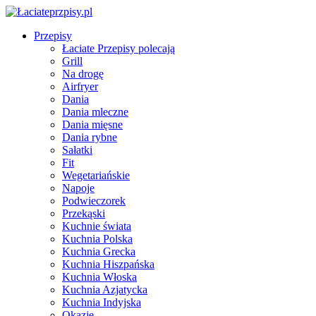
Przepisy
Łaciate Przepisy polecają
Grill
Na drogę
Airfryer
Dania
Dania mleczne
Dania mięsne
Dania rybne
Sałatki
Fit
Wegetariańskie
Napoje
Podwieczorek
Przekąski
Kuchnie świata
Kuchnia Polska
Kuchnia Grecka
Kuchnia Hiszpańska
Kuchnia Włoska
Kuchnia Azjatycka
Kuchnia Indyjska
Okazje