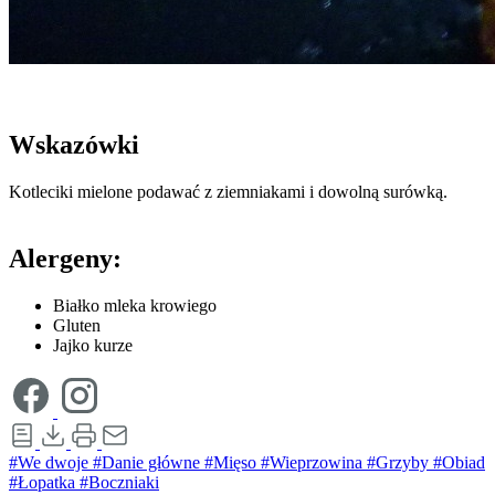
Wskazówki
Kotleciki mielone podawać z ziemniakami i dowolną surówką.
Alergeny:
Białko mleka krowiego
Gluten
Jajko kurze
#We dwoje
#Danie główne
#Mięso
#Wieprzowina
#Grzyby
#Obiad
#Łopatka
#Boczniaki