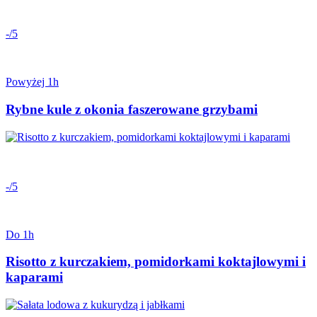
-/5
Powyżej 1h
Rybne kule z okonia faszerowane grzybami
-/5
Do 1h
Risotto z kurczakiem, pomidorkami koktajlowymi i
kaparami