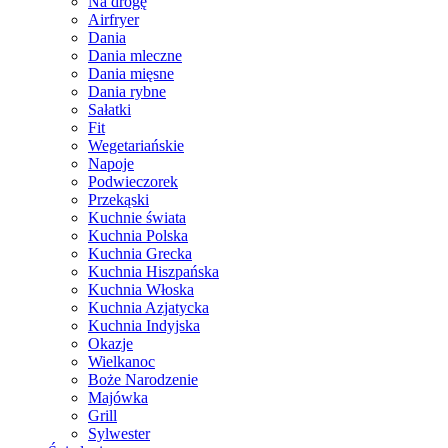
Na drogę
Airfryer
Dania
Dania mleczne
Dania mięsne
Dania rybne
Sałatki
Fit
Wegetariańskie
Napoje
Podwieczorek
Przekąski
Kuchnie świata
Kuchnia Polska
Kuchnia Grecka
Kuchnia Hiszpańska
Kuchnia Włoska
Kuchnia Azjatycka
Kuchnia Indyjska
Okazje
Wielkanoc
Boże Narodzenie
Majówka
Grill
Sylwester