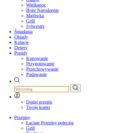
Wielkanoc
Boże Narodzenie
Majówka
Grill
Sylwester
Śniadania
Obiady
Kolacje
Desery
Porady
Kupowanie
Przygotowanie
Przechowywanie
Podawanie
Dodaj przepis
Twoje konto
Przepisy
Łaciate Przepisy polecają
Grill