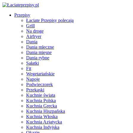
Przepisy
Łaciate Przepisy polecają
Grill
Na drogę
Airfryer
Dania
Dania mleczne
Dania mięsne
Dania rybne
Sałatki
Fit
Wegetariańskie
Napoje
Podwieczorek
Przekąski
Kuchnie świata
Kuchnia Polska
Kuchnia Grecka
Kuchnia Hiszpańska
Kuchnia Włoska
Kuchnia Azjatycka
Kuchnia Indyjska
Okazje