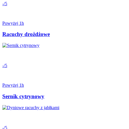
-/5
Powyżej 1h
Racuchy drożdżowe
-/5
Powyżej 1h
Sernik cytrynowy
-/5