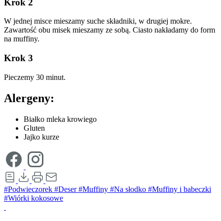
Krok 2
W jednej misce mieszamy suche składniki, w drugiej mokre.
Zawartość obu misek mieszamy ze sobą. Ciasto nakładamy do form
na muffiny.
Krok 3
Pieczemy 30 minut.
Alergeny:
Białko mleka krowiego
Gluten
Jajko kurze
#Podwieczorek
#Deser
#Muffiny
#Na słodko
#Muffiny i babeczki
#Wiórki kokosowe