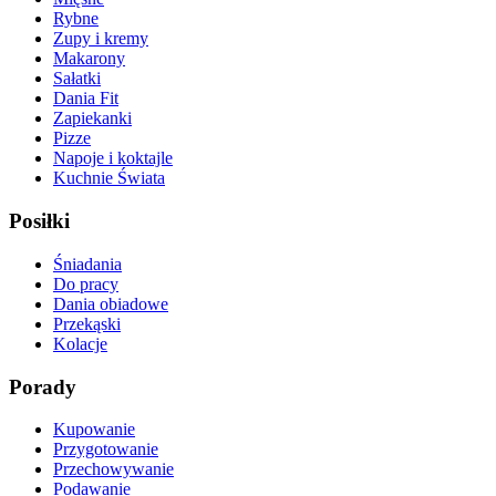
Rybne
Zupy i kremy
Makarony
Sałatki
Dania Fit
Zapiekanki
Pizze
Napoje i koktajle
Kuchnie Świata
Posiłki
Śniadania
Do pracy
Dania obiadowe
Przekąski
Kolacje
Porady
Kupowanie
Przygotowanie
Przechowywanie
Podawanie