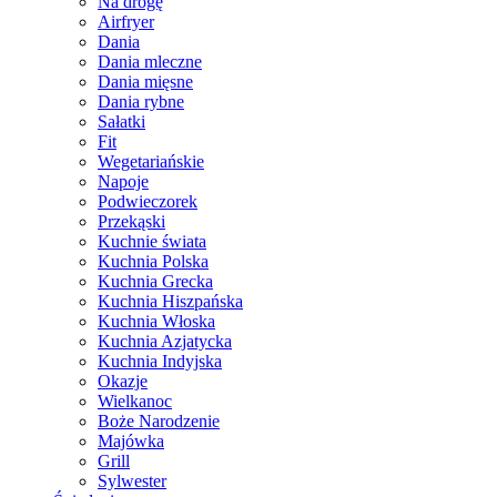
Na drogę
Airfryer
Dania
Dania mleczne
Dania mięsne
Dania rybne
Sałatki
Fit
Wegetariańskie
Napoje
Podwieczorek
Przekąski
Kuchnie świata
Kuchnia Polska
Kuchnia Grecka
Kuchnia Hiszpańska
Kuchnia Włoska
Kuchnia Azjatycka
Kuchnia Indyjska
Okazje
Wielkanoc
Boże Narodzenie
Majówka
Grill
Sylwester