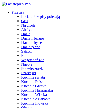
Przepisy
Łaciate Przepisy polecają
Grill
Na drogę
Airfryer
Dania
Dania mleczne
Dania mięsne
Dania rybne
Sałatki
Fit
Wegetariańskie
Napoje
Podwieczorek
Przekąski
Kuchnie świata
Kuchnia Polska
Kuchnia Grecka
Kuchnia Hiszpańska
Kuchnia Włoska
Kuchnia Azjatycka
Kuchnia Indyjska
Okazje