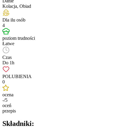
Danie
Kolacja, Obiad
Dla ilu osób
4
poziom trudności
Łatwe
Czas
Do 1h
POLUBIENIA
0
ocena
-/5
oceń
przepis
Składniki: