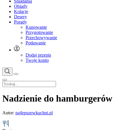
Śniadania
Obiady
Kolacje
Desery
Porady
Kupowanie
Przygotowanie
Przechowywanie
Podawanie
Dodaj przepis
Twoje konto
Nadzienie do hamburgerów
Autor:
najlepszewkuchni.pl