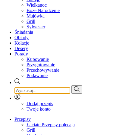
Wielkanoc
Boże Narodzenie
Majówka
Grill
Sylwester
Śniadania
Obiady
Kolacje
Desery
Porady
Kupowanie
Przygotowanie
Przechowywanie
Podawanie
Dodaj przepis
Twoje konto
Przepisy
Łaciate Przepisy polecają
Grill