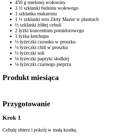
450 g mielonej wołowiny
3 ½ szklanki bulionu wołowego
1 szklanka makaronu
1 ½ szklanki sera Złoty Mazur w plastrach
½ szklanki żółtej cebuli
2 łyżki koncentratu pomidorowego
1 łyżka ketchupu
½ łyżeczki czosnku w proszku
½ łyżeczki chili w proszku
½ łyżeczki soli
¼ łyżeczki papryki słodkiej
¼ łyżeczki czarnego pieprzu
Produkt miesiąca
Przygotowanie
Krok 1
Cebulę obierz i pokrój w małą kostkę.