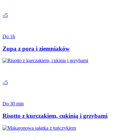
-/5
Do 1h
Zupa z pora i ziemniaków
-/5
Do 30 min
Risotto z kurczakiem, cukinią i grzybami