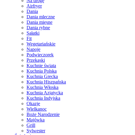
Na drogę
Airfryer
Dania
Dania mleczne
Dania mięsne
Dania rybne
Sałatki
Fit
Wegetariańskie
Napoje
Podwieczorek
Przekąski
Kuchnie świata
Kuchnia Polska
Kuchnia Grecka
Kuchnia Hiszpańska
Kuchnia Włoska
Kuchnia Azjatycka
Kuchnia Indyjska
Okazje
Wielkanoc
Boże Narodzenie
Majówka
Grill
Sylwester