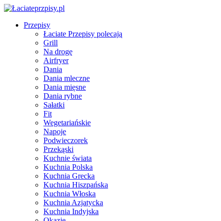
Przepisy
Łaciate Przepisy polecają
Grill
Na drogę
Airfryer
Dania
Dania mleczne
Dania mięsne
Dania rybne
Sałatki
Fit
Wegetariańskie
Napoje
Podwieczorek
Przekąski
Kuchnie świata
Kuchnia Polska
Kuchnia Grecka
Kuchnia Hiszpańska
Kuchnia Włoska
Kuchnia Azjatycka
Kuchnia Indyjska
Okazje