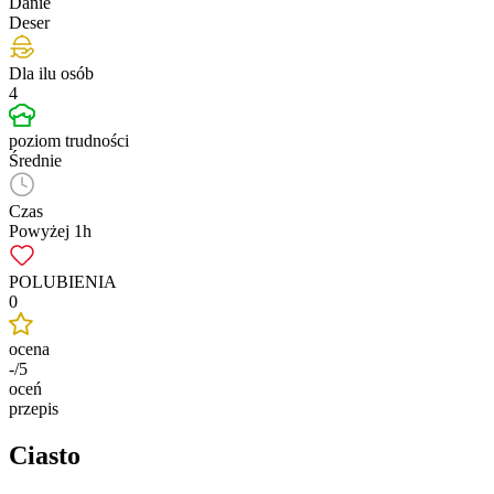
Danie
Deser
Dla ilu osób
4
poziom trudności
Średnie
Czas
Powyżej 1h
POLUBIENIA
0
ocena
-/5
oceń
przepis
Ciasto