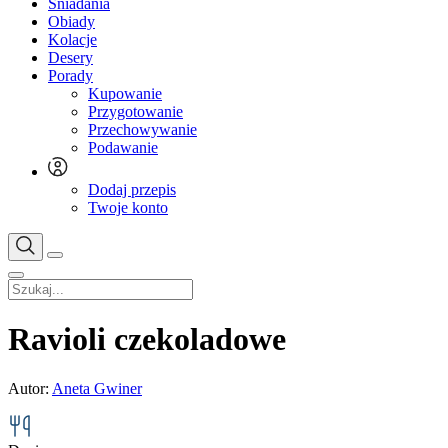
Śniadania
Obiady
Kolacje
Desery
Porady
Kupowanie
Przygotowanie
Przechowywanie
Podawanie
Dodaj przepis
Twoje konto
Ravioli czekoladowe
Autor:
Aneta Gwiner