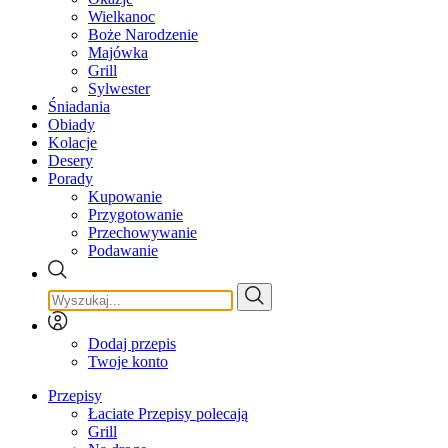
Wielkanoc
Boże Narodzenie
Majówka
Grill
Sylwester
Śniadania
Obiady
Kolacje
Desery
Porady
Kupowanie
Przygotowanie
Przechowywanie
Podawanie
Dodaj przepis
Twoje konto
Przepisy
Łaciate Przepisy polecają
Grill