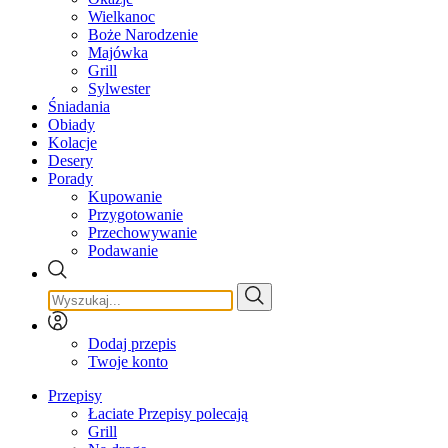
Wielkanoc
Boże Narodzenie
Majówka
Grill
Sylwester
Śniadania
Obiady
Kolacje
Desery
Porady
Kupowanie
Przygotowanie
Przechowywanie
Podawanie
Dodaj przepis
Twoje konto
Przepisy
Łaciate Przepisy polecają
Grill