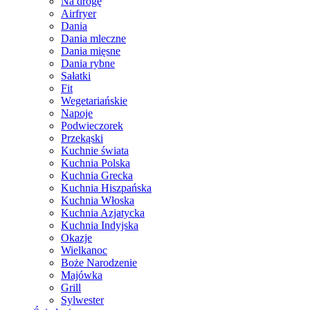
Na drogę
Airfryer
Dania
Dania mleczne
Dania mięsne
Dania rybne
Sałatki
Fit
Wegetariańskie
Napoje
Podwieczorek
Przekąski
Kuchnie świata
Kuchnia Polska
Kuchnia Grecka
Kuchnia Hiszpańska
Kuchnia Włoska
Kuchnia Azjatycka
Kuchnia Indyjska
Okazje
Wielkanoc
Boże Narodzenie
Majówka
Grill
Sylwester