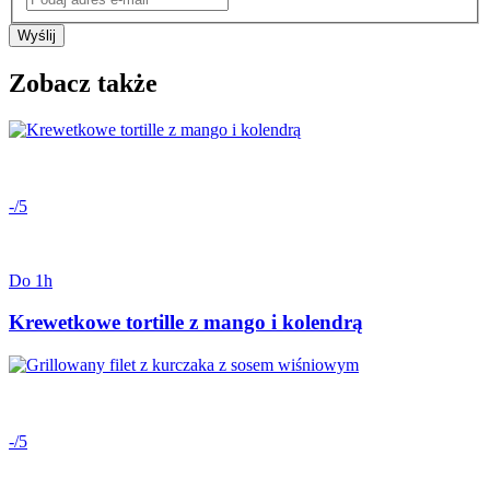
Wyślij
Zobacz także
-/5
Do 1h
Krewetkowe tortille z mango i kolendrą
-/5