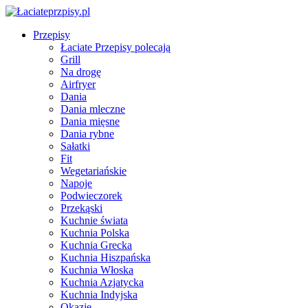
Przepisy
Łaciate Przepisy polecają
Grill
Na drogę
Airfryer
Dania
Dania mleczne
Dania mięsne
Dania rybne
Sałatki
Fit
Wegetariańskie
Napoje
Podwieczorek
Przekąski
Kuchnie świata
Kuchnia Polska
Kuchnia Grecka
Kuchnia Hiszpańska
Kuchnia Włoska
Kuchnia Azjatycka
Kuchnia Indyjska
Okazje