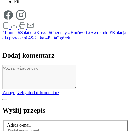
Fit
#Lunch
#Sałatki
#Kasza
#Orzechy
#Borówki
#Awokado
#Kolacja
dla przyjaciół
#Sałatka
#Fit
#Ogórek
Dodaj komentarz
Zaloguj żeby dodać komentarz
Wyślij przepis
Adres e-mail