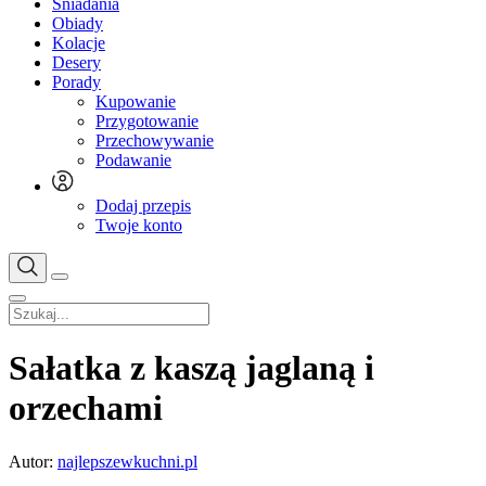
Śniadania
Obiady
Kolacje
Desery
Porady
Kupowanie
Przygotowanie
Przechowywanie
Podawanie
Dodaj przepis
Twoje konto
Sałatka z kaszą jaglaną i
orzechami
Autor:
najlepszewkuchni.pl