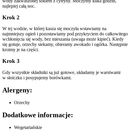
wody zakwaszonej sokiem z cytryny. Moczymy kilka godzin,
najlepiej całą noc.
Krok 2
W tej wodzie, w której kasza się moczyła wstawiamy na
najmniejszy ogień i pozostawiamy pod przykryciem do całkowitego
wchłonięcia się wody, bez mieszania (uwaga może kipieć). Kiedy
się gotuje, orzechy siekamy, obieramy awokado i ogórka. Następnie
kroimy je na części.
Krok 3
Gdy wszystkie składniki są już gotowe, układamy je warstwami
w słoiczku i posypujemy borówkami.
Alergeny:
Orzechy
Dodatkowe informacje:
Wegetariańskie