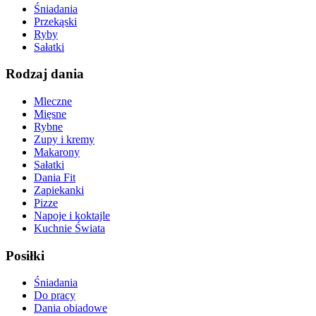
Śniadania
Przekąski
Ryby
Sałatki
Rodzaj dania
Mleczne
Mięsne
Rybne
Zupy i kremy
Makarony
Sałatki
Dania Fit
Zapiekanki
Pizze
Napoje i koktajle
Kuchnie Świata
Posiłki
Śniadania
Do pracy
Dania obiadowe