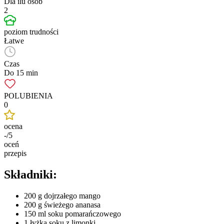
Dla ilu osób
2
poziom trudności
Łatwe
Czas
Do 15 min
POLUBIENIA
0
ocena
-/5
oceń
przepis
Składniki:
200 g dojrzałego mango
200 g świeżego ananasa
150 ml soku pomarańczowego
1 łyżka soku z limonki