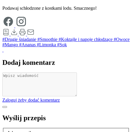
Podawaj schłodzone z kostkami lodu. Smacznego!
#Drugie śniadanie
#Smoothie
#Koktajle i napoje chłodzące
#Owoce
#Mango
#Ananas
#Limonka
#Sok
Dodaj komentarz
Zaloguj żeby dodać komentarz
Wyślij przepis