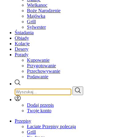
Wielkanoc
Boże Narodzenie
Majówka
Grill
Sylwester
Śniadania
Obiady
Kolacje
Desery
Porady
Kupowanie
Przygotowanie
Przechowywanie
Podawanie
Dodaj przepis
Twoje konto
Przepisy
Łaciate Przepisy polecają
Grill