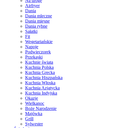
Na drogę
Airfryer
Dania
Dania mleczne
Dania mięsne
Dania rybne
Sałatki
Fit
Wegetariańskie
Napoje
Podwieczorek
Przekąski
Kuchnie świata
Kuchnia Polska
Kuchnia Grecka
Kuchnia Hiszpańska
Kuchnia Włoska
Kuchnia Azjatycka
Kuchnia Indyjska
Okazje
Wielkanoc
Boże Narodzenie
Majówka
Grill
Sylwester