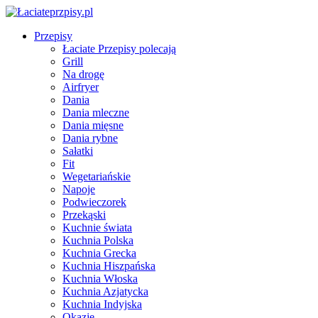
Przepisy
Łaciate Przepisy polecają
Grill
Na drogę
Airfryer
Dania
Dania mleczne
Dania mięsne
Dania rybne
Sałatki
Fit
Wegetariańskie
Napoje
Podwieczorek
Przekąski
Kuchnie świata
Kuchnia Polska
Kuchnia Grecka
Kuchnia Hiszpańska
Kuchnia Włoska
Kuchnia Azjatycka
Kuchnia Indyjska
Okazje