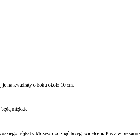
ój je na kwadraty o boku około 10 cm.
 będą miękkie.
rancuskiego trójkąty. Możesz docisnąć brzegi widelcem. Piecz w pieka