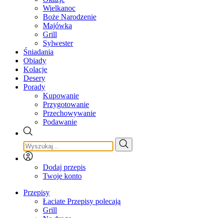
Wielkanoc
Boże Narodzenie
Majówka
Grill
Sylwester
Śniadania
Obiady
Kolacje
Desery
Porady
Kupowanie
Przygotowanie
Przechowywanie
Podawanie
Dodaj przepis
Twoje konto
Przepisy
Łaciate Przepisy polecają
Grill