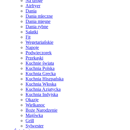
Na drogę
Airfryer
Dania
Dania mleczne
Dania mięsne
Dania rybne
Sałatki
Fit
Wegetariańskie
Napoje
Podwieczorek
Przekąski
Kuchnie świata
Kuchnia Polska
Kuchnia Grecka
Kuchnia Hiszpańska
Kuchnia Włoska
Kuchnia Azjatycka
Kuchnia Indyjska
Okazje
Wielkanoc
Boże Narodzenie
Majówka
Grill
Sylwester