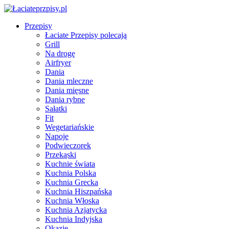
Przepisy
Łaciate Przepisy polecają
Grill
Na drogę
Airfryer
Dania
Dania mleczne
Dania mięsne
Dania rybne
Sałatki
Fit
Wegetariańskie
Napoje
Podwieczorek
Przekąski
Kuchnie świata
Kuchnia Polska
Kuchnia Grecka
Kuchnia Hiszpańska
Kuchnia Włoska
Kuchnia Azjatycka
Kuchnia Indyjska
Okazje