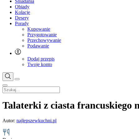
Śniadania
Obiady
Kolacje
Desery
Porady
Kupowanie
Przygotowanie
Przechowywanie
Podawanie
Dodaj przepis
Twoje konto
Talaterki z ciasta francuskiego 
Autor:
najlepszewkuchni.pl