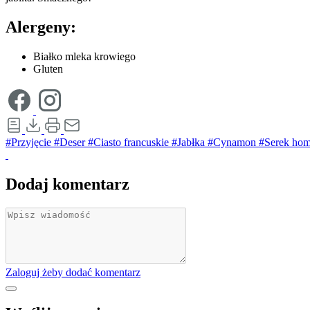
Alergeny:
Białko mleka krowiego
Gluten
#Przyjęcie
#Deser
#Ciasto francuskie
#Jabłka
#Cynamon
#Serek ho
Dodaj komentarz
Zaloguj żeby dodać komentarz