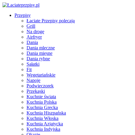
Przepisy
Łaciate Przepisy polecają
Grill
Na drogę
Airfryer
Dania
Dania mleczne
Dania mięsne
Dania rybne
Sałatki
Fit
Wegetariańskie
Napoje
Podwieczorek
Przekąski
Kuchnie świata
Kuchnia Polska
Kuchnia Grecka
Kuchnia Hiszpańska
Kuchnia Włoska
Kuchnia Azjatycka
Kuchnia Indyjska
Okazje