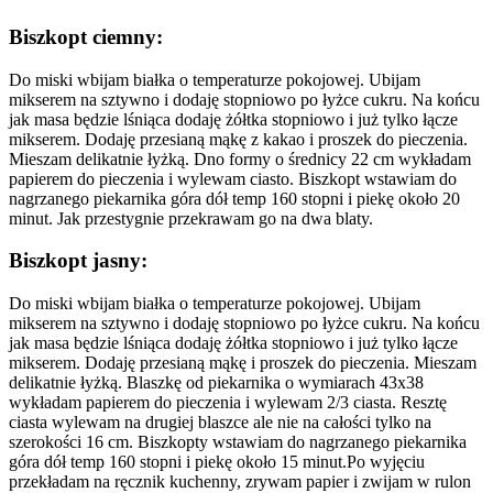
Biszkopt ciemny:
Do miski wbijam białka o temperaturze pokojowej. Ubijam
mikserem na sztywno i dodaję stopniowo po łyżce cukru. Na końcu
jak masa będzie lśniąca dodaję żółtka stopniowo i już tylko łącze
mikserem. Dodaję przesianą mąkę z kakao i proszek do pieczenia.
Mieszam delikatnie łyżką. Dno formy o średnicy 22 cm wykładam
papierem do pieczenia i wylewam ciasto. Biszkopt wstawiam do
nagrzanego piekarnika góra dół temp 160 stopni i piekę około 20
minut. Jak przestygnie przekrawam go na dwa blaty.
Biszkopt jasny:
Do miski wbijam białka o temperaturze pokojowej. Ubijam
mikserem na sztywno i dodaję stopniowo po łyżce cukru. Na końcu
jak masa będzie lśniąca dodaję żółtka stopniowo i już tylko łącze
mikserem. Dodaję przesianą mąkę i proszek do pieczenia. Mieszam
delikatnie łyżką. Blaszkę od piekarnika o wymiarach 43x38
wykładam papierem do pieczenia i wylewam 2/3 ciasta. Resztę
ciasta wylewam na drugiej blaszce ale nie na całości tylko na
szerokości 16 cm. Biszkopty wstawiam do nagrzanego piekarnika
góra dół temp 160 stopni i piekę około 15 minut.Po wyjęciu
przekładam na ręcznik kuchenny, zrywam papier i zwijam w rulon