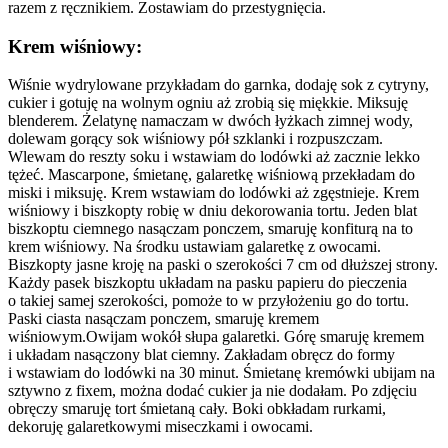
razem z ręcznikiem. Zostawiam do przestygnięcia.
Krem wiśniowy:
Wiśnie wydrylowane przykładam do garnka, dodaję sok z cytryny,
cukier i gotuję na wolnym ogniu aż zrobią się miękkie. Miksuję
blenderem. Żelatynę namaczam w dwóch łyżkach zimnej wody,
dolewam gorący sok wiśniowy pół szklanki i rozpuszczam.
Wlewam do reszty soku i wstawiam do lodówki aż zacznie lekko
tężeć. Mascarpone, śmietanę, galaretkę wiśniową przekładam do
miski i miksuję. Krem wstawiam do lodówki aż zgęstnieje. Krem
wiśniowy i biszkopty robię w dniu dekorowania tortu. Jeden blat
biszkoptu ciemnego nasączam ponczem, smaruję konfiturą na to
krem wiśniowy. Na środku ustawiam galaretkę z owocami.
Biszkopty jasne kroję na paski o szerokości 7 cm od dłuższej strony.
Każdy pasek biszkoptu układam na pasku papieru do pieczenia
o takiej samej szerokości, pomoże to w przyłożeniu go do tortu.
Paski ciasta nasączam ponczem, smaruję kremem
wiśniowym.Owijam wokół słupa galaretki. Górę smaruję kremem
i układam nasączony blat ciemny. Zakładam obręcz do formy
i wstawiam do lodówki na 30 minut. Śmietanę kremówki ubijam na
sztywno z fixem, można dodać cukier ja nie dodałam. Po zdjęciu
obręczy smaruję tort śmietaną cały. Boki obkładam rurkami,
dekoruję galaretkowymi miseczkami i owocami.