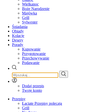
Wielkanoc
Boże Narodzenie
Majówka
Grill
Sylwester
Śniadania
Obiady
Kolacje
Desery
Porady
Kupowanie
Przygotowanie
Przechowywanie
Podawanie
Dodaj przepis
Twoje konto
Przepisy
Łaciate Przepisy polecają
Grill