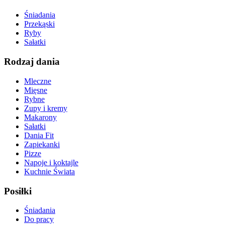
Śniadania
Przekąski
Ryby
Sałatki
Rodzaj dania
Mleczne
Mięsne
Rybne
Zupy i kremy
Makarony
Sałatki
Dania Fit
Zapiekanki
Pizze
Napoje i koktajle
Kuchnie Świata
Posiłki
Śniadania
Do pracy