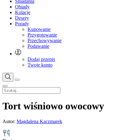
Śniadania
Obiady
Kolacje
Desery
Porady
Kupowanie
Przygotowanie
Przechowywanie
Podawanie
Dodaj przepis
Twoje konto
Tort wiśniowo owocowy
Autor:
Magdalena Kaczmarek