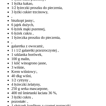
1 łyżka kakao,
1/2 łyżeczki proszku do pieczenia,
3 łyżki cukier trzcinowy,
,
biszkopt jasny:,
6 jajek dużych,
6 łyżek mąki pszennej,
6 łyżek cukru ,
1 łyżeczka proszku do pieczenia,
,
galaretka z owocami:,
1 i 1/2 galaretki przezroczystej ,
1 szklanka borówek,
100 g malin,
1 kiść winogrono jasne,
3 wiśnie,
Krem wiśniowy:,
40 dkg wiśni,
1/2 cytryny ,
4 łyżeczki żelatyny,
250 g serka mascarpone,
400 ml śmietanki łaciata 36 %,
3 łyżki cukru ,
pozostałe: ,
1 słoiczek konfitury z czarnej porzeczki,