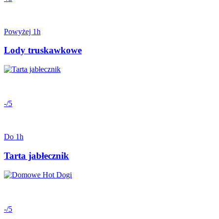
Powyżej 1h
Lody truskawkowe
-/5
Do 1h
Tarta jabłecznik
-/5