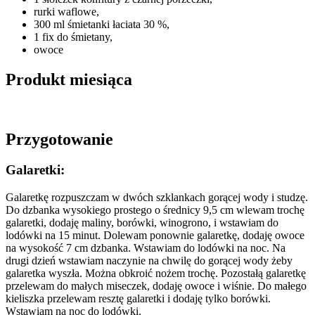
rurki waflowe,
300 ml śmietanki łaciata 30 %,
1 fix do śmietany,
owoce
Produkt miesiąca
Przygotowanie
Galaretki:
Galaretkę rozpuszczam w dwóch szklankach gorącej wody i studzę.
Do dzbanka wysokiego prostego o średnicy 9,5 cm wlewam trochę
galaretki, dodaję maliny, borówki, winogrono, i wstawiam do
lodówki na 15 minut. Dolewam ponownie galaretkę, dodaję owoce
na wysokość 7 cm dzbanka. Wstawiam do lodówki na noc. Na
drugi dzień wstawiam naczynie na chwilę do gorącej wody żeby
galaretka wyszła. Można obkroić nożem trochę. Pozostałą galaretkę
przelewam do małych miseczek, dodaję owoce i wiśnie. Do małego
kieliszka przelewam resztę galaretki i dodaję tylko borówki.
Wstawiam na noc do lodówki.