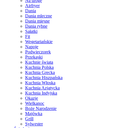
Na drogę
Airfryer
Dania
Dania mleczne
Dania mięsne
Dania rybne
Sałatki
Fit
Wegetariańskie
Napoje
Podwieczorek
Przekąski
Kuchnie świata
Kuchnia Polska
Kuchnia Grecka
Kuchnia Hiszpańska
Kuchnia Włoska
Kuchnia Azjatycka
Kuchnia Indyjska
Okazje
Wielkanoc
Boże Narodzenie
Majówka
Grill
Sylwester