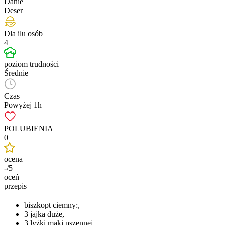
Danie
Deser
Dla ilu osób
4
poziom trudności
Średnie
Czas
Powyżej 1h
POLUBIENIA
0
ocena
-/5
oceń
przepis
biszkopt ciemny:,
3 jajka duże,
3 łyżki maki pszennej ,