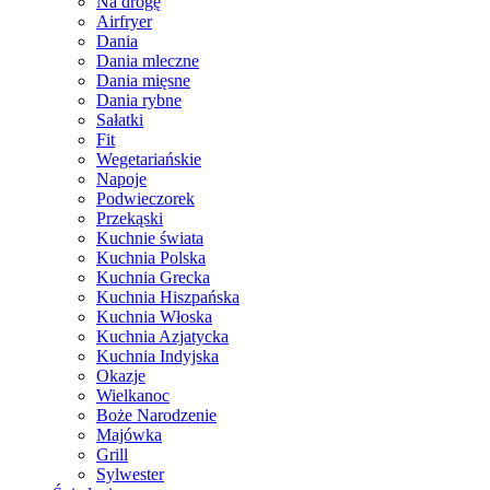
Na drogę
Airfryer
Dania
Dania mleczne
Dania mięsne
Dania rybne
Sałatki
Fit
Wegetariańskie
Napoje
Podwieczorek
Przekąski
Kuchnie świata
Kuchnia Polska
Kuchnia Grecka
Kuchnia Hiszpańska
Kuchnia Włoska
Kuchnia Azjatycka
Kuchnia Indyjska
Okazje
Wielkanoc
Boże Narodzenie
Majówka
Grill
Sylwester