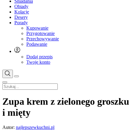
Śniadania
Obiady
Kolacje
Desery
Porady
Kupowanie
Przygotowanie
Przechowywanie
Podawanie
Dodaj przepis
Twoje konto
Zupa krem z zielonego groszku
i mięty
Autor:
najlepszewkuchni.pl