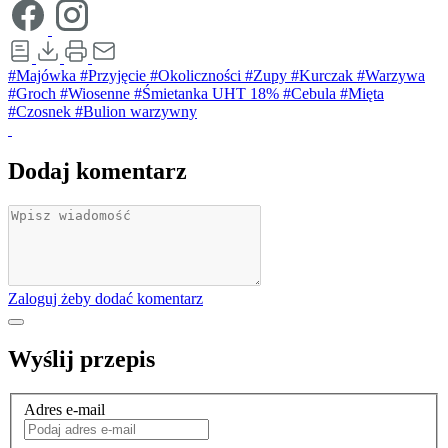
#Majówka
#Przyjęcie
#Okoliczności
#Zupy
#Kurczak
#Warzywa
#Groch
#Wiosenne
#Śmietanka UHT 18%
#Cebula
#Mięta
#Czosnek
#Bulion warzywny
Dodaj komentarz
Zaloguj żeby dodać komentarz
Wyślij przepis
Adres e-mail