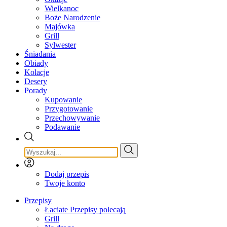
Wielkanoc
Boże Narodzenie
Majówka
Grill
Sylwester
Śniadania
Obiady
Kolacje
Desery
Porady
Kupowanie
Przygotowanie
Przechowywanie
Podawanie
Dodaj przepis
Twoje konto
Przepisy
Łaciate Przepisy polecają
Grill