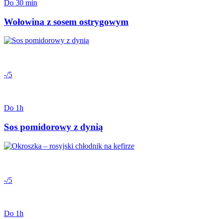
Do 30 min
Wołowina z sosem ostrygowym
-/5
Do 1h
Sos pomidorowy z dynią
-/5
Do 1h