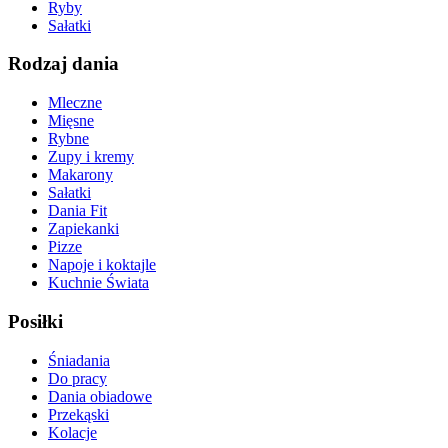
Ryby
Sałatki
Rodzaj dania
Mleczne
Mięsne
Rybne
Zupy i kremy
Makarony
Sałatki
Dania Fit
Zapiekanki
Pizze
Napoje i koktajle
Kuchnie Świata
Posiłki
Śniadania
Do pracy
Dania obiadowe
Przekąski
Kolacje