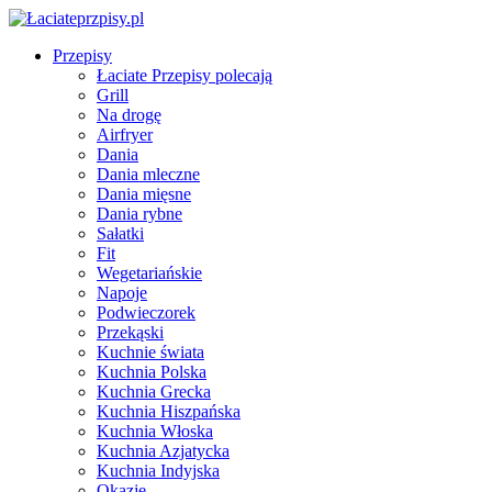
Przepisy
Łaciate Przepisy polecają
Grill
Na drogę
Airfryer
Dania
Dania mleczne
Dania mięsne
Dania rybne
Sałatki
Fit
Wegetariańskie
Napoje
Podwieczorek
Przekąski
Kuchnie świata
Kuchnia Polska
Kuchnia Grecka
Kuchnia Hiszpańska
Kuchnia Włoska
Kuchnia Azjatycka
Kuchnia Indyjska
Okazje