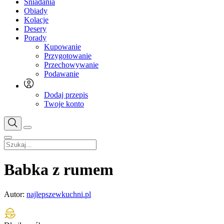
Śniadania
Obiady
Kolacje
Desery
Porady
Kupowanie
Przygotowanie
Przechowywanie
Podawanie
Dodaj przepis
Twoje konto
Babka z rumem
Autor:
najlepszewkuchni.pl