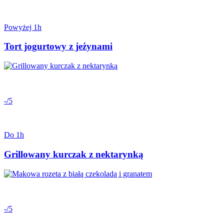
Powyżej 1h
Tort jogurtowy z jeżynami
-/5
Do 1h
Grillowany kurczak z nektarynką
-/5