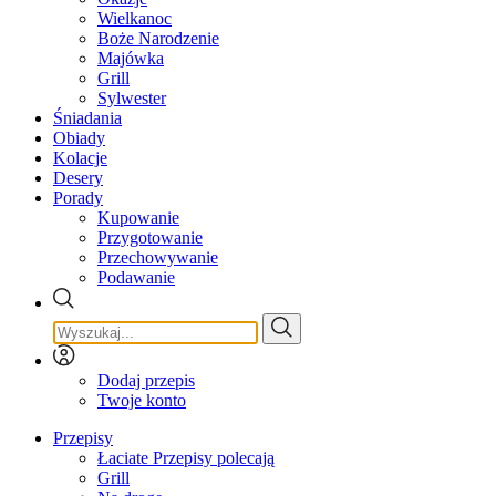
Wielkanoc
Boże Narodzenie
Majówka
Grill
Sylwester
Śniadania
Obiady
Kolacje
Desery
Porady
Kupowanie
Przygotowanie
Przechowywanie
Podawanie
Dodaj przepis
Twoje konto
Przepisy
Łaciate Przepisy polecają
Grill