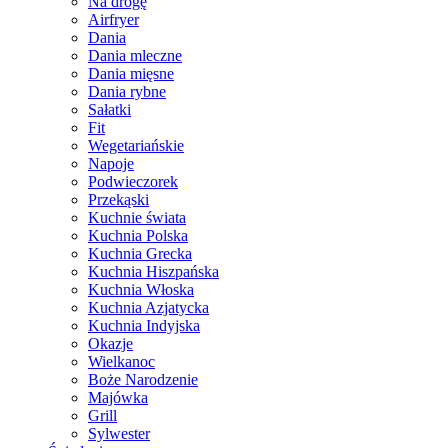
Na drogę
Airfryer
Dania
Dania mleczne
Dania mięsne
Dania rybne
Sałatki
Fit
Wegetariańskie
Napoje
Podwieczorek
Przekąski
Kuchnie świata
Kuchnia Polska
Kuchnia Grecka
Kuchnia Hiszpańska
Kuchnia Włoska
Kuchnia Azjatycka
Kuchnia Indyjska
Okazje
Wielkanoc
Boże Narodzenie
Majówka
Grill
Sylwester