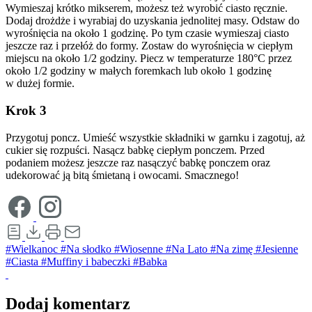
Wymieszaj krótko mikserem, możesz też wyrobić ciasto ręcznie.
Dodaj drożdże i wyrabiaj do uzyskania jednolitej masy. Odstaw do
wyrośnięcia na około 1 godzinę. Po tym czasie wymieszaj ciasto
jeszcze raz i przełóż do formy. Zostaw do wyrośnięcia w ciepłym
miejscu na około 1/2 godziny. Piecz w temperaturze 180°C przez
około 1/2 godziny w małych foremkach lub około 1 godzinę
w dużej formie.
Krok 3
Przygotuj poncz. Umieść wszystkie składniki w garnku i zagotuj, aż
cukier się rozpuści. Nasącz babkę ciepłym ponczem. Przed
podaniem możesz jeszcze raz nasączyć babkę ponczem oraz
udekorować ją bitą śmietaną i owocami. Smacznego!
#Wielkanoc
#Na słodko
#Wiosenne
#Na Lato
#Na zimę
#Jesienne
#Ciasta
#Muffiny i babeczki
#Babka
Dodaj komentarz