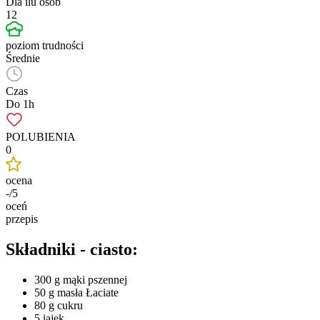
Dla ilu osób
12
poziom trudności
Średnie
Czas
Do 1h
POLUBIENIA
0
ocena
-/5
oceń
przepis
Składniki - ciasto:
300 g mąki pszennej
50 g masła Łaciate
80 g cukru
5 jajek