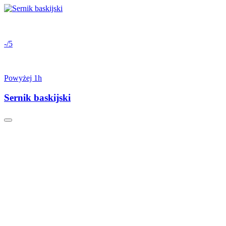
-/5
Powyżej 1h
Sernik baskijski