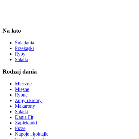
Na lato
Śniadania
Przekąski
Ryby
Sałatki
Rodzaj dania
Mleczne
Mięsne
Rybne
Zupy i kremy
Makarony
Sałatki
Dania Fit
Zapiekanki
Pizze
Napoje i koktajle