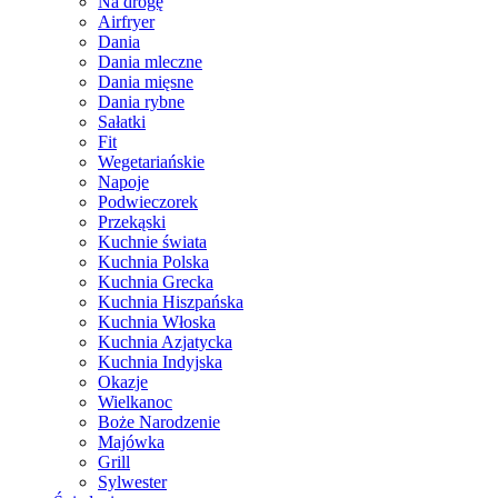
Na drogę
Airfryer
Dania
Dania mleczne
Dania mięsne
Dania rybne
Sałatki
Fit
Wegetariańskie
Napoje
Podwieczorek
Przekąski
Kuchnie świata
Kuchnia Polska
Kuchnia Grecka
Kuchnia Hiszpańska
Kuchnia Włoska
Kuchnia Azjatycka
Kuchnia Indyjska
Okazje
Wielkanoc
Boże Narodzenie
Majówka
Grill
Sylwester