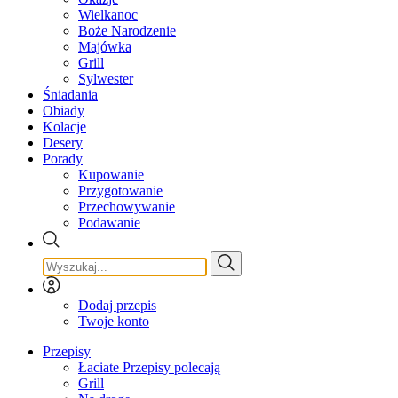
Wielkanoc
Boże Narodzenie
Majówka
Grill
Sylwester
Śniadania
Obiady
Kolacje
Desery
Porady
Kupowanie
Przygotowanie
Przechowywanie
Podawanie
Dodaj przepis
Twoje konto
Przepisy
Łaciate Przepisy polecają
Grill