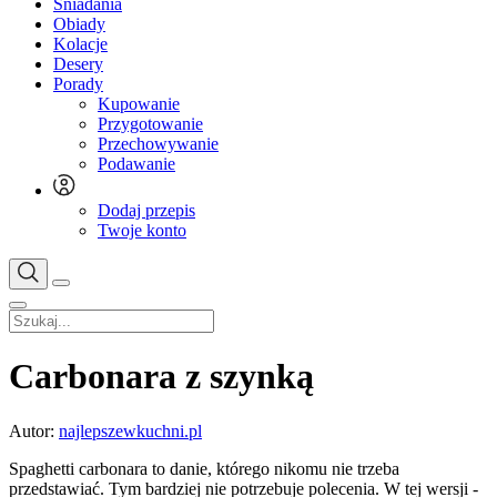
Śniadania
Obiady
Kolacje
Desery
Porady
Kupowanie
Przygotowanie
Przechowywanie
Podawanie
Dodaj przepis
Twoje konto
Carbonara z szynką
Autor:
najlepszewkuchni.pl
Spaghetti carbonara to danie, którego nikomu nie trzeba
przedstawiać. Tym bardziej nie potrzebuje polecenia. W tej wersji -