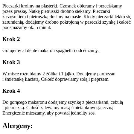
Pieczarki kroimy na plasterki. Czosnek obieramy i przeciskamy
przez praskę. Natkę pietruszki drobno siekamy. Pieczarki
z czosnkiem i pietruszką dusimy na maśle. Kiedy pieczarki lekko się
zarumienią, dodajemy drobno pokrojoną w paseczki szynkę i całość
podsmażamy ok. 5 minut.
Krok 2
Gotujemy al dente makaron spaghetti i odcedzamy.
Krok 3
W misce rozrabiamy 2 żółtka i 1 jajko. Dodajemy parmezan
i śmietankę Łaciatą. Całość doprawiamy solą i pieprzem.
Krok 4
Do gorącego makaronu dodajemy szynkę z pieczarkami, cebulą
i pietruszką. Całość zalewamy masą śmietankowo-jajeczną.
Energicznie mieszamy, aby powstał jednolity sos.
Alergeny: