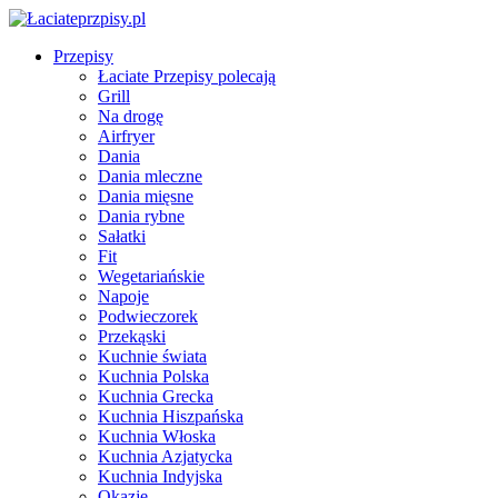
Przepisy
Łaciate Przepisy polecają
Grill
Na drogę
Airfryer
Dania
Dania mleczne
Dania mięsne
Dania rybne
Sałatki
Fit
Wegetariańskie
Napoje
Podwieczorek
Przekąski
Kuchnie świata
Kuchnia Polska
Kuchnia Grecka
Kuchnia Hiszpańska
Kuchnia Włoska
Kuchnia Azjatycka
Kuchnia Indyjska
Okazje