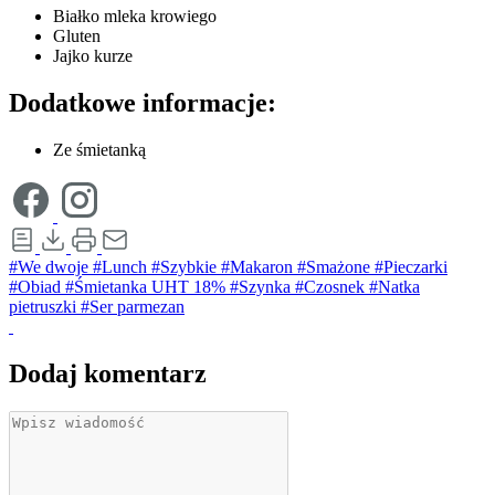
Białko mleka krowiego
Gluten
Jajko kurze
Dodatkowe informacje:
Ze śmietanką
#We dwoje
#Lunch
#Szybkie
#Makaron
#Smażone
#Pieczarki
#Obiad
#Śmietanka UHT 18%
#Szynka
#Czosnek
#Natka
pietruszki
#Ser parmezan
Dodaj komentarz