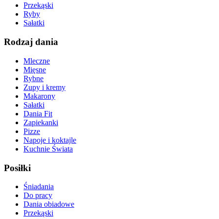
Przekąski
Ryby
Sałatki
Rodzaj dania
Mleczne
Mięsne
Rybne
Zupy i kremy
Makarony
Sałatki
Dania Fit
Zapiekanki
Pizze
Napoje i koktajle
Kuchnie Świata
Posiłki
Śniadania
Do pracy
Dania obiadowe
Przekąski