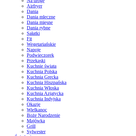
Na drogę
Airfryer
Dania
Dania mleczne
Dania mięsne
Dania rybne
Sałatki
Fit
Wegetariańskie
Napoje
Podwieczorek
Przekąski
Kuchnie świata
Kuchnia Polska
Kuchnia Grecka
Kuchnia Hiszpańska
Kuchnia Włoska
Kuchnia Azjatycka
Kuchnia Indyjska
Okazje
Wielkanoc
Boże Narodzenie
Majówka
Grill
Sylwester