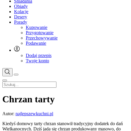
Śniadania
Obiady
Kolacje
Desery
Porady
Kupowanie
Przygotowanie
Przechowywanie
Podawanie
Dodaj przepis
Twoje konto
Chrzan tarty
Autor:
najlepszewkuchni.pl
Kiedyś domowy tarty chrzan stanowił tradycyjny dodatek do dań
Wielkanocnych. Dziś jada się chrzan produkowany masowo, do