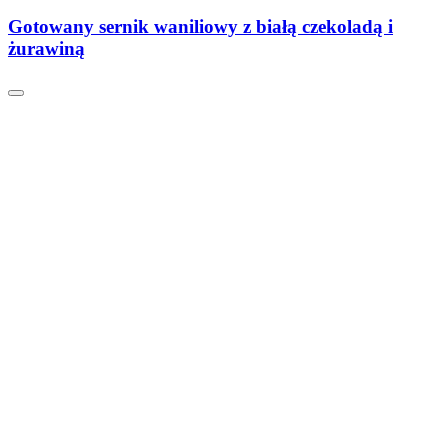
Gotowany sernik waniliowy z białą czekoladą i
żurawiną