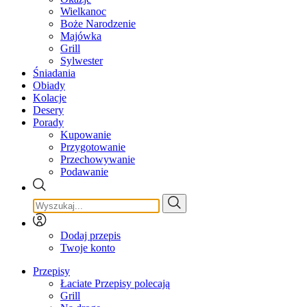
Wielkanoc
Boże Narodzenie
Majówka
Grill
Sylwester
Śniadania
Obiady
Kolacje
Desery
Porady
Kupowanie
Przygotowanie
Przechowywanie
Podawanie
Dodaj przepis
Twoje konto
Przepisy
Łaciate Przepisy polecają
Grill