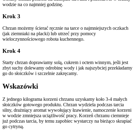
wodzie na co najmniej godzinę.
Krok 3
Chrzan możemy ścierać ręcznie na tarce o najmniejszych oczkach
(jak ziemniaki na placki) lub utrzeć przy pomocy
wieloczynnościowego robota kuchennego.
Krok 4
Starty chrzan doprawiamy solą, cukrem i octem winnym, jeśli jest
zbyt suchy dolewamy odrobinę wody i jak najszybciej przekładamy
go do słoiczków i szczelnie zakręcamy.
Wskazówki
Z jednego kilograma korzeni chrzanu uzyskamy koło 3-4 małych
słoiczków gotowego produktu. Chrzan wydziela podczas tarcia
silny, drażniący aromat wywołujący łzawienie, namoczenie korzeni
w wodzie zmniejsza uciążliwość pracy. Korzeń chrzanu ciemnieje
już podczas tarcia, by temu zapobiec wystarczy na bieżąco skrapiać
go cytryną.