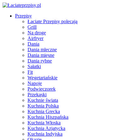
Przepisy
Łaciate Przepisy polecają
Grill
Na drogę
Airfryer
Dania
Dania mleczne
Dania mięsne
Dania rybne
Sałatki
Fit
Wegetariańskie
Napoje
Podwieczorek
Przekąski
Kuchnie świata
Kuchnia Polska
Kuchnia Grecka
Kuchnia Hiszpańska
Kuchnia Włoska
Kuchnia Azjatycka
Kuchnia Indyjska
Okazje