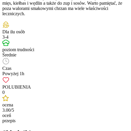
mięs, kiełbas i wędlin a także do zup i sosów. Warto pamiętać, że
poza walorami smakowymi chrzan ma wiele właściwości
leczniczych.
Dla ilu osób
3-4
poziom trudności
Średnie
Czas
Powyżej 1h
POLUBIENIA
0
ocena
3.00/5
oceń
przepis