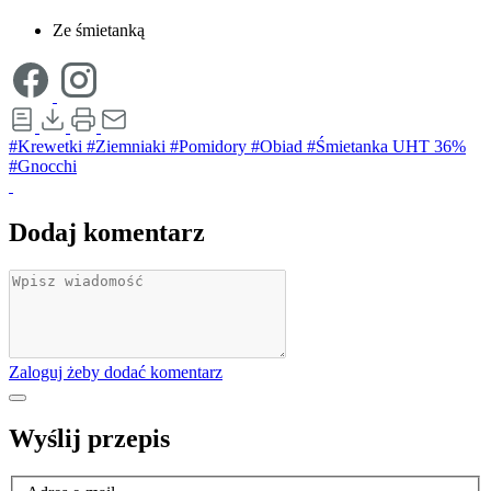
Ze śmietanką
#Krewetki
#Ziemniaki
#Pomidory
#Obiad
#Śmietanka UHT 36%
#Gnocchi
Dodaj komentarz
Zaloguj żeby dodać komentarz
Wyślij przepis