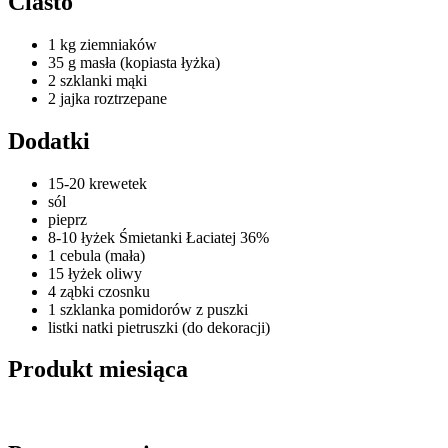
Ciasto
1 kg ziemniaków
35 g masła (kopiasta łyżka)
2 szklanki mąki
2 jajka roztrzepane
Dodatki
15-20 krewetek
sól
pieprz
8-10 łyżek Śmietanki Łaciatej 36%
1 cebula (mała)
15 łyżek oliwy
4 ząbki czosnku
1 szklanka pomidorów z puszki
listki natki pietruszki (do dekoracji)
Produkt miesiąca