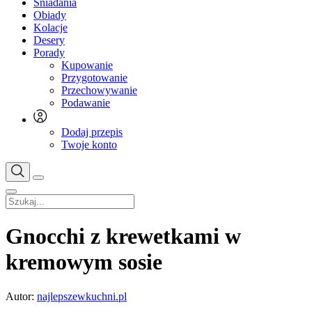
Śniadania
Obiady
Kolacje
Desery
Porady
Kupowanie
Przygotowanie
Przechowywanie
Podawanie
Dodaj przepis
Twoje konto
Gnocchi z krewetkami w
kremowym sosie
Autor:
najlepszewkuchni.pl