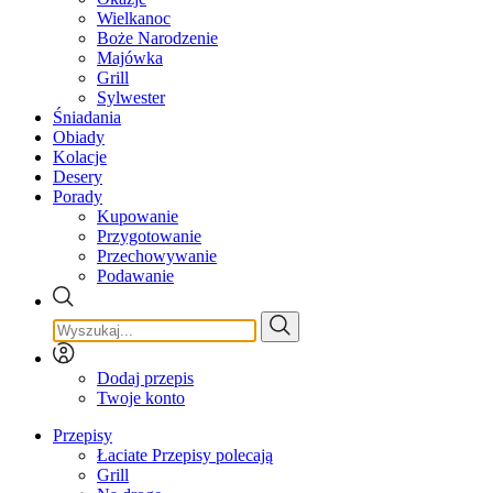
Wielkanoc
Boże Narodzenie
Majówka
Grill
Sylwester
Śniadania
Obiady
Kolacje
Desery
Porady
Kupowanie
Przygotowanie
Przechowywanie
Podawanie
Dodaj przepis
Twoje konto
Przepisy
Łaciate Przepisy polecają
Grill