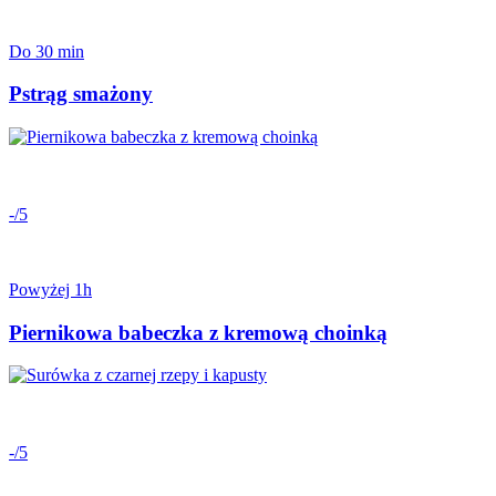
Do 30 min
Pstrąg smażony
-/5
Powyżej 1h
Piernikowa babeczka z kremową choinką
-/5