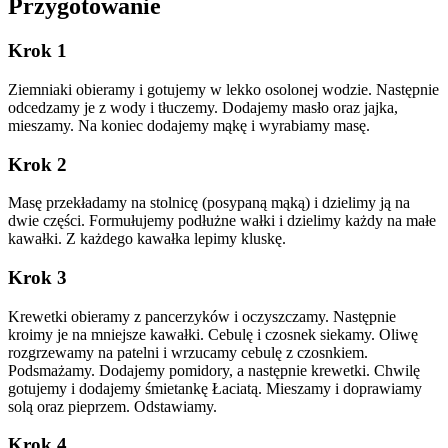
Przygotowanie
Krok 1
Ziemniaki obieramy i gotujemy w lekko osolonej wodzie. Następnie
odcedzamy je z wody i tłuczemy. Dodajemy masło oraz jajka,
mieszamy. Na koniec dodajemy mąkę i wyrabiamy masę.
Krok 2
Masę przekładamy na stolnicę (posypaną mąką) i dzielimy ją na
dwie części. Formułujemy podłużne wałki i dzielimy każdy na małe
kawałki. Z każdego kawałka lepimy kluskę.
Krok 3
Krewetki obieramy z pancerzyków i oczyszczamy. Następnie
kroimy je na mniejsze kawałki. Cebulę i czosnek siekamy. Oliwę
rozgrzewamy na patelni i wrzucamy cebulę z czosnkiem.
Podsmażamy. Dodajemy pomidory, a następnie krewetki. Chwilę
gotujemy i dodajemy śmietankę Łaciatą. Mieszamy i doprawiamy
solą oraz pieprzem. Odstawiamy.
Krok 4