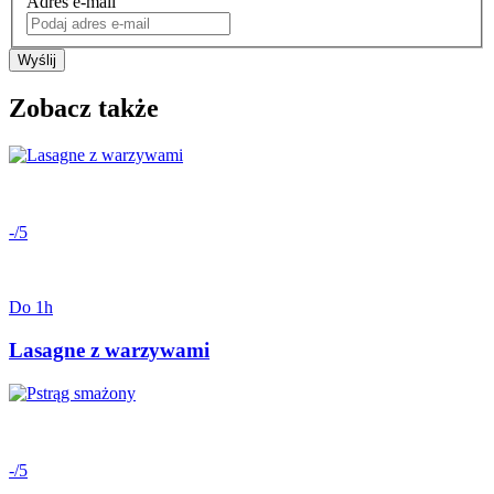
Adres e-mail
Wyślij
Zobacz także
-/5
Do 1h
Lasagne z warzywami
-/5