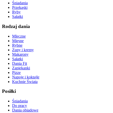
Śniadania
Przekąski
Ryby
Sałatki
Rodzaj dania
Mleczne
Mięsne
Rybne
Zupy i kremy
Makarony
Sałatki
Dania Fit
Zapiekanki
Pizze
Napoje i koktajle
Kuchnie Świata
Posiłki
Śniadania
Do pracy
Dania obiadowe