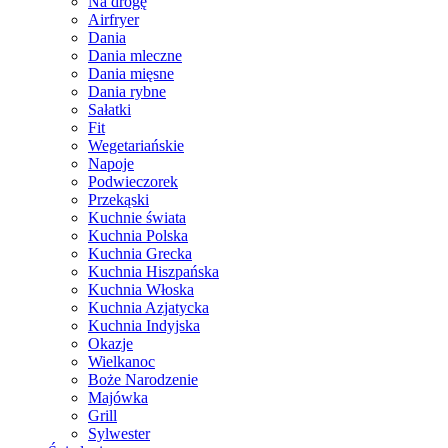
Na drogę
Airfryer
Dania
Dania mleczne
Dania mięsne
Dania rybne
Sałatki
Fit
Wegetariańskie
Napoje
Podwieczorek
Przekąski
Kuchnie świata
Kuchnia Polska
Kuchnia Grecka
Kuchnia Hiszpańska
Kuchnia Włoska
Kuchnia Azjatycka
Kuchnia Indyjska
Okazje
Wielkanoc
Boże Narodzenie
Majówka
Grill
Sylwester