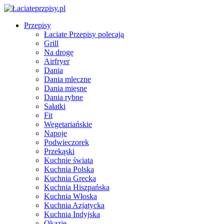
Przepisy
Łaciate Przepisy polecają
Grill
Na drogę
Airfryer
Dania
Dania mleczne
Dania mięsne
Dania rybne
Sałatki
Fit
Wegetariańskie
Napoje
Podwieczorek
Przekąski
Kuchnie świata
Kuchnia Polska
Kuchnia Grecka
Kuchnia Hiszpańska
Kuchnia Włoska
Kuchnia Azjatycka
Kuchnia Indyjska
Okazje