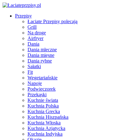
Przepisy
Łaciate Przepisy polecają
Grill
Na drogę
Airfryer
Dania
Dania mleczne
Dania mięsne
Dania rybne
Sałatki
Fit
Wegetariańskie
Napoje
Podwieczorek
Przekąski
Kuchnie świata
Kuchnia Polska
Kuchnia Grecka
Kuchnia Hiszpańska
Kuchnia Włoska
Kuchnia Azjatycka
Kuchnia Indyjska
Okazje