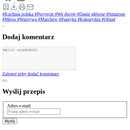
#Kuchnia polska
#Przyjęcie
#We dwoje
#Danie główne
#Smażone
#Mięso
#Warzywa
#Marchew
#Papryka
#Kukurydza
#Obiad
Dodaj komentarz
Zaloguj żeby dodać komentarz
Wyślij przepis
Adres e-mail
Wyślij