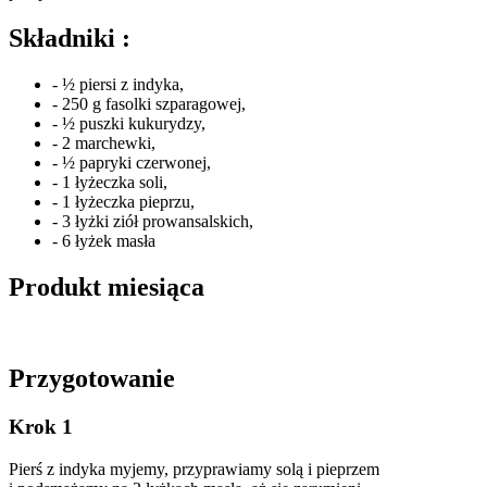
Składniki :
- ½ piersi z indyka,
- 250 g fasolki szparagowej,
- ½ puszki kukurydzy,
- 2 marchewki,
- ½ papryki czerwonej,
- 1 łyżeczka soli,
- 1 łyżeczka pieprzu,
- 3 łyżki ziół prowansalskich,
- 6 łyżek masła
Produkt miesiąca
Przygotowanie
Krok 1
Pierś z indyka myjemy, przyprawiamy solą i pieprzem