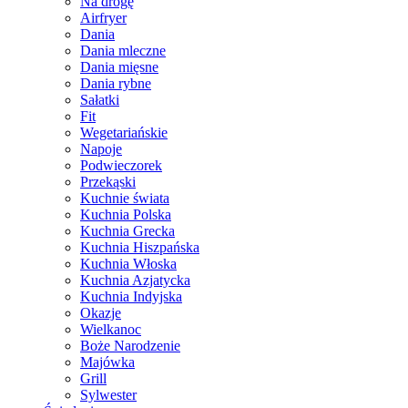
Na drogę
Airfryer
Dania
Dania mleczne
Dania mięsne
Dania rybne
Sałatki
Fit
Wegetariańskie
Napoje
Podwieczorek
Przekąski
Kuchnie świata
Kuchnia Polska
Kuchnia Grecka
Kuchnia Hiszpańska
Kuchnia Włoska
Kuchnia Azjatycka
Kuchnia Indyjska
Okazje
Wielkanoc
Boże Narodzenie
Majówka
Grill
Sylwester