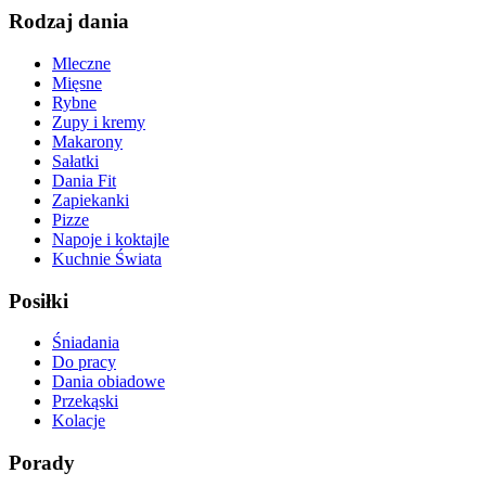
Rodzaj dania
Mleczne
Mięsne
Rybne
Zupy i kremy
Makarony
Sałatki
Dania Fit
Zapiekanki
Pizze
Napoje i koktajle
Kuchnie Świata
Posiłki
Śniadania
Do pracy
Dania obiadowe
Przekąski
Kolacje
Porady