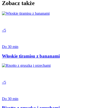
Zobacz także
-/5
Do 30 min
Włoskie tiramisu z bananami
-/5
Do 30 min
Risotto z gruszką i orzechami