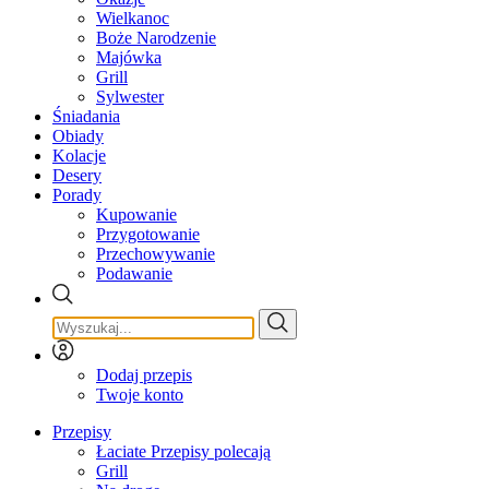
Wielkanoc
Boże Narodzenie
Majówka
Grill
Sylwester
Śniadania
Obiady
Kolacje
Desery
Porady
Kupowanie
Przygotowanie
Przechowywanie
Podawanie
Dodaj przepis
Twoje konto
Przepisy
Łaciate Przepisy polecają
Grill