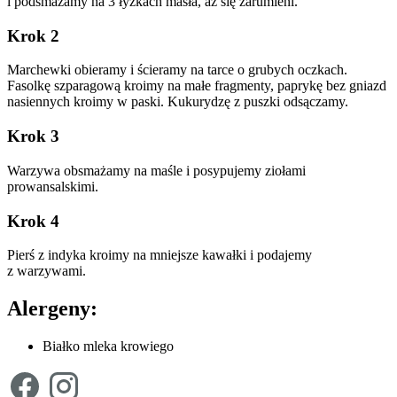
i podsmażamy na 3 łyżkach masła, aż się zarumieni.
Krok 2
Marchewki obieramy i ścieramy na tarce o grubych oczkach.
Fasolkę szparagową kroimy na małe fragmenty, paprykę bez gniazd
nasiennych kroimy w paski. Kukurydzę z puszki odsączamy.
Krok 3
Warzywa obsmażamy na maśle i posypujemy ziołami
prowansalskimi.
Krok 4
Pierś z indyka kroimy na mniejsze kawałki i podajemy
z warzywami.
Alergeny:
Białko mleka krowiego