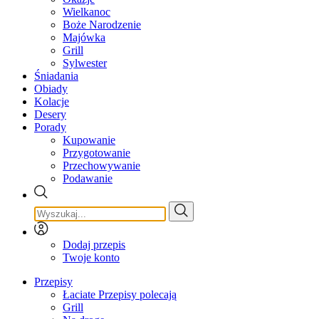
Wielkanoc
Boże Narodzenie
Majówka
Grill
Sylwester
Śniadania
Obiady
Kolacje
Desery
Porady
Kupowanie
Przygotowanie
Przechowywanie
Podawanie
Dodaj przepis
Twoje konto
Przepisy
Łaciate Przepisy polecają
Grill