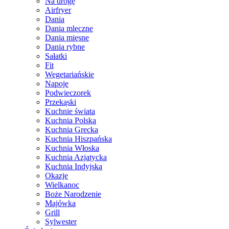
Na drogę
Airfryer
Dania
Dania mleczne
Dania mięsne
Dania rybne
Sałatki
Fit
Wegetariańskie
Napoje
Podwieczorek
Przekąski
Kuchnie świata
Kuchnia Polska
Kuchnia Grecka
Kuchnia Hiszpańska
Kuchnia Włoska
Kuchnia Azjatycka
Kuchnia Indyjska
Okazje
Wielkanoc
Boże Narodzenie
Majówka
Grill
Sylwester