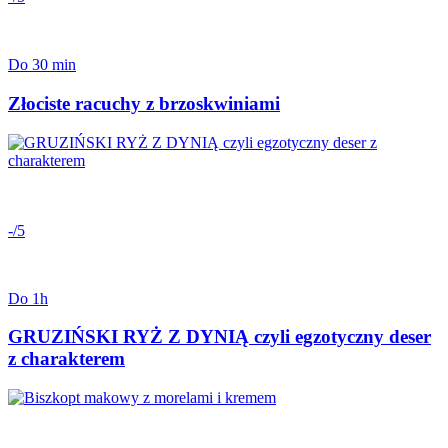
Do 30 min
Złociste racuchy z brzoskwiniami
-/5
Do 1h
GRUZIŃSKI RYŻ Z DYNIĄ czyli egzotyczny deser
z charakterem