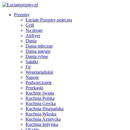
Przepisy
Łaciate Przepisy polecają
Grill
Na drogę
Airfryer
Dania
Dania mleczne
Dania mięsne
Dania rybne
Sałatki
Fit
Wegetariańskie
Napoje
Podwieczorek
Przekąski
Kuchnie świata
Kuchnia Polska
Kuchnia Grecka
Kuchnia Hiszpańska
Kuchnia Włoska
Kuchnia Azjatycka
Kuchnia Indyjska
Okazje