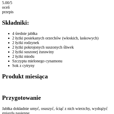
5.00/5
oceń
przepis
Składniki:
4 średnie jabłka
2 łyżki posiekanych orzechów (włoskich, laskowych)
2 łyżki rodzynek
2 łyżki pokrojonych suszonych śliwek
2 łyżki suszonej żurawiny
2 łyżki miodu
Szczypta mielonego cynamonu
Sok z cytryny
Produkt miesiąca
Przygotowanie
Jabłka dokładnie umyć, osuszyć, ściąć z nich wierzchy, wydrążyć
gniazda nasienne.