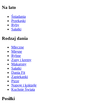
Na lato
Śniadania
Przekąski
Ryby
Sałatki
Rodzaj dania
Mleczne
Mięsne
Rybne
Zupy i kremy
Makarony
Sałatki
Dania Fit
Zapiekanki
Pizze
Napoje i koktajle
Kuchnie Świata
Posiłki