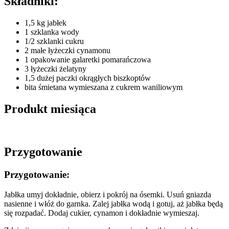
Składniki:
1,5 kg jabłek
1 szklanka wody
1/2 szklanki cukru
2 małe łyżeczki cynamonu
1 opakowanie galaretki pomarańczowa
3 łyżeczki żelatyny
1,5 dużej paczki okrągłych biszkoptów
bita śmietana wymieszana z cukrem waniliowym
Produkt miesiąca
Przygotowanie
Przygotowanie:
Jabłka umyj dokładnie, obierz i pokrój na ósemki. Usuń gniazda
nasienne i włóż do garnka. Zalej jabłka wodą i gotuj, aż jabłka będą
się rozpadać. Dodaj cukier, cynamon i dokładnie wymieszaj.