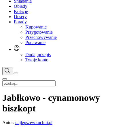
Śniadania
Obiady
Kolacje
Desery
Porady
Kupowanie
Przygotowanie
Przechowywanie
Podawanie
Dodaj przepis
Twoje konto
Jabłkowo - cynamonowy
biszkopt
Autor:
najlepszewkuchni.pl