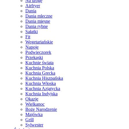
Na drogę
Airfryer
Dania
Dania mleczne
Dania mięsne
Dania rybne
Sałatki
Fit
Wegetariańskie
Napoje
Podwieczorek
Przekąski
Kuchnie świata
Kuchnia Polska
Kuchnia Grecka
Kuchnia Hiszpańska
Kuchnia Włoska
Kuchnia Azjatycka
Kuchnia Indyjska
Okazje
Wielkanoc
Boże Narodzenie
Majówka
Grill
Sylwester