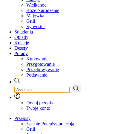
Wielkanoc
Boże Narodzenie
Majówka
Grill
Sylwester
Śniadania
Obiady
Kolacje
Desery
Porady
Kupowanie
Przygotowanie
Przechowywanie
Podawanie
Dodaj przepis
Twoje konto
Przepisy
Łaciate Przepisy polecają
Grill