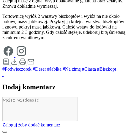
Zdejmij masę z ognia, wsyp opakowanie galaretki oraz żelatyny.
Znowu dokładnie wymieszaj.
Tortownicę wyłóż 2 warstwy biszkoptów i wyłóż na nie około
połowę masy jabłkowej. Przykryj ją kolejną warstwą biszkoptów
i znowu pokryj masą jabłkową. Całość wstaw do lodówki na
minimum 2-3 godziny. Gdy całość stężeje, udekoruj bitą śmietaną
z cukrem waniliowym.
#Podwieczorek
#Deser
#Jabłka
#Na zimę
#Ciasta
#Biszkopt
Dodaj komentarz
Zaloguj żeby dodać komentarz