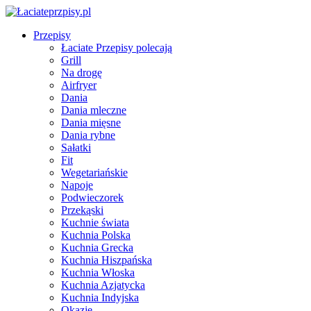
Przepisy
Łaciate Przepisy polecają
Grill
Na drogę
Airfryer
Dania
Dania mleczne
Dania mięsne
Dania rybne
Sałatki
Fit
Wegetariańskie
Napoje
Podwieczorek
Przekąski
Kuchnie świata
Kuchnia Polska
Kuchnia Grecka
Kuchnia Hiszpańska
Kuchnia Włoska
Kuchnia Azjatycka
Kuchnia Indyjska
Okazje