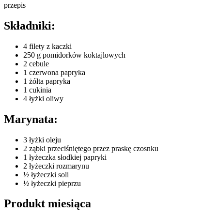
przepis
Składniki:
4 filety z kaczki
250 g pomidorków koktajlowych
2 cebule
1 czerwona papryka
1 żółta papryka
1 cukinia
4 łyżki oliwy
Marynata:
3 łyżki oleju
2 ząbki przeciśniętego przez praskę czosnku
1 łyżeczka słodkiej papryki
2 łyżeczki rozmarynu
½ łyżeczki soli
½ łyżeczki pieprzu
Produkt miesiąca