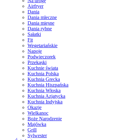
Na drogę
Airfryer
Dania
Dania mleczne
Dania mięsne
Dania rybne
Sałatki
Fit
Wegetariańskie
Napoje
Podwieczorek
Przekąski
Kuchnie świata
Kuchnia Polska
Kuchnia Grecka
Kuchnia Hiszpańska
Kuchnia Włoska
Kuchnia Azjatycka
Kuchnia Indyjska
Okazje
Wielkanoc
Boże Narodzenie
Majówka
Grill
Sylwester