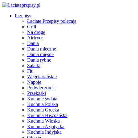
Przepisy
Łaciate Przepisy polecają
Grill
Na drogę
Airfryer
Dania
Dania mleczne
Dania mięsne
Dania rybne
Sałatki
Fit
Wegetariańskie
Napoje
Podwieczorek
Przekąski
Kuchnie świata
Kuchnia Polska
Kuchnia Grecka
Kuchnia Hiszpańska
Kuchnia Włoska
Kuchnia Azjatycka
Kuchnia Indyjska
Okazje