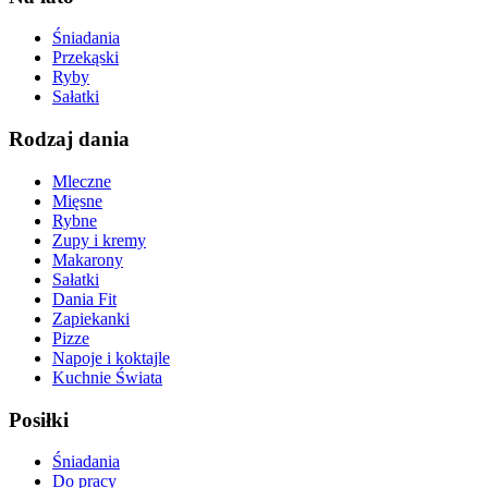
Śniadania
Przekąski
Ryby
Sałatki
Rodzaj dania
Mleczne
Mięsne
Rybne
Zupy i kremy
Makarony
Sałatki
Dania Fit
Zapiekanki
Pizze
Napoje i koktajle
Kuchnie Świata
Posiłki
Śniadania
Do pracy