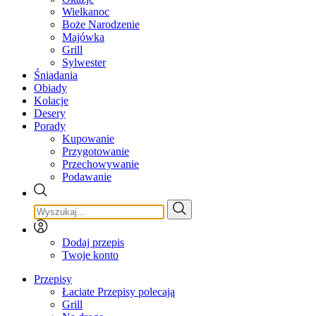
Wielkanoc
Boże Narodzenie
Majówka
Grill
Sylwester
Śniadania
Obiady
Kolacje
Desery
Porady
Kupowanie
Przygotowanie
Przechowywanie
Podawanie
Dodaj przepis
Twoje konto
Przepisy
Łaciate Przepisy polecają
Grill