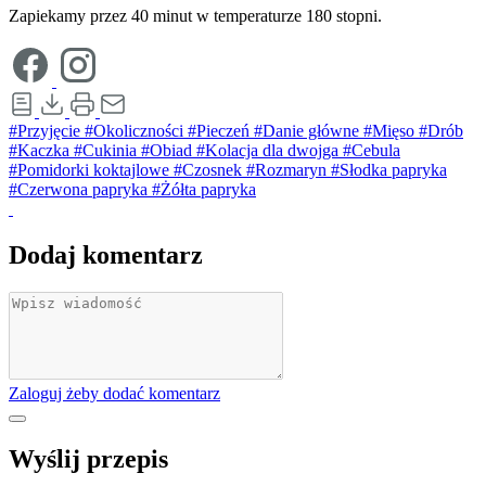
Zapiekamy przez 40 minut w temperaturze 180 stopni.
#Przyjęcie
#Okoliczności
#Pieczeń
#Danie główne
#Mięso
#Drób
#Kaczka
#Cukinia
#Obiad
#Kolacja dla dwojga
#Cebula
#Pomidorki koktajlowe
#Czosnek
#Rozmaryn
#Słodka papryka
#Czerwona papryka
#Żółta papryka
Dodaj komentarz
Zaloguj żeby dodać komentarz
Wyślij przepis