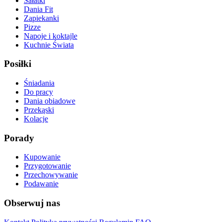
Sałatki
Dania Fit
Zapiekanki
Pizze
Napoje i koktajle
Kuchnie Świata
Posiłki
Śniadania
Do pracy
Dania obiadowe
Przekąski
Kolacje
Porady
Kupowanie
Przygotowanie
Przechowywanie
Podawanie
Obserwuj nas