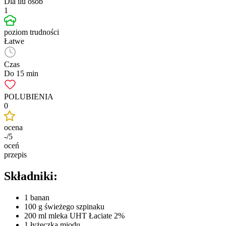
Dla ilu osób
1
poziom trudności
Łatwe
Czas
Do 15 min
POLUBIENIA
0
ocena
-/5
oceń
przepis
Składniki:
1 banan
100 g świeżego szpinaku
200 ml mleka UHT Łaciate 2%
1 łyżeczka miodu