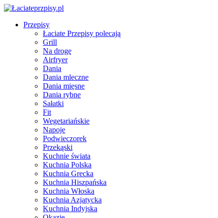
Przepisy
Łaciate Przepisy polecają
Grill
Na drogę
Airfryer
Dania
Dania mleczne
Dania mięsne
Dania rybne
Sałatki
Fit
Wegetariańskie
Napoje
Podwieczorek
Przekąski
Kuchnie świata
Kuchnia Polska
Kuchnia Grecka
Kuchnia Hiszpańska
Kuchnia Włoska
Kuchnia Azjatycka
Kuchnia Indyjska
Okazje