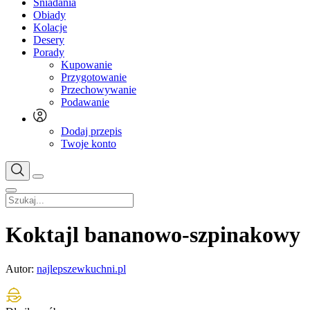
Śniadania
Obiady
Kolacje
Desery
Porady
Kupowanie
Przygotowanie
Przechowywanie
Podawanie
Dodaj przepis
Twoje konto
Koktajl bananowo-szpinakowy
Autor:
najlepszewkuchni.pl