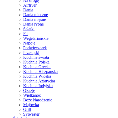
Na drogę
Airfryer
Dania
Dania mleczne
Dania mięsne
Dania rybne
Sałatki
Fit
Wegetariańskie
Napoje
Podwieczorek
Przekąski
Kuchnie świata
Kuchnia Polska
Kuchnia Grecka
Kuchnia Hiszpańska
Kuchnia Włoska
Kuchnia Azjatycka
Kuchnia Indyjska
Okazje
Wielkanoc
Boże Narodzenie
Majówka
Grill
Sylwester