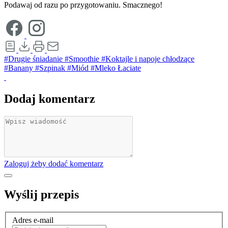
Podawaj od razu po przygotowaniu. Smacznego!
#Drugie śniadanie
#Smoothie
#Koktajle i napoje chłodzące
#Banany
#Szpinak
#Miód
#Mleko Łaciate
Dodaj komentarz
Zaloguj żeby dodać komentarz
Wyślij przepis
Adres e-mail