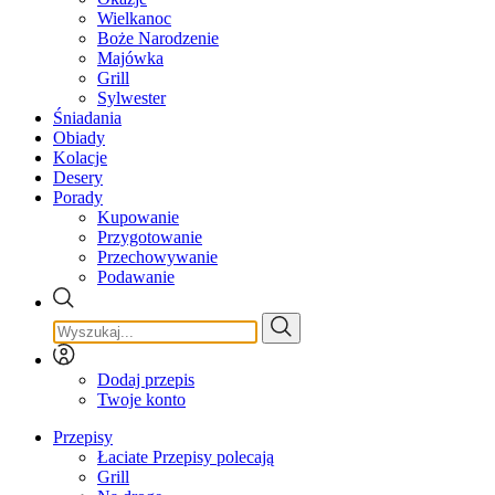
Wielkanoc
Boże Narodzenie
Majówka
Grill
Sylwester
Śniadania
Obiady
Kolacje
Desery
Porady
Kupowanie
Przygotowanie
Przechowywanie
Podawanie
Dodaj przepis
Twoje konto
Przepisy
Łaciate Przepisy polecają
Grill