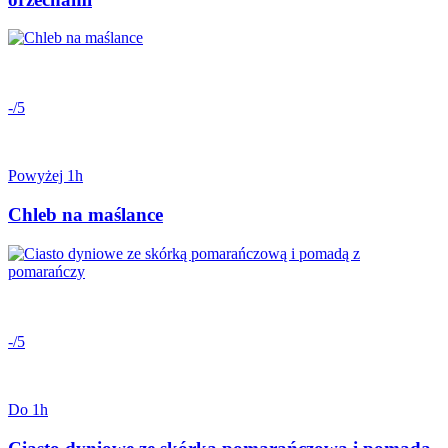
-/5
Powyżej 1h
Chleb na maślance
-/5
Do 1h