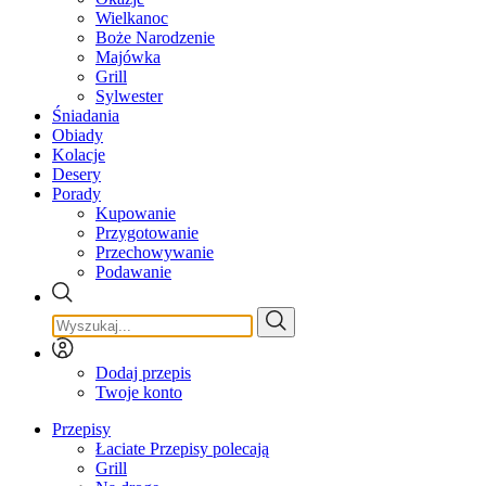
Wielkanoc
Boże Narodzenie
Majówka
Grill
Sylwester
Śniadania
Obiady
Kolacje
Desery
Porady
Kupowanie
Przygotowanie
Przechowywanie
Podawanie
Dodaj przepis
Twoje konto
Przepisy
Łaciate Przepisy polecają
Grill