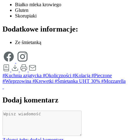
Białko mleka krowiego
Gluten
Skorupiaki
Dodatkowe informacje:
Ze śmietanką
#Kuchnia azjatycka
#Okoliczności
#Kolacja
#Pieczone
#Wieprzowina
#Krewetki
#Śmietanka UHT 30%
#Mozzarella
Dodaj komentarz
Zaloguj żeby dodać komentarz