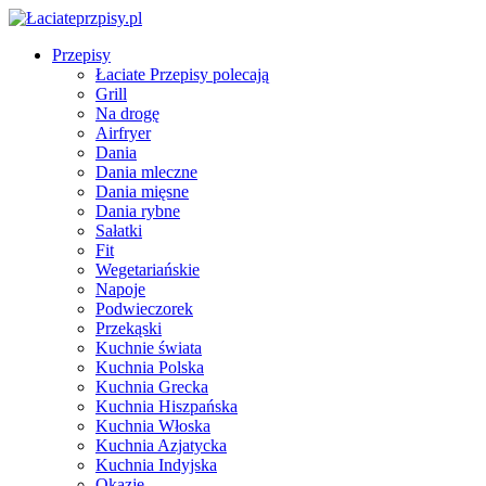
Przepisy
Łaciate Przepisy polecają
Grill
Na drogę
Airfryer
Dania
Dania mleczne
Dania mięsne
Dania rybne
Sałatki
Fit
Wegetariańskie
Napoje
Podwieczorek
Przekąski
Kuchnie świata
Kuchnia Polska
Kuchnia Grecka
Kuchnia Hiszpańska
Kuchnia Włoska
Kuchnia Azjatycka
Kuchnia Indyjska
Okazje