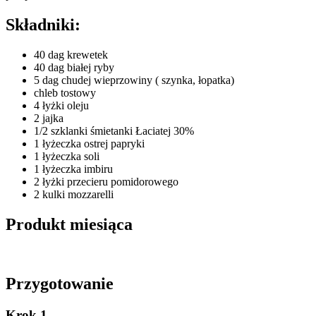
Składniki:
40 dag krewetek
40 dag białej ryby
5 dag chudej wieprzowiny ( szynka, łopatka)
chleb tostowy
4 łyżki oleju
2 jajka
1/2 szklanki śmietanki Łaciatej 30%
1 łyżeczka ostrej papryki
1 łyżeczka soli
1 łyżeczka imbiru
2 łyżki przecieru pomidorowego
2 kulki mozzarelli
Produkt miesiąca
Przygotowanie
Krok 1