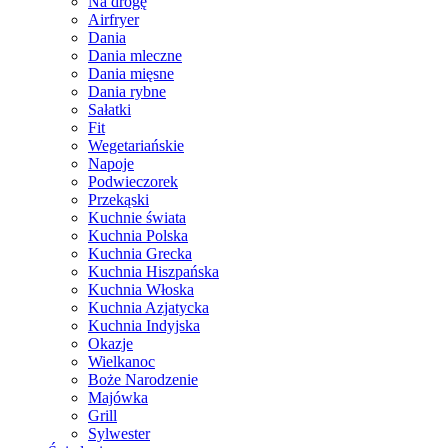
Na drogę
Airfryer
Dania
Dania mleczne
Dania mięsne
Dania rybne
Sałatki
Fit
Wegetariańskie
Napoje
Podwieczorek
Przekąski
Kuchnie świata
Kuchnia Polska
Kuchnia Grecka
Kuchnia Hiszpańska
Kuchnia Włoska
Kuchnia Azjatycka
Kuchnia Indyjska
Okazje
Wielkanoc
Boże Narodzenie
Majówka
Grill
Sylwester