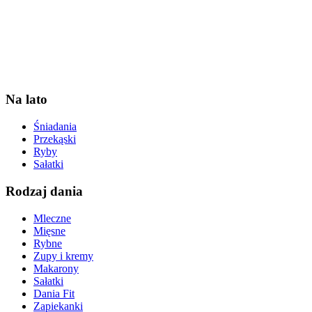
Na lato
Śniadania
Przekąski
Ryby
Sałatki
Rodzaj dania
Mleczne
Mięsne
Rybne
Zupy i kremy
Makarony
Sałatki
Dania Fit
Zapiekanki