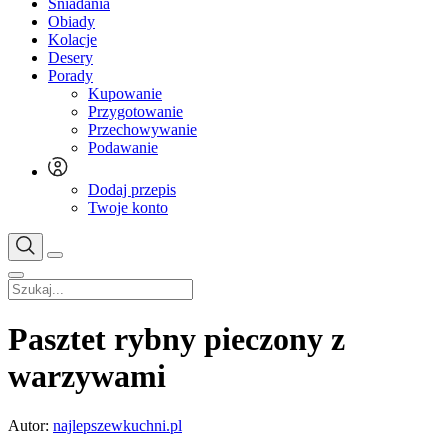
Śniadania
Obiady
Kolacje
Desery
Porady
Kupowanie
Przygotowanie
Przechowywanie
Podawanie
Dodaj przepis
Twoje konto
Pasztet rybny pieczony z
warzywami
Autor:
najlepszewkuchni.pl