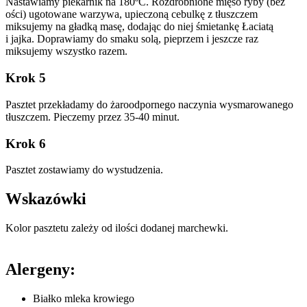
Nastawiamy piekarnik na 180ºC. Rozdrobnione mięso ryby (bez
ości) ugotowane warzywa, upieczoną cebulkę z tłuszczem
miksujemy na gładką masę, dodając do niej śmietankę Łaciatą
i jajka. Doprawiamy do smaku solą, pieprzem i jeszcze raz
miksujemy wszystko razem.
Krok 5
Pasztet przekładamy do żaroodpornego naczynia wysmarowanego
tłuszczem. Pieczemy przez 35-40 minut.
Krok 6
Pasztet zostawiamy do wystudzenia.
Wskazówki
Kolor pasztetu zależy od ilości dodanej marchewki.
Alergeny:
Białko mleka krowiego