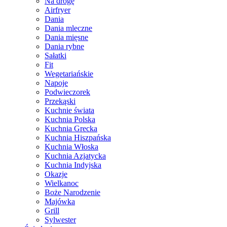
Na drogę
Airfryer
Dania
Dania mleczne
Dania mięsne
Dania rybne
Sałatki
Fit
Wegetariańskie
Napoje
Podwieczorek
Przekąski
Kuchnie świata
Kuchnia Polska
Kuchnia Grecka
Kuchnia Hiszpańska
Kuchnia Włoska
Kuchnia Azjatycka
Kuchnia Indyjska
Okazje
Wielkanoc
Boże Narodzenie
Majówka
Grill
Sylwester