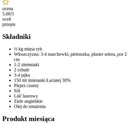
ocena
5.00/5
oceń
przepis
Składniki
½ kg mięsa ryb
Włoszczyzna: 3-4 marchewki, pietruszka, plaster selera, por 2
cm
1-2 ziemniaki
2 cebule
3-4 jajka
150 ml śmietanki Łaciatej 30%
Pieprz czarny
Sól
Liść laurowy
Ziele angielskie
Olej do smażenia
Produkt miesiąca