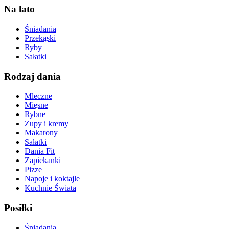
Na lato
Śniadania
Przekąski
Ryby
Sałatki
Rodzaj dania
Mleczne
Mięsne
Rybne
Zupy i kremy
Makarony
Sałatki
Dania Fit
Zapiekanki
Pizze
Napoje i koktajle
Kuchnie Świata
Posiłki
Śniadania