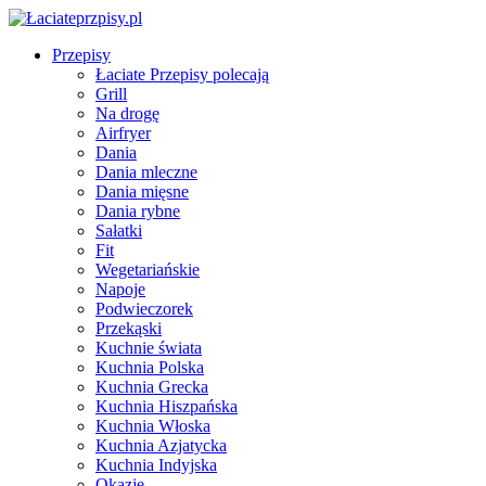
Przepisy
Łaciate Przepisy polecają
Grill
Na drogę
Airfryer
Dania
Dania mleczne
Dania mięsne
Dania rybne
Sałatki
Fit
Wegetariańskie
Napoje
Podwieczorek
Przekąski
Kuchnie świata
Kuchnia Polska
Kuchnia Grecka
Kuchnia Hiszpańska
Kuchnia Włoska
Kuchnia Azjatycka
Kuchnia Indyjska
Okazje