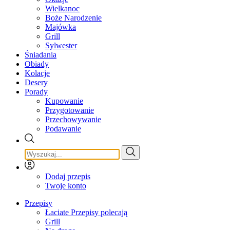
Wielkanoc
Boże Narodzenie
Majówka
Grill
Sylwester
Śniadania
Obiady
Kolacje
Desery
Porady
Kupowanie
Przygotowanie
Przechowywanie
Podawanie
Dodaj przepis
Twoje konto
Przepisy
Łaciate Przepisy polecają
Grill