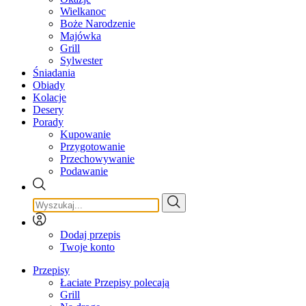
Wielkanoc
Boże Narodzenie
Majówka
Grill
Sylwester
Śniadania
Obiady
Kolacje
Desery
Porady
Kupowanie
Przygotowanie
Przechowywanie
Podawanie
Dodaj przepis
Twoje konto
Przepisy
Łaciate Przepisy polecają
Grill