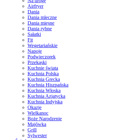
Na drogę
Airfryer
Dania
Dania mleczne
Dania mięsne
Dania rybne
Sałatki
Fit
Wegetariańskie
Napoje
Podwieczorek
Przekąski
Kuchnie świata
Kuchnia Polska
Kuchnia Grecka
Kuchnia Hiszpańska
Kuchnia Włoska
Kuchnia Azjatycka
Kuchnia Indyjska
Okazje
Wielkanoc
Boże Narodzenie
Majówka
Grill
Sylwester