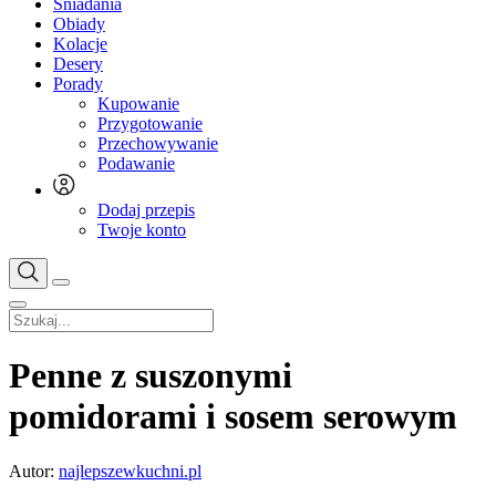
Śniadania
Obiady
Kolacje
Desery
Porady
Kupowanie
Przygotowanie
Przechowywanie
Podawanie
Dodaj przepis
Twoje konto
Penne z suszonymi
pomidorami i sosem serowym
Autor:
najlepszewkuchni.pl