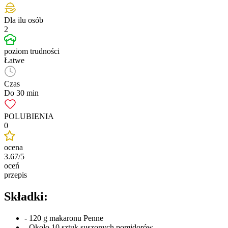
Dla ilu osób
2
poziom trudności
Łatwe
Czas
Do 30 min
POLUBIENIA
0
ocena
3.67/5
oceń
przepis
Składki:
- 120 g makaronu Penne
- Około 10 sztuk suszonych pomidorów