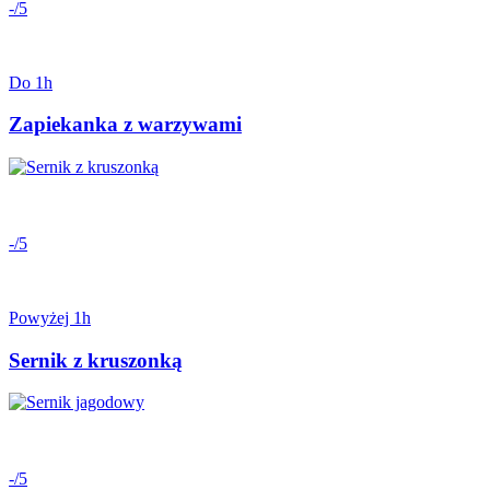
-/5
Do 1h
Zapiekanka z warzywami
-/5
Powyżej 1h
Sernik z kruszonką
-/5