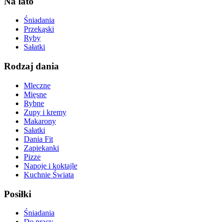
Na lato
Śniadania
Przekąski
Ryby
Sałatki
Rodzaj dania
Mleczne
Mięsne
Rybne
Zupy i kremy
Makarony
Sałatki
Dania Fit
Zapiekanki
Pizze
Napoje i koktajle
Kuchnie Świata
Posiłki
Śniadania
Do pracy