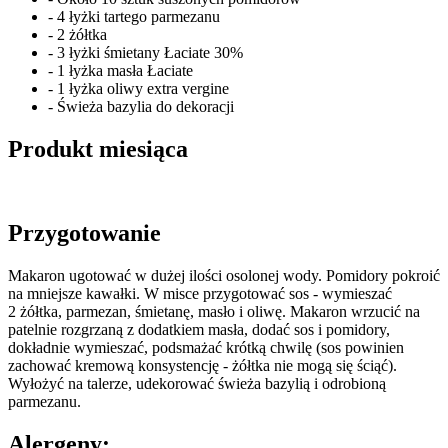
- 4 łyżki tartego parmezanu
- 2 żółtka
- 3 łyżki śmietany Łaciate 30%
- 1 łyżka masła Łaciate
- 1 łyżka oliwy extra vergine
- Świeża bazylia do dekoracji
Produkt miesiąca
Przygotowanie
Makaron ugotować w dużej ilości osolonej wody. Pomidory pokroić
na mniejsze kawałki. W misce przygotować sos - wymieszać
2 żółtka, parmezan, śmietanę, masło i oliwę. Makaron wrzucić na
patelnie rozgrzaną z dodatkiem masła, dodać sos i pomidory,
dokładnie wymieszać, podsmażać krótką chwilę (sos powinien
zachować kremową konsystencję - żółtka nie mogą się ściąć).
Wyłożyć na talerze, udekorować świeża bazylią i odrobioną
parmezanu.
Alergeny: