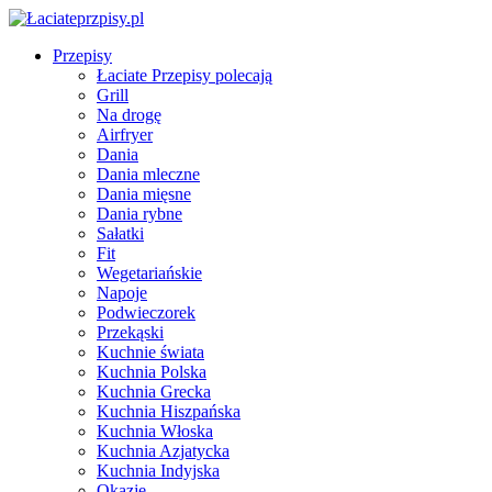
Przepisy
Łaciate Przepisy polecają
Grill
Na drogę
Airfryer
Dania
Dania mleczne
Dania mięsne
Dania rybne
Sałatki
Fit
Wegetariańskie
Napoje
Podwieczorek
Przekąski
Kuchnie świata
Kuchnia Polska
Kuchnia Grecka
Kuchnia Hiszpańska
Kuchnia Włoska
Kuchnia Azjatycka
Kuchnia Indyjska
Okazje