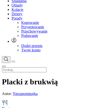
Śniadania
Obiady
Kolacje
Desery
Porady
Kupowanie
Przygotowanie
Przechowywanie
Podawanie
Dodaj przepis
Twoje konto
Placki z brukwią
Autor:
Niezapominajka