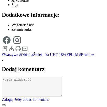
Jajko kurze
Soja
Dodatkowe informacje:
Wegetariańskie
Ze śmietanką
#Warzywa
#Obiad
#Śmietanka UHT 18%
#Placki
#Brukiew
Dodaj komentarz
Zaloguj żeby dodać komentarz