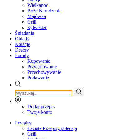
Wielkanoc
Boże Narodzenie
Majówka
Grill
Sylwester
Śniadania
Obiady
Kolacje
Desery
Porady
Kupowanie
Przygotowanie
Przechowywanie
Podawanie
Dodaj przepis
Twoje konto
Przepisy
Łaciate Przepisy polecają
Grill