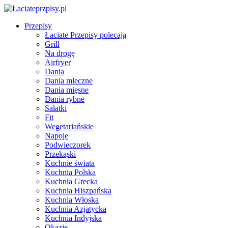
Przepisy
Łaciate Przepisy polecają
Grill
Na drogę
Airfryer
Dania
Dania mleczne
Dania mięsne
Dania rybne
Sałatki
Fit
Wegetariańskie
Napoje
Podwieczorek
Przekąski
Kuchnie świata
Kuchnia Polska
Kuchnia Grecka
Kuchnia Hiszpańska
Kuchnia Włoska
Kuchnia Azjatycka
Kuchnia Indyjska
Okazje