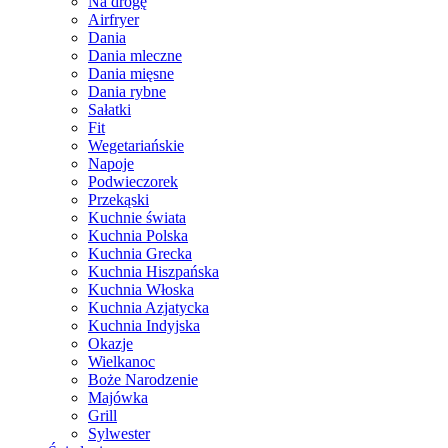
Na drogę
Airfryer
Dania
Dania mleczne
Dania mięsne
Dania rybne
Sałatki
Fit
Wegetariańskie
Napoje
Podwieczorek
Przekąski
Kuchnie świata
Kuchnia Polska
Kuchnia Grecka
Kuchnia Hiszpańska
Kuchnia Włoska
Kuchnia Azjatycka
Kuchnia Indyjska
Okazje
Wielkanoc
Boże Narodzenie
Majówka
Grill
Sylwester