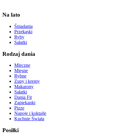
Na lato
Śniadania
Przekąski
Ryby
Sałatki
Rodzaj dania
Mleczne
Mięsne
Rybne
Zupy i kremy
Makarony
Sałatki
Dania Fit
Zapiekanki
Pizze
Napoje i koktajle
Kuchnie Świata
Posiłki