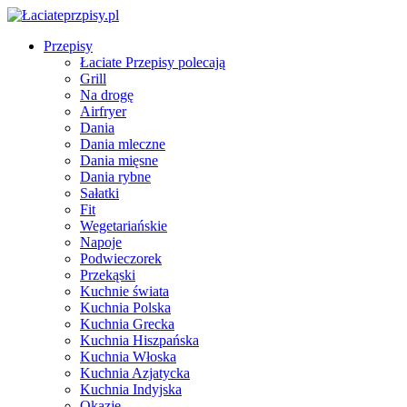
Przepisy
Łaciate Przepisy polecają
Grill
Na drogę
Airfryer
Dania
Dania mleczne
Dania mięsne
Dania rybne
Sałatki
Fit
Wegetariańskie
Napoje
Podwieczorek
Przekąski
Kuchnie świata
Kuchnia Polska
Kuchnia Grecka
Kuchnia Hiszpańska
Kuchnia Włoska
Kuchnia Azjatycka
Kuchnia Indyjska
Okazje