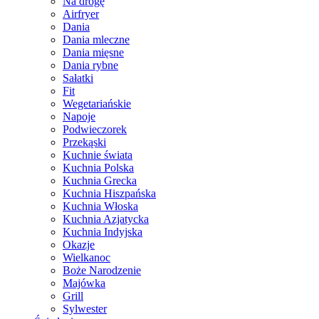
Na drogę
Airfryer
Dania
Dania mleczne
Dania mięsne
Dania rybne
Sałatki
Fit
Wegetariańskie
Napoje
Podwieczorek
Przekąski
Kuchnie świata
Kuchnia Polska
Kuchnia Grecka
Kuchnia Hiszpańska
Kuchnia Włoska
Kuchnia Azjatycka
Kuchnia Indyjska
Okazje
Wielkanoc
Boże Narodzenie
Majówka
Grill
Sylwester