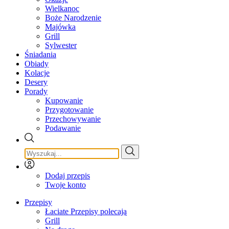
Wielkanoc
Boże Narodzenie
Majówka
Grill
Sylwester
Śniadania
Obiady
Kolacje
Desery
Porady
Kupowanie
Przygotowanie
Przechowywanie
Podawanie
Dodaj przepis
Twoje konto
Przepisy
Łaciate Przepisy polecają
Grill