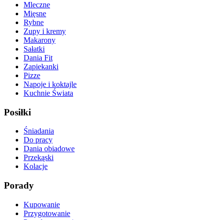
Mleczne
Mięsne
Rybne
Zupy i kremy
Makarony
Sałatki
Dania Fit
Zapiekanki
Pizze
Napoje i koktajle
Kuchnie Świata
Posiłki
Śniadania
Do pracy
Dania obiadowe
Przekąski
Kolacje
Porady
Kupowanie
Przygotowanie