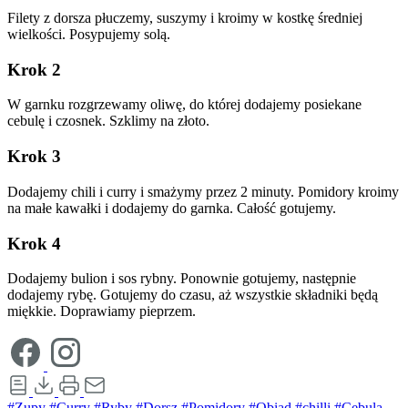
Filety z dorsza płuczemy, suszymy i kroimy w kostkę średniej
wielkości. Posypujemy solą.
Krok 2
W garnku rozgrzewamy oliwę, do której dodajemy posiekane
cebulę i czosnek. Szklimy na złoto.
Krok 3
Dodajemy chili i curry i smażymy przez 2 minuty. Pomidory kroimy
na małe kawałki i dodajemy do garnka. Całość gotujemy.
Krok 4
Dodajemy bulion i sos rybny. Ponownie gotujemy, następnie
dodajemy rybę. Gotujemy do czasu, aż wszystkie składniki będą
miękkie. Doprawiamy pieprzem.
#Zupy
#Curry
#Ryby
#Dorsz
#Pomidory
#Obiad
#chilli
#Cebula