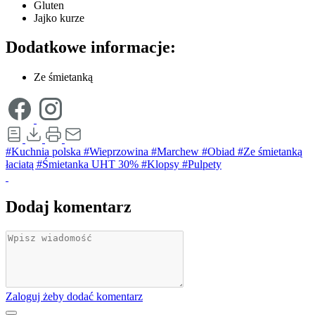
Gluten
Jajko kurze
Dodatkowe informacje:
Ze śmietanką
#Kuchnia polska
#Wieprzowina
#Marchew
#Obiad
#Ze śmietanką
łaciatą
#Śmietanka UHT 30%
#Klopsy
#Pulpety
Dodaj komentarz
Zaloguj żeby dodać komentarz