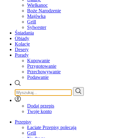
Wielkanoc
Boże Narodzenie
Majówka
Grill
Sylwester
Śniadania
Obiady
Kolacje
Desery
Porady
Kupowanie
Przygotowanie
Przechowywanie
Podawanie
Dodaj przepis
Twoje konto
Przepisy
Łaciate Przepisy polecają
Grill