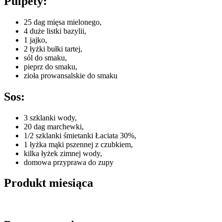
Pulpety:
25 dag mięsa mielonego,
4 duże listki bazylii,
1 jajko,
2 łyżki bułki tartej,
sól do smaku,
pieprz do smaku,
zioła prowansalskie do smaku
Sos:
3 szklanki wody,
20 dag marchewki,
1/2 szklanki śmietanki Łaciata 30%,
1 łyżka mąki pszennej z czubkiem,
kilka łyżek zimnej wody,
domowa przyprawa do zupy
Produkt miesiąca