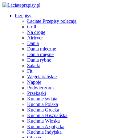
Przepisy
Łaciate Przepisy polecają
Grill
Na drogę
Airfryer
Dania
Dania mleczne
Dania mięsne
Dania rybne
Sałatki
Fit
Wegetariańskie
Napoje
Podwieczorek
Przekąski
Kuchnie świata
Kuchnia Polska
Kuchnia Grecka
Kuchnia Hiszpańska
Kuchnia Włoska
Kuchnia Azjatycka
Kuchnia Indyjska
Okazje