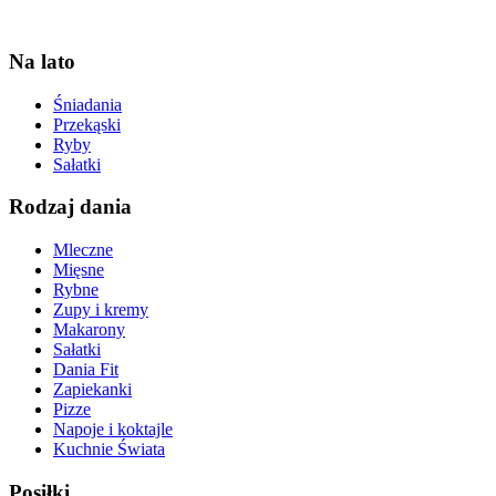
Na lato
Śniadania
Przekąski
Ryby
Sałatki
Rodzaj dania
Mleczne
Mięsne
Rybne
Zupy i kremy
Makarony
Sałatki
Dania Fit
Zapiekanki
Pizze
Napoje i koktajle
Kuchnie Świata
Posiłki