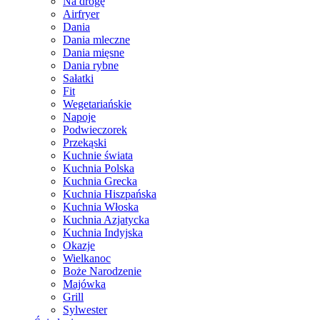
Na drogę
Airfryer
Dania
Dania mleczne
Dania mięsne
Dania rybne
Sałatki
Fit
Wegetariańskie
Napoje
Podwieczorek
Przekąski
Kuchnie świata
Kuchnia Polska
Kuchnia Grecka
Kuchnia Hiszpańska
Kuchnia Włoska
Kuchnia Azjatycka
Kuchnia Indyjska
Okazje
Wielkanoc
Boże Narodzenie
Majówka
Grill
Sylwester