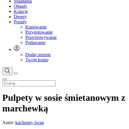
Śniadania
Obiady
Kolacje
Desery
Porady
Kupowanie
Przygotowanie
Przechowywanie
Podawanie
Dodaj przepis
Twoje konto
Pulpety w sosie śmietanowym z
marchewką
Autor:
kuchenny świat