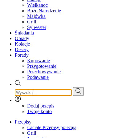
Wielkanoc
Boże Narodzenie
Majówka
Grill
Sylwester
Śniadania
Obiady
Kolacje
Desery
Porady
Kupowanie
Przygotowanie
Przechowywanie
Podawanie
Dodaj przepis
Twoje konto
Przepisy
Łaciate Przepisy polecają
Grill