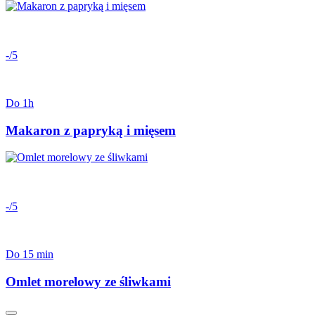
-/5
Do 1h
Makaron z papryką i mięsem
-/5
Do 15 min
Omlet morelowy ze śliwkami