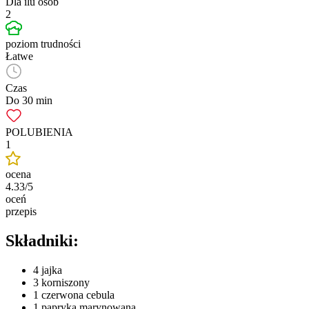
Dla ilu osób
2
poziom trudności
Łatwe
Czas
Do 30 min
POLUBIENIA
1
ocena
4.33/5
oceń
przepis
Składniki:
4 jajka
3 korniszony
1 czerwona cebula
1 papryka marynowana