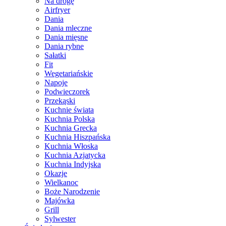
Na drogę
Airfryer
Dania
Dania mleczne
Dania mięsne
Dania rybne
Sałatki
Fit
Wegetariańskie
Napoje
Podwieczorek
Przekąski
Kuchnie świata
Kuchnia Polska
Kuchnia Grecka
Kuchnia Hiszpańska
Kuchnia Włoska
Kuchnia Azjatycka
Kuchnia Indyjska
Okazje
Wielkanoc
Boże Narodzenie
Majówka
Grill
Sylwester