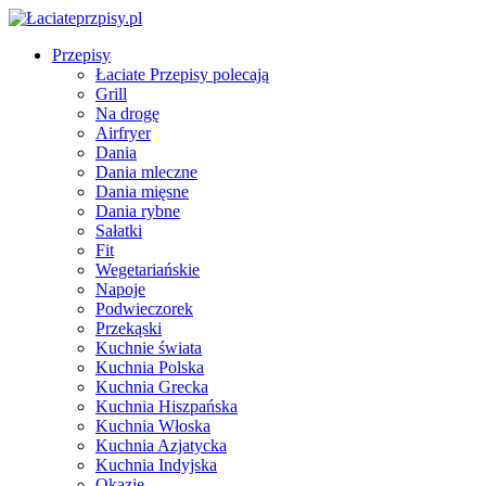
Przepisy
Łaciate Przepisy polecają
Grill
Na drogę
Airfryer
Dania
Dania mleczne
Dania mięsne
Dania rybne
Sałatki
Fit
Wegetariańskie
Napoje
Podwieczorek
Przekąski
Kuchnie świata
Kuchnia Polska
Kuchnia Grecka
Kuchnia Hiszpańska
Kuchnia Włoska
Kuchnia Azjatycka
Kuchnia Indyjska
Okazje