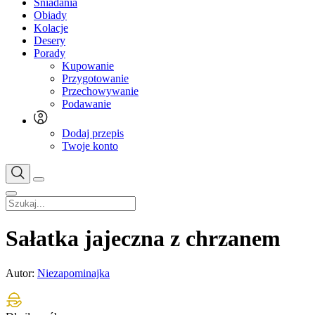
Śniadania
Obiady
Kolacje
Desery
Porady
Kupowanie
Przygotowanie
Przechowywanie
Podawanie
Dodaj przepis
Twoje konto
Sałatka jajeczna z chrzanem
Autor:
Niezapominajka