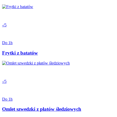
-/5
Do 1h
Frytki z batatów
-/5
Do 1h
Omlet szwedzki z płatów śledziowych