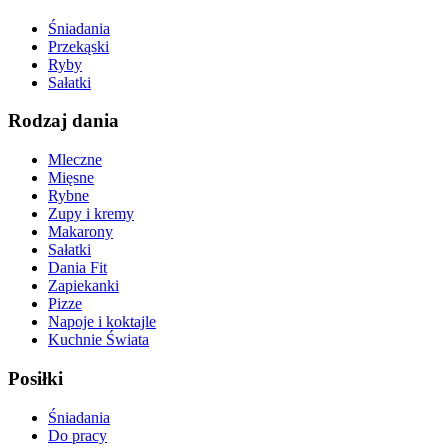
Śniadania
Przekąski
Ryby
Sałatki
Rodzaj dania
Mleczne
Mięsne
Rybne
Zupy i kremy
Makarony
Sałatki
Dania Fit
Zapiekanki
Pizze
Napoje i koktajle
Kuchnie Świata
Posiłki
Śniadania
Do pracy