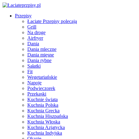
Przepisy
Łaciate Przepisy polecają
Grill
Na drogę
Airfryer
Dania
Dania mleczne
Dania mięsne
Dania rybne
Sałatki
Fit
Wegetariańskie
Napoje
Podwieczorek
Przekąski
Kuchnie świata
Kuchnia Polska
Kuchnia Grecka
Kuchnia Hiszpańska
Kuchnia Włoska
Kuchnia Azjatycka
Kuchnia Indyjska
Okazje