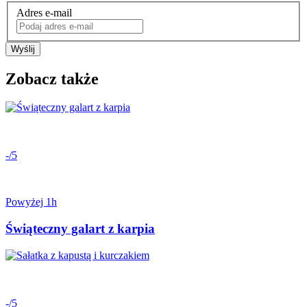
Adres e-mail
Wyślij
Zobacz także
-/5
Powyżej 1h
Świąteczny galart z karpia
-/5