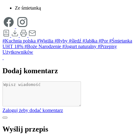
Ze śmietanką
#Kuchnia polska
#Wigilia
#Ryby
#śledź
#Jabłka
#Por
#Śmietanka
UHT 18%
#Boże Narodzenie
#Jogurt naturalny
#Przepisy
Użytkowników
Dodaj komentarz
Zaloguj żeby dodać komentarz
Wyślij przepis