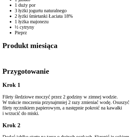
1 duży por
3 łyżki jogurtu naturalnego
2 łyżki śmietanki Łaciata 18%
1 łyżka majonezu
½ cytryny
Pieprz
Produkt miesiąca
Przygotowanie
Krok 1
Filety śledziowe moczyć przez 2 godziny w zimnej wodzie.
W trakcie moczenia przynajmniej 2 razy zmieniać wodę. Osuszyć
filety ręcznikiem papierowym, a następnie pokroić na kawałki
i wrzucić do miski.
Krok 2
Dodać jabłko starte na tarce o dużych oczkach. Skropić je sokiem