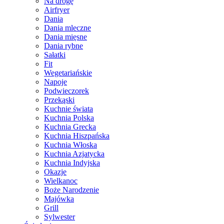
Na drogę
Airfryer
Dania
Dania mleczne
Dania mięsne
Dania rybne
Sałatki
Fit
Wegetariańskie
Napoje
Podwieczorek
Przekąski
Kuchnie świata
Kuchnia Polska
Kuchnia Grecka
Kuchnia Hiszpańska
Kuchnia Włoska
Kuchnia Azjatycka
Kuchnia Indyjska
Okazje
Wielkanoc
Boże Narodzenie
Majówka
Grill
Sylwester