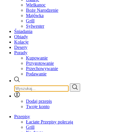
Wielkanoc
Boże Narodzenie
Majówka
Grill
Sylwester
Śniadania
Obiady
Kolacje
Desery
Porady
Kupowanie
Przygotowanie
Przechowywanie
Podawanie
Dodaj przepis
Twoje konto
Przepisy
Łaciate Przepisy polecają
Grill